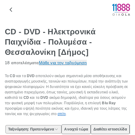
CD - DVD - Ηλεκτρονικά
Παιχνίδια - Πολυμέσα -
Θεσσαλονίκη [Δήμος]
18 αποτελέσματα
Μάθε για την ταξινόμηση
Τα
CD
και τα
DVD
αποτελούν ακόμα σημαντικά μέσα αποθήκευσης και
αναπαραγωγής μουσικής, ταινιών και πολυμέσων, παρά την ανάπτυξη των
ψηφιακών πλατφορμών. Η δυνατότητα να έχει κανείς εύκολη πρόσβαση σε
αγαπημένο περιεχόμενο, όπως ταινίες, μουσική ή εκπαιδευτικό υλικό,
καθιστά τα
CD
και τα
DVD
ακόμα δημοφιλή, ιδιαίτερα για όσους εκτιμούν
την φυσική μορφή των πολυμέσων. Παράλληλα, η επιλογή
Blu Ray
προσφέρει υψηλή ποιότητα εικόνας και ήχου, ιδανική για τους λάτρεις της
ταινίας και της ψυχαγωγίας στο
σπίτι
.
Ταξινόμηση: Προτεινόμενα
Ανοιχτό τώρα
Διαθέτει ιστοσελίδα
Ε