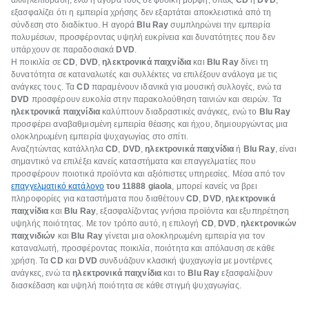
αλληλεπίδραση, ενώ η αγορά τους σε φυσική μορφή, όπως
CD
ή
DVD
,
εξασφαλίζει ότι η εμπειρία χρήσης δεν εξαρτάται αποκλειστικά από τη
σύνδεση στο διαδίκτυο. Η αγορά
Blu Ray
συμπληρώνει την εμπειρία
πολυμέσων, προσφέροντας υψηλή ευκρίνεια και δυνατότητες που δεν
υπάρχουν σε παραδοσιακά
DVD
.
Η ποικιλία σε
CD
,
DVD
,
ηλεκτρονικά παιχνίδια
και
Blu Ray
δίνει τη
δυνατότητα σε καταναλωτές και συλλέκτες να επιλέξουν ανάλογα με τις
ανάγκες τους. Τα
CD
παραμένουν ιδανικά για μουσική συλλογές, ενώ τα
DVD
προσφέρουν ευκολία στην παρακολούθηση ταινιών και σειρών. Τα
ηλεκτρονικά παιχνίδια
καλύπτουν διαδραστικές ανάγκες, ενώ το
Blu Ray
προσφέρει αναβαθμισμένη εμπειρία θέασης και ήχου, δημιουργώντας μια
ολοκληρωμένη εμπειρία ψυχαγωγίας στο σπίτι.
Αναζητώντας κατάλληλα
CD
,
DVD
,
ηλεκτρονικά παιχνίδια
ή
Blu Ray
, είναι
σημαντικό να επιλέξει κανείς καταστήματα και επαγγελματίες που
προσφέρουν ποιοτικά προϊόντα και αξιόπιστες υπηρεσίες. Μέσα από τον
επαγγελματικό κατάλογο
του 11888 giaola
, μπορεί κανείς να βρει
πληροφορίες για καταστήματα που διαθέτουν
CD
,
DVD
,
ηλεκτρονικά
παιχνίδια
και
Blu Ray
, εξασφαλίζοντας γνήσια προϊόντα και εξυπηρέτηση
υψηλής ποιότητας. Με τον τρόπο αυτό, η επιλογή
CD
,
DVD
,
ηλεκτρονικών
παιχνιδιών
και
Blu Ray
γίνεται μια ολοκληρωμένη εμπειρία για τον
καταναλωτή, προσφέροντας ποικιλία, ποιότητα και απόλαυση σε κάθε
χρήση. Τα
CD
και
DVD
συνδυάζουν κλασική ψυχαγωγία με μοντέρνες
ανάγκες, ενώ τα
ηλεκτρονικά παιχνίδια
και το
Blu Ray
εξασφαλίζουν
διασκέδαση και υψηλή ποιότητα σε κάθε στιγμή ψυχαγωγίας.