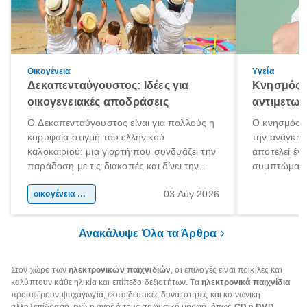
Οικογένεια
Υγεία
Δεκαπενταύγουστος: Ιδέες για
Κνησμός: 
οικογενειακές αποδράσεις
αντιμετωπ
Ο Δεκαπενταύγουστος είναι για πολλούς η
Ο κνησμός ε
κορυφαία στιγμή του ελληνικού
την ανάγκη 
καλοκαιριού: μια γιορτή που συνδυάζει την
αποτελεί έν
παράδοση με τις διακοπές και δίνει την
συμπτώματα
αφορμή για ταξίδια σε κάθε γωνιά της
άνθρωποι κά
03 Αύγ 2026
χώρας. Είτε πρόκειται για λίγες μέρες
οικογένεια & παιδί
πληροφορίες 
ξεγνοιασιάς είτε για μια σύντομη εξόρμηση.
καθώς μπορε
επιμένει για
Ανακάλυψε Όλα τα Άρθρα
Στον χώρο των
ηλεκτρονικών παιχνιδιών
, οι επιλογές είναι ποικίλες και
καλύπτουν κάθε ηλικία και επίπεδο δεξιοτήτων. Τα
ηλεκτρονικά παιχνίδια
προσφέρουν ψυχαγωγία, εκπαιδευτικές δυνατότητες και κοινωνική