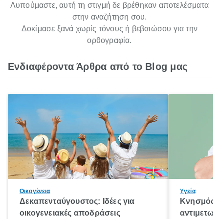
Λυπούμαστε, αυτή τη στιγμή δε βρέθηκαν αποτελέσματα
στην αναζήτηση σου.
Δοκίμασε ξανά χωρίς τόνους ή βεβαιώσου για την
ορθογραφία.
Ενδιαφέροντα Άρθρα από το Blog μας
Οικογένεια
Υγεία
Δεκαπενταύγουστος: Ιδέες για
Κνησμός: 
οικογενειακές αποδράσεις
αντιμετωπ