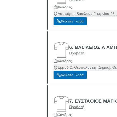
Χάνδρες
Λεωφόρος Βασιλέως Γεωργίου 26, 
Κάλεσε Τώρα
6. ΒΑΣΙΛΕΙΟΣ Α ΑΜΙ
Προβολή
Χάνδρες
Ερμού 2, Θεσσαλονίκη [Δήμος], Θ
Κάλεσε Τώρα
7. ΕΥΣΤΑΘΙΟΣ ΜΑΓ
Προβολή
Χάνδρες