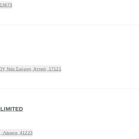
 13673
, Νέα Σμύρνη, Αττική, 17121
LIMITED
, Λάρισα, 41223