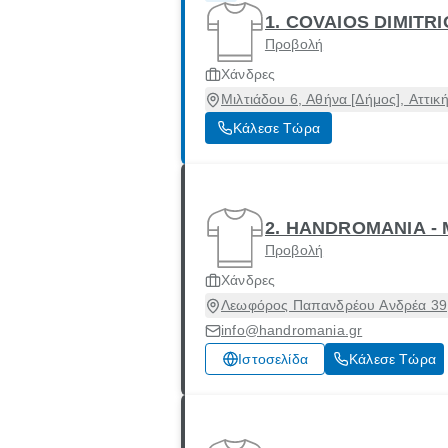
1. COVAIOS DIMITR
Προβολή
Χάνδρες
Μιλτιάδου 6, Αθήνα [Δήμος], Αττικ
Κάλεσε Τώρα
2. HANDROMANIA -
Προβολή
Χάνδρες
Λεωφόρος Παπανδρέου Ανδρέα 39, 
info@handromania.gr
Ιστοσελίδα
Κάλεσε Τώρα