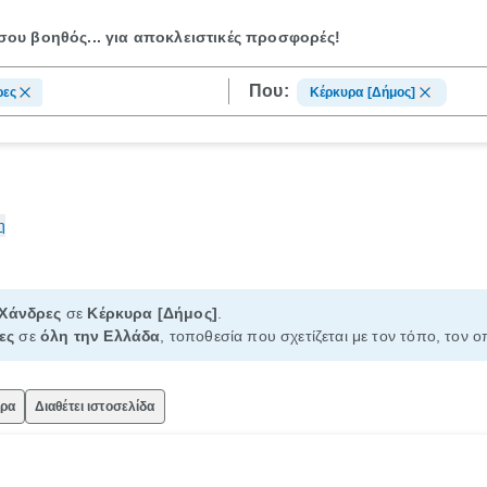
ου βοηθός...
για αποκλειστικές προσφορές!
Που:
ρες
Κέρκυρα [Δήμος]
η
Χάνδρες
σε
Κέρκυρα [Δήμος]
.
ες
σε
όλη την Ελλάδα
, τοποθεσία που σχετίζεται με τον τόπο, τον 
ώρα
Διαθέτει ιστοσελίδα