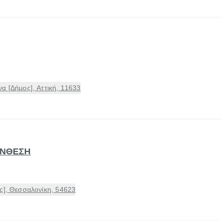
Ο
α [Δήμος], Αττική, 11633
ΥΝΘΕΣΗ
ς], Θεσσαλονίκη, 54623