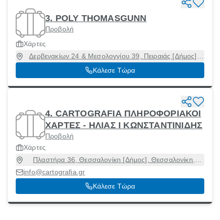
3. POLY THOMASGUNN
Προβολή
Χάρτες
Δερβενακίων 24 & Μεσολογγίου 39, Πειραιάς [Δήμος],
Αττική
Κάλεσε Τώρα
4. CARTOGRAFIA ΠΛΗΡΟΦΟΡΙΑΚΟΙ
ΧΑΡΤΕΣ - ΗΛΙΑΣ Ι ΚΩΝΣΤΑΝΤΙΝΙΔΗΣ
Προβολή
Χάρτες
Πλαστήρα 36, Θεσσαλονίκη [Δήμος], Θεσσαλονίκη,
54250
info@cartografia.gr
Κάλεσε Τώρα