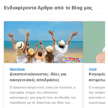
Ενδιαφέροντα Άρθρα από το Blog μας
Οικογένεια
Υγεία
Δεκαπενταύγουστος: Ιδέες για
Κνησμός: 
οικογενειακές αποδράσεις
αντιμετωπ
Ο Δεκαπενταύγουστος είναι για πολλούς η
Ο κνησμός ε
κορυφαία στιγμή του ελληνικού
την ανάγκη 
καλοκαιριού: μια γιορτή που συνδυάζει την
αποτελεί έν
παράδοση με τις διακοπές και δίνει την
συμπτώματα
αφορμή για ταξίδια σε κάθε γωνιά της
άνθρωποι κά