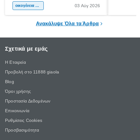
03 Αύγ 2026
χώρας. Είτε πρόκειται για λίγες μέρες
οικογένεια & παιδί
πληροφορίες 
ξεγνοιασιάς είτε για μια σύντομη εξόρμηση.
καθώς μπορε
επιμένει για
Ανακάλυψε Όλα τα Άρθρα
Σχετικά με εμάς
Η Εταιρεία
Προβολή στο 11888 giaola
Blog
Όροι χρήσης
Προστασία Δεδομένων
Επικοινωνία
Ρυθμίσεις Cookies
Προσβασιμότητα