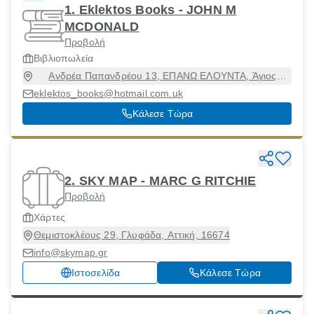
1. Eklektos Books - JOHN M
MCDONALD
Προβολή
Βιβλιοπωλεία
Ανδρέα Παπανδρέου 13, ΕΠΑΝΩ ΕΛΟΥΝΤΑ, Άγιος
Νικόλαος [Δήμος], Λασίθι, 72053
eklektos_books@hotmail.com.uk
Κάλεσε Τώρα
2. SKY MAP - MARC G RITCHIE
Προβολή
Χάρτες
Θεμιστοκλέους 29, Γλυφάδα, Αττική, 16674
info@skymap.gr
Ιστοσελίδα
Κάλεσε Τώρα