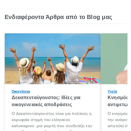
Ενδιαφέροντα Άρθρα από το Blog μας
Οικογένεια
Υγεία
Δεκαπενταύγουστος: Ιδέες για
Κνησμός: 
οικογενειακές αποδράσεις
αντιμετωπ
Ο Δεκαπενταύγουστος είναι για πολλούς η
Ο κνησμός ε
κορυφαία στιγμή του ελληνικού
την ανάγκη 
καλοκαιριού: μια γιορτή που συνδυάζει την
αποτελεί έν