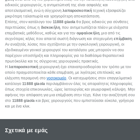
ειδικούς χειρουργούς, η αντιμετώπισή της είναι ασφαλής και
αποτελεσματική, ενώ η σύγχρονη
λαπαροσκοπική
τεχνική εξασφαλίζει
μικρότερη ταλαιπωρία και γρηγορότερη αποκατάσταση.
Επίσης, στον κατάλογο του
11888 giaola
θα βρεις ειδικούς για σύνθετες
περιπτώσεις όπως η
δισκοκήλη
, που αντιμετωπίζεται πλέον με ελάχιστα
επεμβατικές μεθόδους, καθώς και για την
ομφαλοκήλη
, μια από τις
συχνότερες κήλες που απαιτεί σωστή διάγνωση και στοχευμένη
επέμβαση
.
Αν αναζητάς λύσεις που σχετίζονται με την ογκολογική χειρουργική, οι
εξειδικευμένοι γενικοί χειρουργοί του καταλόγου μας μπορούν να σου
παρέχουν υποστήριξη και πληροφορίες για τα διαθέσιμα θεραπευτικά
πρωτόκολλα και τις σύγχρονες χειρουργικές πρακτικές.
Η
λαπαροσκοπική
χειρουργική έχει επαναπροσδιορίσει τον τρόπο με τον
οποίο πραγματοποιείται κάθε επεμβαση, με λιγότερες επιπλοκές και
ελάχιστη παραμονή στο
νοσοκομείο
. Οι καταχωρήσεις στον επαγγελματικό
κατάλογο
11888 giaola
περιλαμβάνουν όλες τις απαραίτητες πληροφορίες
όπως στοιχεία επικοινωνίας, ώρες λειτουργίας και γεωγραφική κάλυψη. Μην
αφήνεις την απόφαση για μια επέμβαση στην τύχη. Κάνε την αναζήτησή σου
στο
11888 giaola
και βρες χειρουργούς που εμπιστεύεσαι εύκολα, γρήγορα
και με ένα κλικ.
Σχετικά με εμάς