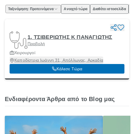
Ταξινόμηση: Προτεινόμενα
Ανοιχτό τώρα
Διαθέτει ιστοσελίδα
Ε
1. ΤΣΙΒΕΡΙΩΤΗΣ Κ ΠΑΝΑΓΙΩΤΗΣ
Προβολή
Χειρουργοί
Καποδίστρια Ιωάννη 31, Απόλλωνας, Αρκαδία
Κάλεσε Τώρα
Ενδιαφέροντα Άρθρα από το Blog μας