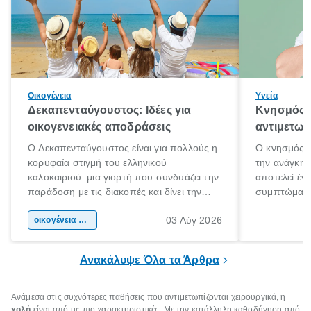
Οικογένεια
Υγεία
Δεκαπενταύγουστος: Ιδέες για
Κνησμός: 
οικογενειακές αποδράσεις
αντιμετωπ
Ο Δεκαπενταύγουστος είναι για πολλούς η
Ο κνησμός ε
κορυφαία στιγμή του ελληνικού
την ανάγκη 
καλοκαιριού: μια γιορτή που συνδυάζει την
αποτελεί έν
παράδοση με τις διακοπές και δίνει την
συμπτώματα
αφορμή για ταξίδια σε κάθε γωνιά της
άνθρωποι κά
03 Αύγ 2026
χώρας. Είτε πρόκειται για λίγες μέρες
οικογένεια & παιδί
πληροφορίες 
ξεγνοιασιάς είτε για μια σύντομη εξόρμηση.
καθώς μπορε
επιμένει για
Ανακάλυψε Όλα τα Άρθρα
Ανάμεσα στις συχνότερες παθήσεις που αντιμετωπίζονται χειρουργικά, η
χολή
είναι από τις πιο χαρακτηριστικές. Με την κατάλληλη καθοδήγηση από