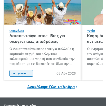
Οικογένεια
Υγεία
Δεκαπενταύγουστος: Ιδέες για
Κνησμός: 
οικογενειακές αποδράσεις
αντιμετωπ
Ο Δεκαπενταύγουστος είναι για πολλούς η
Ο κνησμός ε
κορυφαία στιγμή του ελληνικού
την ανάγκη 
καλοκαιριού: μια γιορτή που συνδυάζει την
αποτελεί έν
παράδοση με τις διακοπές και δίνει την
συμπτώματα
αφορμή για ταξίδια σε κάθε γωνιά της
άνθρωποι κά
03 Αύγ 2026
χώρας. Είτε πρόκειται για λίγες μέρες
οικογένεια & παιδί
πληροφορίες 
ξεγνοιασιάς είτε για μια σύντομη εξόρμηση.
καθώς μπορε
επιμένει για
Ανακάλυψε Όλα τα Άρθρα