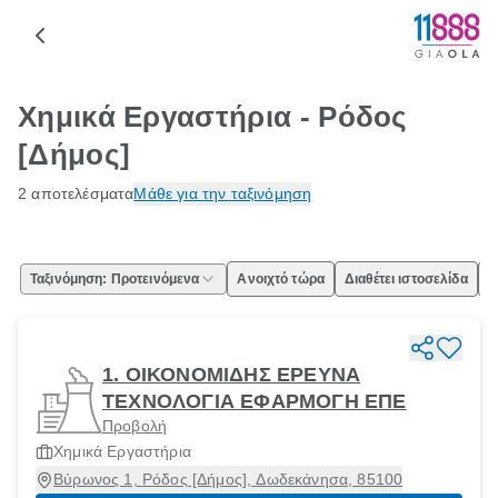
Χημικά Εργαστήρια - Ρόδος
[Δήμος]
2 αποτελέσματα
Μάθε για την ταξινόμηση
Ταξινόμηση: Προτεινόμενα
Ανοιχτό τώρα
Διαθέτει ιστοσελίδα
Ε
1. ΟΙΚΟΝΟΜΙΔΗΣ ΕΡΕΥΝΑ
ΤΕΧΝΟΛΟΓΙΑ ΕΦΑΡΜΟΓΗ ΕΠΕ
Προβολή
Χημικά Εργαστήρια
Βύρωνος 1, Ρόδος [Δήμος], Δωδεκάνησα, 85100