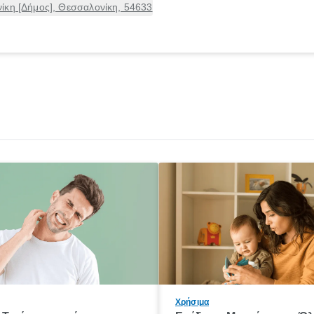
ίκη [Δήμος], Θεσσαλονίκη, 54633
Χρήσιμα