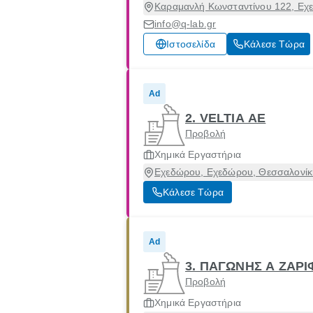
Καραμανλή Κωνσταντίνου 122, Εχ
info@q-lab.gr
Ιστοσελίδα
Κάλεσε Τώρα
Ad
2. VELTIA ΑΕ
Προβολή
Χημικά Εργαστήρια
Εχεδώρου, Εχεδώρου, Θεσσαλονίκ
Κάλεσε Τώρα
Ad
3. ΠΑΓΩΝΗΣ Α ΖΑΡΙ
Προβολή
Χημικά Εργαστήρια