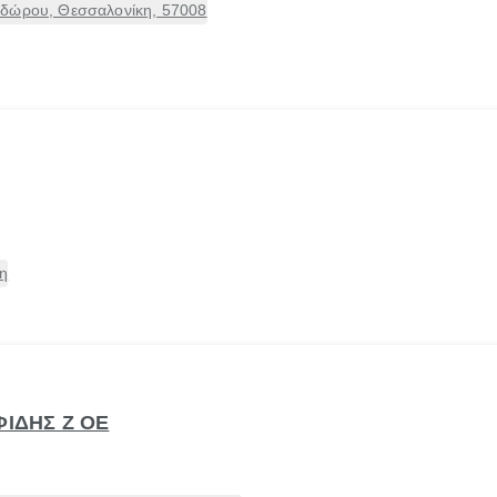
εδώρου, Θεσσαλονίκη, 57008
η
ΦΙΔΗΣ Ζ ΟΕ