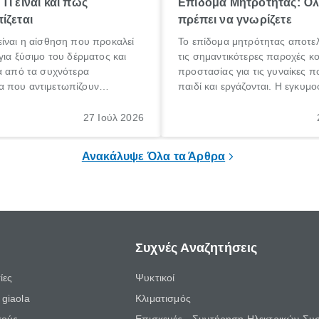
Τι είναι και πώς
Επίδομα Μητρότητας: Ό
ίζεται
πρέπει να γνωρίζετε
ίναι η αίσθηση που προκαλεί
Το επίδομα μητρότητας αποτελ
για ξύσιμο του δέρματος και
τις σημαντικότερες παροχές κ
α από τα συχνότερα
προστασίας για τις γυναίκες 
 που αντιμετωπίζουν
παιδί και εργάζονται. Η εγκυμο
θε ηλικίας. Πολλοί αναζητούν
γέννηση ενός παιδιού είναι μια 
 για το «κνησμός τι είναι»,
σημαντική περίοδος στη ζωή 
27 Ιούλ 2026
ί να εμφανιστεί ξαφνικά ή να
οικογένειας, η οποία συνοδεύε
α μεγάλο χρονικό διάστημα.
αυξημένες ανάγκες και υποχρε
Ανακάλυψε Όλα τα Άρθρα
Συχνές Αναζητήσεις
ίες
Ψυκτικοί
giaola
Κλιματισμός