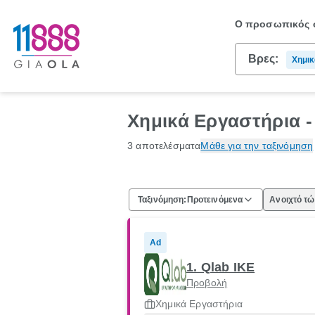
Ο προσωπικός σ
Βρες:
Χημικ
Χημικά Εργαστήρια 
3 αποτελέσματα
Μάθε για την ταξινόμηση
Ταξινόμηση:
Προτεινόμενα
Ανοιχτό τ
Ad
1. Qlab ΙΚΕ
Προβολή
Χημικά Εργαστήρια