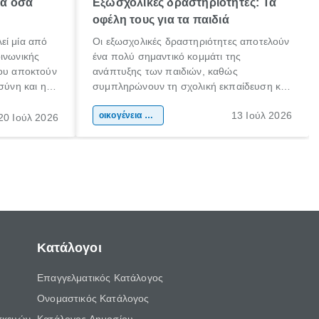
λα όσα
Εξωσχολικές δραστηριότητες: Τα
οφέλη τους για τα παιδιά
εί μία από
Οι εξωσχολικές δραστηριότητες αποτελούν
οινωνικής
ένα πολύ σημαντικό κομμάτι της
που αποκτούν
ανάπτυξης των παιδιών, καθώς
σύνη και η
συμπληρώνουν τη σχολική εκπαίδευση και
ιδιαίτερα
συμβάλλουν ουσιαστικά στη διαμόρφωση
13 Ιούλ 2026
κάθε
της προσωπικότητας, της κοινωνικότητας
οικογένεια & παιδί
20 Ιούλ 2026
ται από
και των δεξιοτήτων τους. Δεν είναι απλώς
ώσεις.
ένας τρόπος για να περνάει το παιδί τον
ελεύθερο χρόνο του.
Κατάλογοι
Επαγγελματικός Κατάλογος
Ονομαστικός Κατάλογος