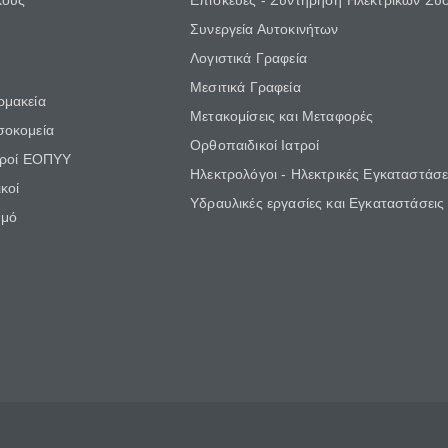
κούς
Επισκευές - Συντήρηση Ηλεκτρικών Συ
Συνεργεία Αυτοκινήτων
Λογιστικά Γραφεία
Μεσιτικά Γραφεία
ρμακεία
Μετακομίσεις και Μεταφορές
σοκομεία
Ορθοπαιδικοί Ιατροί
τροί ΕΟΠΥΥ
Ηλεκτρολόγοι - Ηλεκτρικές Εγκαταστάσε
κοί
Υδραυλικές εργασίες και Εγκαταστάσεις
θμό