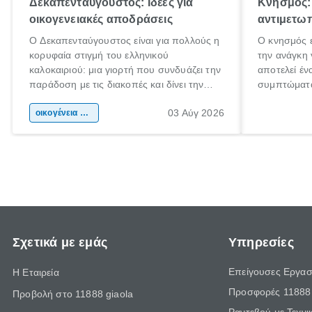
Δεκαπενταύγουστος: Ιδέες για
Κνησμός: 
οικογενειακές αποδράσεις
αντιμετωπ
Ο Δεκαπενταύγουστος είναι για πολλούς η
Ο κνησμός ε
κορυφαία στιγμή του ελληνικού
την ανάγκη 
καλοκαιριού: μια γιορτή που συνδυάζει την
αποτελεί έν
παράδοση με τις διακοπές και δίνει την
συμπτώματα
αφορμή για ταξίδια σε κάθε γωνιά της
άνθρωποι κά
03 Αύγ 2026
χώρας. Είτε πρόκειται για λίγες μέρες
οικογένεια & παιδί
πληροφορίες
ξεγνοιασιάς είτε για μια σύντομη εξόρμηση.
καθώς μπορε
επιμένει γι
Σχετικά με εμάς
Υπηρεσίες
Επείγουσες Εργασ
Η Εταιρεία
Προσφορές 11888 
Προβολή στο 11888 giaola