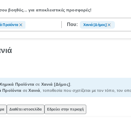
ου βοηθός...
για αποκλειστικές προσφορές!
Που:
ά Προϊόντα
Χανιά [Δήμος]
ανιά
Χημικά Προϊόντα
σε
Χανιά [Δήμος]
.
ά Προϊόντα
σε
Χανιά
, τοποθεσία που σχετίζεται με τον τόπο, τον οπ
ώρα
Διαθέτει ιστοσελίδα
Εδρεύει στην περιοχή