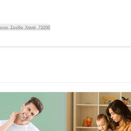
μνου, Σούδα, Χανιά, 73200