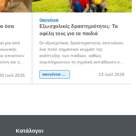
Οικογένεια
λα όσα
Εξωσχολικές δραστηριότητες: Τα
οφέλη τους για τα παιδιά
εί μία από
Οι εξωσχολικές δραστηριότητες αποτελούν
οινωνικής
ένα πολύ σημαντικό κομμάτι της
που αποκτούν
ανάπτυξης των παιδιών, καθώς
σύνη και η
συμπληρώνουν τη σχολική εκπαίδευση και
ιδιαίτερα
συμβάλλουν ουσιαστικά στη διαμόρφωση
13 Ιούλ 2026
κάθε
της προσωπικότητας, της κοινωνικότητας
οικογένεια & παιδί
20 Ιούλ 2026
ται από
και των δεξιοτήτων τους. Δεν είναι απλώς
ώσεις.
ένας τρόπος για να περνάει το παιδί τον
ελεύθερο χρόνο του.
Κατάλογοι