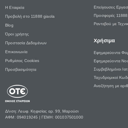
Επείγουσες Εργασ
Η Εταιρεία
Προσφορές 11888 
Προβολή στο 11888 giaola
Ραντεβού με Τεχνι
Blog
Όροι χρήσης
Χρήσιμα
Προστασία Δεδομένων
Επικοινωνία
Εφημερεύοντα Φα
Ρυθμίσεις Cookies
Εφημερεύοντα Νο
Συμβεβλημένοι Ια
Προσβασιμότητα
Ταχυδρομικοί Κωδι
Αναζήτηση με αρι
Δ/νση: Λεωφ. Κηφισίας αρ. 99, Μαρούσι
ΑΦΜ: 094019245 | ΓΕΜΗ: 001037501000