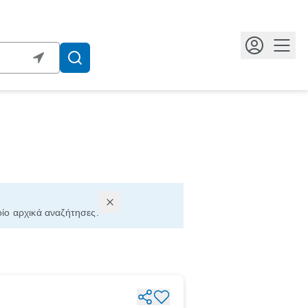
Κουμ
οίο αρχικά αναζήτησες.