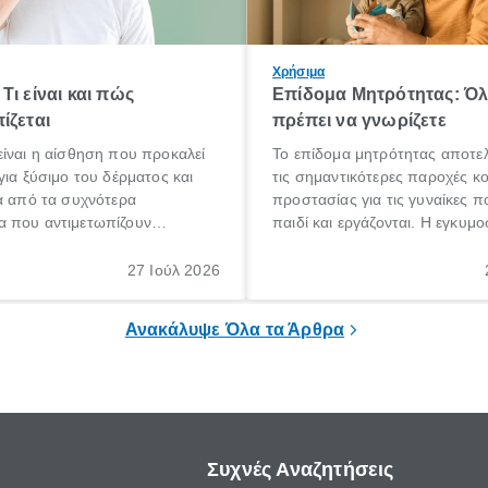
Χρήσιμα
Τι είναι και πώς
Επίδομα Μητρότητας: Ό
ίζεται
πρέπει να γνωρίζετε
ίναι η αίσθηση που προκαλεί
Το επίδομα μητρότητας αποτελ
για ξύσιμο του δέρματος και
τις σημαντικότερες παροχές κ
α από τα συχνότερα
προστασίας για τις γυναίκες 
 που αντιμετωπίζουν
παιδί και εργάζονται. Η εγκυμο
θε ηλικίας. Πολλοί αναζητούν
γέννηση ενός παιδιού είναι μια 
 για το «κνησμός τι είναι»,
σημαντική περίοδος στη ζωή 
27 Ιούλ 2026
ί να εμφανιστεί ξαφνικά ή να
οικογένειας, η οποία συνοδεύε
α μεγάλο χρονικό διάστημα.
αυξημένες ανάγκες και υποχρε
Ανακάλυψε Όλα τα Άρθρα
Συχνές Αναζητήσεις