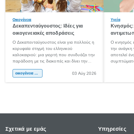
Οικογένεια
Υγεία
Δεκαπενταύγουστος: Ιδέες για
Κνησμός: 
οικογενειακές αποδράσεις
αντιμετωπ
Ο Δεκαπενταύγουστος είναι για πολλούς η
Ο κνησμός ε
κορυφαία στιγμή του ελληνικού
την ανάγκη 
καλοκαιριού: μια γιορτή που συνδυάζει την
αποτελεί έν
παράδοση με τις διακοπές και δίνει την
συμπτώματα
αφορμή για ταξίδια σε κάθε γωνιά της
άνθρωποι κά
03 Αύγ 2026
χώρας. Είτε πρόκειται για λίγες μέρες
οικογένεια & παιδί
πληροφορίες
ξεγνοιασιάς είτε για μια σύντομη εξόρμηση.
καθώς μπορε
επιμένει γι
Σχετικά με εμάς
Υπηρεσίες