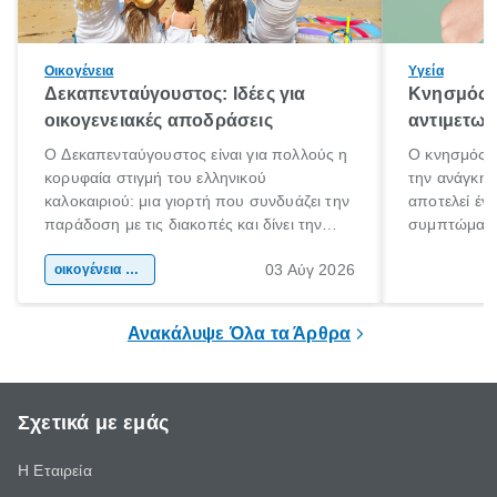
Οικογένεια
Υγεία
Δεκαπενταύγουστος: Ιδέες για
Κνησμός: 
οικογενειακές αποδράσεις
αντιμετωπ
Ο Δεκαπενταύγουστος είναι για πολλούς η
Ο κνησμός ε
κορυφαία στιγμή του ελληνικού
την ανάγκη 
καλοκαιριού: μια γιορτή που συνδυάζει την
αποτελεί έν
παράδοση με τις διακοπές και δίνει την
συμπτώματα
αφορμή για ταξίδια σε κάθε γωνιά της
άνθρωποι κά
03 Αύγ 2026
χώρας. Είτε πρόκειται για λίγες μέρες
οικογένεια & παιδί
πληροφορίες 
ξεγνοιασιάς είτε για μια σύντομη εξόρμηση.
καθώς μπορε
επιμένει για
Ανακάλυψε Όλα τα Άρθρα
Σχετικά με εμάς
Η Εταιρεία