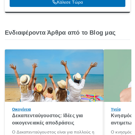
Κάλεσε Τώρα
Ενδιαφέροντα Άρθρα από το Blog μας
Οικογένεια
Υγεία
Δεκαπενταύγουστος: Ιδέες για
Κνησμός: 
οικογενειακές αποδράσεις
αντιμετωπ
Ο Δεκαπενταύγουστος είναι για πολλούς η
Ο κνησμός ε