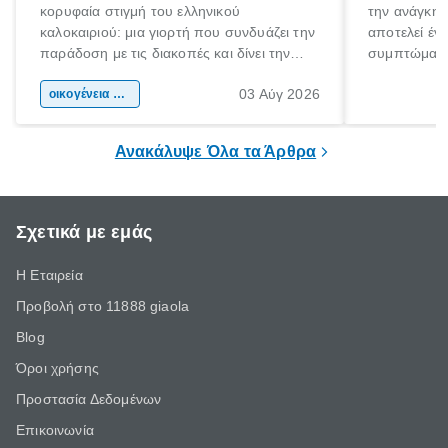
κορυφαία στιγμή του ελληνικού
την ανάγκη 
καλοκαιριού: μια γιορτή που συνδυάζει την
αποτελεί έν
παράδοση με τις διακοπές και δίνει την
συμπτώματα
αφορμή για ταξίδια σε κάθε γωνιά της
άνθρωποι κά
03 Αύγ 2026
χώρας. Είτε πρόκειται για λίγες μέρες
οικογένεια & παιδί
πληροφορίες 
ξεγνοιασιάς είτε για μια σύντομη εξόρμηση.
καθώς μπορε
επιμένει για
Ανακάλυψε Όλα τα Άρθρα
Σχετικά με εμάς
Η Εταιρεία
Προβολή στο 11888 giaola
Blog
Όροι χρήσης
Προστασία Δεδομένων
Επικοινωνία