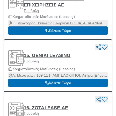
ΕΠΙΧΕΙΡΗΣΕΙΣ ΑΕ
Προβολή
Χρηματοδοτικές Μισθώσεις (Leasing)
Λεωφόρος Βασιλέως Γεωργίου Β' 50Α, ΑΓΙΑ ΑΝΝΑ
ΧΑΛΑΝΔΡΙΟΥ, Χαλάνδρι, Αττική, 15233
Κάλεσε Τώρα
15. GENIKI LEASING
Προβολή
Χρηματοδοτικές Μισθώσεις (Leasing)
Λ. Μεσογείων 109-111, ΑΜΠΕΛΟΚΗΠΟΙ, Αθήνα [Δήμος],
Αττική, 11526
Κάλεσε Τώρα
16. ZOTALEASE ΑΕ
Προβολή