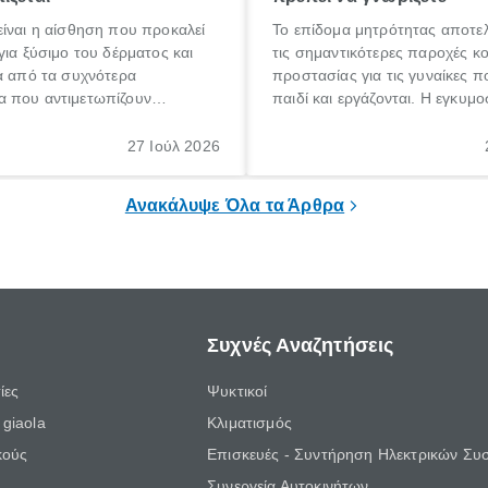
ίναι η αίσθηση που προκαλεί
Το επίδομα μητρότητας αποτελ
για ξύσιμο του δέρματος και
τις σημαντικότερες παροχές κ
α από τα συχνότερα
προστασίας για τις γυναίκες 
 που αντιμετωπίζουν
παιδί και εργάζονται. Η εγκυμο
θε ηλικίας. Πολλοί αναζητούν
γέννηση ενός παιδιού είναι μια 
 για το «κνησμός τι είναι»,
σημαντική περίοδος στη ζωή 
27 Ιούλ 2026
ί να εμφανιστεί ξαφνικά ή να
οικογένειας, η οποία συνοδεύε
α μεγάλο χρονικό διάστημα.
αυξημένες ανάγκες και υποχρε
Ανακάλυψε Όλα τα Άρθρα
Συχνές Αναζητήσεις
ίες
Ψυκτικοί
giaola
Κλιματισμός
κούς
Επισκευές - Συντήρηση Ηλεκτρικών Συ
Συνεργεία Αυτοκινήτων