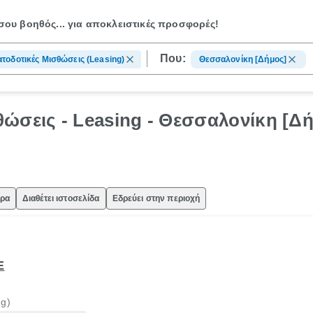
ου βοηθός...
για αποκλειστικές προσφορές!
Που:
τοδοτικές Μισθώσεις (Leasing)
Θεσσαλονίκη [Δήμος]
ώσεις - Leasing - Θεσσαλονίκη [Δ
ώρα
Διαθέτει ιστοσελίδα
Εδρεύει στην περιοχή
Ε
ng)