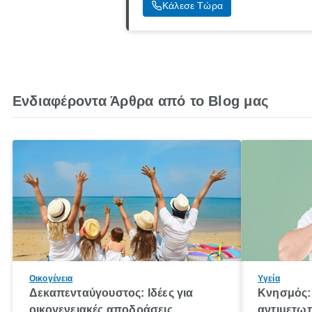
Κάλεσε Τώρα
Ενδιαφέροντα Άρθρα από το Blog μας
Οικογένεια
Υγεία
Δεκαπενταύγουστος: Ιδέες για
Κνησμός: 
οικογενειακές αποδράσεις
αντιμετωπ