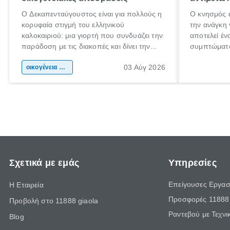
Ο Δεκαπενταύγουστος είναι για πολλούς η
Ο κνησμός ε
κορυφαία στιγμή του ελληνικού
την ανάγκη 
καλοκαιριού: μια γιορτή που συνδυάζει την
αποτελεί έν
παράδοση με τις διακοπές και δίνει την
συμπτώματα
αφορμή για ταξίδια σε κάθε γωνιά της
άνθρωποι κά
03 Αύγ 2026
χώρας. Είτε πρόκειται για λίγες μέρες
οικογένεια & παιδί
πληροφορίες
ξεγνοιασιάς είτε για μια σύντομη εξόρμηση.
καθώς μπορε
επιμένει γι
Σχετικά με εμάς
Υπηρεσίες
Επείγουσες Εργασ
Η Εταιρεία
Προσφορές 11888 
Προβολή στο 11888 giaola
Ραντεβού με Τεχνι
Blog