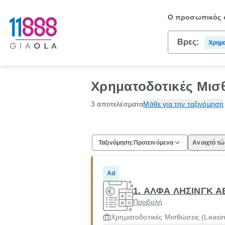
Ο προσωπικός σ
Βρες:
Χρημα
Χρηματοδοτικές Μισθ
3 αποτελέσματα
Μάθε για την ταξινόμηση
Ταξινόμηση:
Προτεινόμενα
Ανοιχτό τ
Ad
1. ΑΛΦΑ ΛΗΣΙΝΓΚ Α
Προβολή
Χρηματοδοτικές Μισθώσεις (Leasi