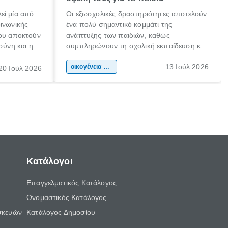
εί μία από
Οι εξωσχολικές δραστηριότητες αποτελούν
οινωνικής
ένα πολύ σημαντικό κομμάτι της
που αποκτούν
ανάπτυξης των παιδιών, καθώς
σύνη και η
συμπληρώνουν τη σχολική εκπαίδευση και
ιδιαίτερα
συμβάλλουν ουσιαστικά στη διαμόρφωση
13 Ιούλ 2026
κάθε
της προσωπικότητας, της κοινωνικότητας
οικογένεια & παιδί
20 Ιούλ 2026
ται από
και των δεξιοτήτων τους. Δεν είναι απλώς
ώσεις.
ένας τρόπος για να περνάει το παιδί τον
ελεύθερο χρόνο του.
Κατάλογοι
Επαγγελματικός Κατάλογος
Ονομαστικός Κατάλογος
σκευών
Κατάλογος Δημοσίου