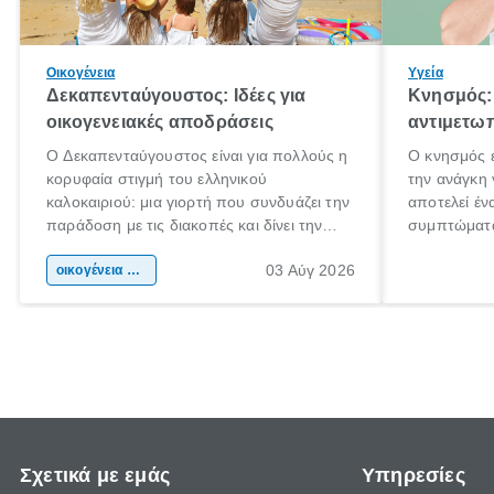
Οικογένεια
Υγεία
Δεκαπενταύγουστος: Ιδέες για
Κνησμός: 
οικογενειακές αποδράσεις
αντιμετωπ
Ο Δεκαπενταύγουστος είναι για πολλούς η
Ο κνησμός ε
κορυφαία στιγμή του ελληνικού
την ανάγκη 
καλοκαιριού: μια γιορτή που συνδυάζει την
αποτελεί έν
παράδοση με τις διακοπές και δίνει την
συμπτώματα
αφορμή για ταξίδια σε κάθε γωνιά της
άνθρωποι κά
03 Αύγ 2026
χώρας. Είτε πρόκειται για λίγες μέρες
οικογένεια & παιδί
πληροφορίες
ξεγνοιασιάς είτε για μια σύντομη εξόρμηση.
καθώς μπορε
επιμένει γι
Σχετικά με εμάς
Υπηρεσίες