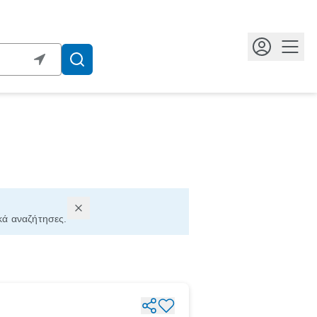
Κουμ
ικά αναζήτησες.