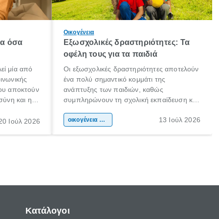
Οικογένεια
λα όσα
Εξωσχολικές δραστηριότητες: Τα
οφέλη τους για τα παιδιά
εί μία από
Οι εξωσχολικές δραστηριότητες αποτελούν
οινωνικής
ένα πολύ σημαντικό κομμάτι της
που αποκτούν
ανάπτυξης των παιδιών, καθώς
σύνη και η
συμπληρώνουν τη σχολική εκπαίδευση και
ιδιαίτερα
συμβάλλουν ουσιαστικά στη διαμόρφωση
13 Ιούλ 2026
κάθε
της προσωπικότητας, της κοινωνικότητας
οικογένεια & παιδί
20 Ιούλ 2026
ται από
και των δεξιοτήτων τους. Δεν είναι απλώς
ώσεις.
ένας τρόπος για να περνάει το παιδί τον
ελεύθερο χρόνο του.
Κατάλογοι