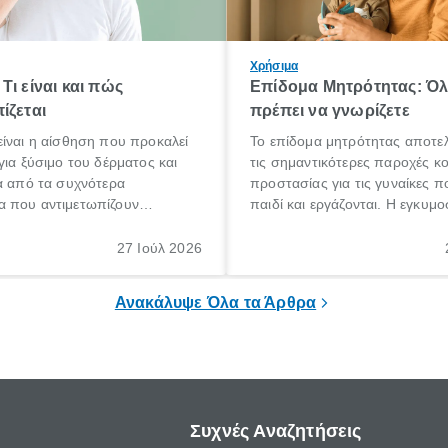
Χρήσιμα
Τι είναι και πώς
Επίδομα Μητρότητας: Ό
ίζεται
πρέπει να γνωρίζετε
ίναι η αίσθηση που προκαλεί
Το επίδομα μητρότητας αποτελ
για ξύσιμο του δέρματος και
τις σημαντικότερες παροχές κ
α από τα συχνότερα
προστασίας για τις γυναίκες 
 που αντιμετωπίζουν
παιδί και εργάζονται. Η εγκυμο
θε ηλικίας. Πολλοί αναζητούν
γέννηση ενός παιδιού είναι μια 
 για το «κνησμός τι είναι»,
σημαντική περίοδος στη ζωή 
27 Ιούλ 2026
ί να εμφανιστεί ξαφνικά ή να
οικογένειας, η οποία συνοδεύε
α μεγάλο χρονικό διάστημα.
αυξημένες ανάγκες και υποχρε
Ανακάλυψε Όλα τα Άρθρα
Συχνές Αναζητήσεις