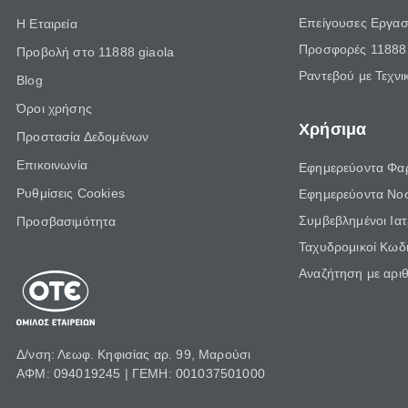
Επείγουσες Εργασ
Η Εταιρεία
Προσφορές 11888 
Προβολή στο 11888 giaola
Ραντεβού με Τεχνι
Blog
Όροι χρήσης
Χρήσιμα
Προστασία Δεδομένων
Επικοινωνία
Εφημερεύοντα Φα
Ρυθμίσεις Cookies
Εφημερεύοντα Νο
Συμβεβλημένοι Ια
Προσβασιμότητα
Ταχυδρομικοί Κωδι
Αναζήτηση με αρι
Δ/νση: Λεωφ. Κηφισίας αρ. 99, Μαρούσι
ΑΦΜ: 094019245 | ΓΕΜΗ: 001037501000