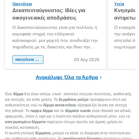
Οικογένεια
Υγεία
Δεκαπενταύγουστος: Ιδέες για
Κνησμός: 
οικογενειακές αποδράσεις
αντιμετωπ
Ο Δεκαπενταύγουστος είναι για πολλούς η
Ο κνησμός ε
κορυφαία στιγμή του ελληνικού
την ανάγκη 
καλοκαιριού: μια γιορτή που συνδυάζει την
αποτελεί έν
παράδοση με τις διακοπές και δίνει την
συμπτώματα
αφορμή για ταξίδια σε κάθε γωνιά της
άνθρωποι κά
03 Αύγ 2026
χώρας. Είτε πρόκειται για λίγες μέρες
οικογένεια & παιδί
πληροφορίες 
ξεγνοιασιάς είτε για μια σύντομη εξόρμηση.
καθώς μπορε
επιμένει για
Ανακάλυψε Όλα τα Άρθρα
Ένα
δέρμα
δεν είναι απλώς υλικό· αποτελεί στοιχείο ποιότητας, αισθητικής
και αντοχής για κάθε χρήση. Τα
δερμάτινα ρούχα
προσφέρουν στυλ και
ανθεκτικότητα, ενώ το
δέρμα αυτοκινήτου
εξασφαλίζει άνεση και αντοχή
στη φθορά. Το
nappa δέρμα
και τα
δέρματα suede
είναι ιδανικά για ειδικές
εφαρμογές, όπου η υφή και η ποιότητα παίζουν καθοριστικό ρόλο, ενώ τα
κατεργασμένα δέρματα
παρέχουν έτοιμο προϊόν για άμεση χρήση σε
ποικίλες κατασκευές.
Η σωστή επιλογή
δέρματος
μπορεί να κάνει τη διαφορά στην ποιότητα και
την αισθητική κάθε προϊόντος. Τα
ακατέργαστα δέρματα
επιτρέπουν στους