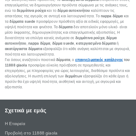
επαγγελματίες να δημιουργήσουν προϊόντα σύμφωνα με τις ανάγκες τους,
ενώ τα
δερμάτινα ρούχα
και το
δέρμα αυτοκινήτου
καλύπτουν τις
απαιτήσεις της αγοράς σε αντοχή και λειτουργικότητα. Το
nappa δέρμα
και
τα
δέρματα suede
προσφέρουν πρόσθετη αξία σε ειδικές εφαρμογές, με
υψηλή ποιότητα και φινέτσα. Τα
δέρματα
δεν αποτελούν μόνο υλικό· είναι
μέσο έκφρασης, δημιουργικότητας και επαγγελματικής αξιοπιστίας. Η
δυνατότητα να επιλέγει κανείς ανάμεσα σε
δερμάτινα ρούχα
,
δέρμα
αυτοκινήτου
,
nappa δέρμα
,
δέρμα suede
,
κατεργασμένα δέρματα
ή
ακατέργαστα δέρματα
εξασφαλίζει ότι κάθε ανάγκη καλύπτεται με σιγουριά,
ποιότητα και λειτουργικότητα.
Για όσους αναζητούν ποιοτικά
δέρματα
, ο
επαγγελματικός κατάλογος
του
11888 giaola
προσφέρει εύκολη πρόσβαση σε προμηθευτές και
επιχειρήσεις, με πληροφορίες για ώρες λειτουργίας, διαθέσιμα προϊόντα και
αξιολογήσεις. Η σωστή επιλογή των
δερμάτων
εξασφαλίζει ότι κάθε έργο ή
προϊόν θα έχει υψηλή ποιότητα, αισθητική και αντοχή, με σιγουριά και
αξιοπιστία.
Σχετικά με εμάς
Η Εταιρεία
Προβολή στο 11888 giaola