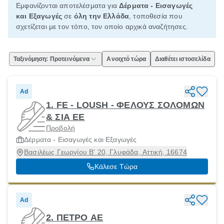
Εμφανίζονται αποτελέσματα για
Δέρματα - Εισαγωγές
και Εξαγωγές
σε
όλη την Ελλάδα
, τοποθεσία που
σχετίζεται με τον τόπο, τον οποίο αρχικά αναζήτησες.
Ταξινόμηση: Προτεινόμενα
Ανοιχτό τώρα
Διαθέτει ιστοσελίδα
Ad
1. FE - LOUSH - ΦΕΛΟΥΣ ΣΟΛΟΜΩΝ
& ΣΙΑ ΕΕ
Προβολή
Δέρματα - Εισαγωγές και Εξαγωγές
Βασιλέως Γεωργίου Β' 20, Γλυφάδα, Αττική, 16674
Κάλεσε Τώρα
Ad
2. ΠΕΤΡΟ ΑΕ