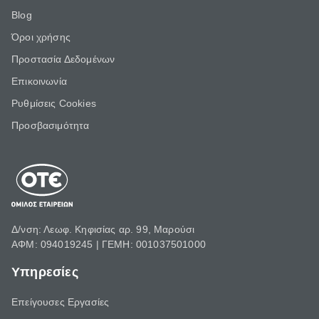
Blog
Όροι χρήσης
Προστασία Δεδομένων
Επικοινωνία
Ρυθμίσεις Cookies
Προσβασιμότητα
Δ/νση: Λεωφ. Κηφισίας αρ. 99, Μαρούσι
ΑΦΜ: 094019245 | ΓΕΜΗ: 001037501000
Υπηρεσίες
Επείγουσες Εργασίες