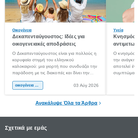
Οικογένεια
Υγεία
Δεκαπενταύγουστος: Ιδέες για
Κνησμός: 
οικογενειακές αποδράσεις
αντιμετωπ
Ο Δεκαπενταύγουστος είναι για πολλούς η
Ο κνησμός ε
κορυφαία στιγμή του ελληνικού
την ανάγκη 
καλοκαιριού: μια γιορτή που συνδυάζει την
αποτελεί έν
παράδοση με τις διακοπές και δίνει την
συμπτώματα
αφορμή για ταξίδια σε κάθε γωνιά της
άνθρωποι κά
03 Αύγ 2026
χώρας. Είτε πρόκειται για λίγες μέρες
οικογένεια & παιδί
πληροφορίες 
ξεγνοιασιάς είτε για μια σύντομη εξόρμηση.
καθώς μπορε
επιμένει για
Ανακάλυψε Όλα τα Άρθρα
Σχετικά με εμάς