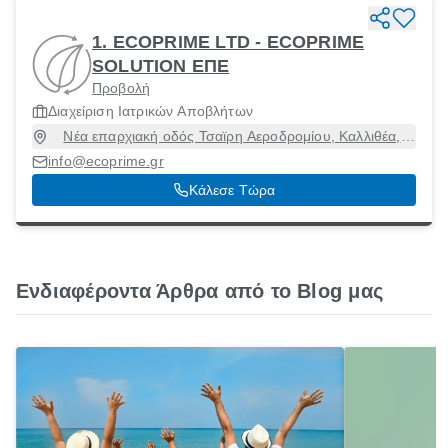
1. ECOPRIME LTD - ECOPRIME
SOLUTION ΕΠΕ
Προβολή
Διαχείριση Ιατρικών Αποβλήτων
Νέα επαρχιακή οδός Τσαϊρη Αεροδρομίου, Καλλιθέα,
Δωδεκάνησα, 85100
info@ecoprime.gr
Κάλεσε Τώρα
Ενδιαφέροντα Άρθρα από το Blog μας