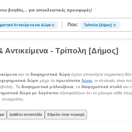
ου βοηθός...
για αποκλειστικές προσφορές!
Που:
μιστικά Αντικείμενα και Δώρα
Τρίπολη [Δήμος]
 Αντικείμενα - Τρίπολη [Δήμος]
ικείμενα
και τα
διαφημιστικά δώρα
έχουν αποκτήσει σημαντική θέσ
ιχειρηματικά δώρα
μέχρι τα
πρωτότυπα
δώρα
, οι επιλογές είναι π
ροβολής. Τα
διαφημιστικά μπλουζάκια
, τα
διαφημιστικά στυλό
και 
φημιστικά δώρα με λογότυπο
εξασφαλίζουν ότι το μήνυμα κάθε επιχ
 συνεργάτες.
ώρα
Διαθέτει ιστοσελίδα
Εδρεύει στην περιοχή