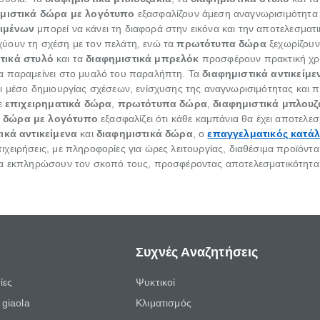
μιστικά δώρα με λογότυπο
εξασφαλίζουν άμεση αναγνωρισιμότητα τ
ειμένων
μπορεί να κάνει τη διαφορά στην εικόνα και την αποτελεσματ
χύουν τη σχέση με τον πελάτη, ενώ τα
πρωτότυπα δώρα
ξεχωρίζουν
τικά στυλό
και τα
διαφημιστικά μπρελόκ
προσφέρουν πρακτική χρ
θα παραμείνει στο μυαλό του παραλήπτη. Τα
διαφημιστικά αντικείμε
ι μέσο δημιουργίας σχέσεων, ενίσχυσης της αναγνωρισιμότητας και 
σε
επιχειρηματικά δώρα
,
πρωτότυπα δώρα
,
διαφημιστικά μπλουζ
ά δώρα με λογότυπο
εξασφαλίζει ότι κάθε καμπάνια θα έχει αποτελεσ
ικά αντικείμενα
και
διαφημιστικά δώρα
, ο
επαγγελματικός κατά
ειρήσεις, με πληροφορίες για ώρες λειτουργίας, διαθέσιμα προϊόντα
 εκπληρώσουν τον σκοπό τους, προσφέροντας αποτελεσματικότητα, 
Συχνές Αναζητήσεις
ίες
Ψυκτικοί
giaola
Κλιματισμός