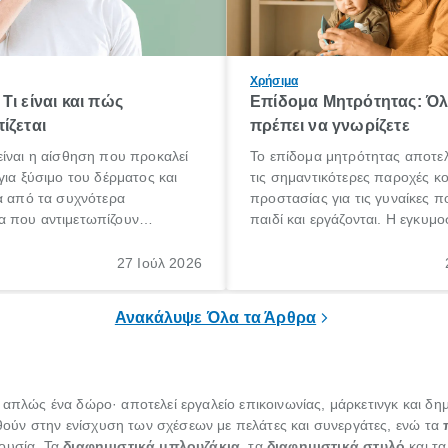
Χρήσιμα
Τι είναι και πώς
Επίδομα Μητρότητας: Ό
ίζεται
πρέπει να γνωρίζετε
ίναι η αίσθηση που προκαλεί
Το επίδομα μητρότητας αποτελ
για ξύσιμο του δέρματος και
τις σημαντικότερες παροχές κ
α από τα συχνότερα
προστασίας για τις γυναίκες 
 που αντιμετωπίζουν
παιδί και εργάζονται. Η εγκυμο
θε ηλικίας. Πολλοί αναζητούν
γέννηση ενός παιδιού είναι μια 
 για το «κνησμός τι είναι»,
σημαντική περίοδος στη ζωή 
27 Ιούλ 2026
ί να εμφανιστεί ξαφνικά ή να
οικογένειας, η οποία συνοδεύε
α μεγάλο χρονικό διάστημα.
αυξημένες ανάγκες και υποχρε
Ανακάλυψε Όλα τα Άρθρα
ι απλώς ένα δώρο· αποτελεί εργαλείο επικοινωνίας, μάρκετινγκ και δ
ούν στην ενίσχυση των σχέσεων με πελάτες και συνεργάτες, ενώ τα
ουσία. Τα
διαφημιστικά μπλουζάκια
, τα
διαφημιστικά στυλό
και τ