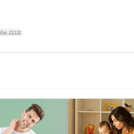
αδία, 22132