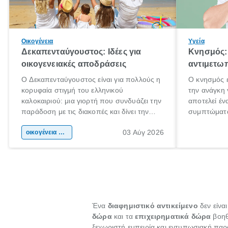
Οικογένεια
Υγεία
Δεκαπενταύγουστος: Ιδέες για
Κνησμός: 
οικογενειακές αποδράσεις
αντιμετωπ
Ο Δεκαπενταύγουστος είναι για πολλούς η
Ο κνησμός ε
κορυφαία στιγμή του ελληνικού
την ανάγκη 
καλοκαιριού: μια γιορτή που συνδυάζει την
αποτελεί έν
παράδοση με τις διακοπές και δίνει την
συμπτώματα
αφορμή για ταξίδια σε κάθε γωνιά της
άνθρωποι κά
03 Αύγ 2026
χώρας. Είτε πρόκειται για λίγες μέρες
οικογένεια & παιδί
πληροφορίες
ξεγνοιασιάς είτε για μια σύντομη εξόρμηση.
καθώς μπορε
επιμένει γι
Ένα
διαφημιστικό αντικείμενο
δεν είνα
δώρα
και τα
επιχειρηματικά δώρα
βοηθ
ξεχωριστή εμπειρία και εντυπωσιακή παρ