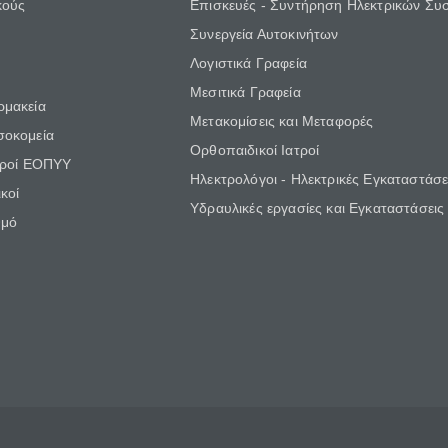
κούς
Επισκευές - Συντήρηση Ηλεκτρικών Συ
Συνεργεία Αυτοκινήτων
Λογιστικά Γραφεία
Μεσιτικά Γραφεία
ρμακεία
Μετακομίσεις και Μεταφορές
σοκομεία
Ορθοπαιδικοί Ιατροί
τροί ΕΟΠΥΥ
Ηλεκτρολόγοι - Ηλεκτρικές Εγκαταστάσε
κοί
Υδραυλικές εργασίες και Εγκαταστάσεις
θμό