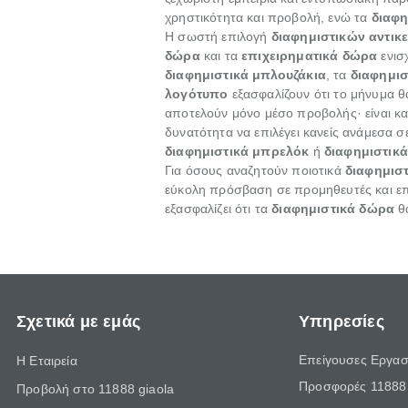
χρηστικότητα και προβολή, ενώ τα
διαφη
Η σωστή επιλογή
διαφημιστικών αντικ
δώρα
και τα
επιχειρηματικά δώρα
ενισ
διαφημιστικά μπλουζάκια
, τα
διαφημισ
λογότυπο
εξασφαλίζουν ότι το μήνυμα 
αποτελούν μόνο μέσο προβολής· είναι κα
δυνατότητα να επιλέγει κανείς ανάμεσα 
διαφημιστικά μπρελόκ
ή
διαφημιστικ
Για όσους αναζητούν ποιοτικά
διαφημιστ
εύκολη πρόσβαση σε προμηθευτές και επιχ
εξασφαλίζει ότι τα
διαφημιστικά δώρα
θα
Σχετικά με εμάς
Υπηρεσίες
Επείγουσες Εργασ
Η Εταιρεία
Προσφορές 11888 
Προβολή στο 11888 giaola