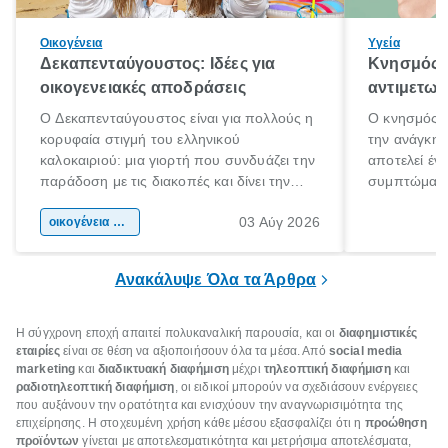
Οικογένεια
Υγεία
Δεκαπενταύγουστος: Ιδέες για
Κνησμός: 
οικογενειακές αποδράσεις
αντιμετωπ
Ο Δεκαπενταύγουστος είναι για πολλούς η
Ο κνησμός ε
κορυφαία στιγμή του ελληνικού
την ανάγκη 
καλοκαιριού: μια γιορτή που συνδυάζει την
αποτελεί έν
παράδοση με τις διακοπές και δίνει την
συμπτώματα
αφορμή για ταξίδια σε κάθε γωνιά της
άνθρωποι κά
03 Αύγ 2026
χώρας. Είτε πρόκειται για λίγες μέρες
οικογένεια & παιδί
πληροφορίες 
ξεγνοιασιάς είτε για μια σύντομη εξόρμηση.
καθώς μπορε
επιμένει για
Ανακάλυψε Όλα τα Άρθρα
Η σύγχρονη εποχή απαιτεί πολυκαναλική παρουσία, και οι
διαφημιστικές
εταιρίες
είναι σε θέση να αξιοποιήσουν όλα τα μέσα. Από
social media
marketing
και
διαδικτυακή διαφήμιση
μέχρι
τηλεοπτική διαφήμιση
και
ραδιοτηλεοπτική διαφήμιση
, οι ειδικοί μπορούν να σχεδιάσουν ενέργειες
που αυξάνουν την ορατότητα και ενισχύουν την αναγνωρισιμότητα της
επιχείρησης. Η στοχευμένη χρήση κάθε μέσου εξασφαλίζει ότι η
προώθηση
προϊόντων
γίνεται με αποτελεσματικότητα και μετρήσιμα αποτελέσματα,