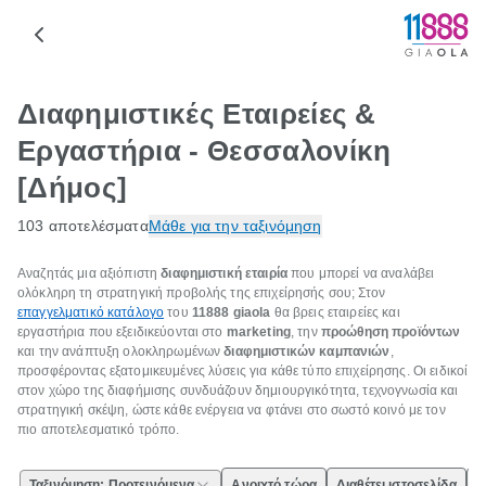
Διαφημιστικές Εταιρείες &
Εργαστήρια - Θεσσαλονίκη
[Δήμος]
103 αποτελέσματα
Μάθε για την ταξινόμηση
Αναζητάς μια αξιόπιστη
διαφημιστική εταιρία
που μπορεί να αναλάβει
ολόκληρη τη στρατηγική προβολής της επιχείρησής σου; Στον
επαγγελματικό κατάλογο
του
11888
giaola
θα βρεις εταιρείες και
εργαστήρια που εξειδικεύονται στο
marketing
, την
προώθηση προϊόντων
και την ανάπτυξη ολοκληρωμένων
διαφημιστικών καμπανιών
,
προσφέροντας εξατομικευμένες λύσεις για κάθε τύπο επιχείρησης. Οι ειδικοί
στον χώρο της διαφήμισης συνδυάζουν δημιουργικότητα, τεχνογνωσία και
στρατηγική σκέψη, ώστε κάθε ενέργεια να φτάνει στο σωστό κοινό με τον
πιο αποτελεσματικό τρόπο.
Ταξινόμηση: Προτεινόμενα
Ανοιχτό τώρα
Διαθέτει ιστοσελίδα
Ε