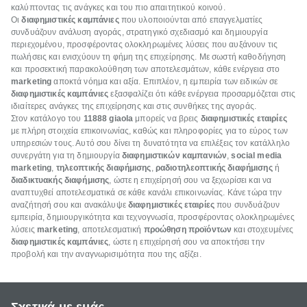
καλύπτοντας τις ανάγκες και του πιο απαιτητικού κοινού.
Οι
διαφημιστικές καμπάνιες
που υλοποιούνται από επαγγελματίες
συνδυάζουν ανάλυση αγοράς, στρατηγικό σχεδιασμό και δημιουργία
περιεχομένου, προσφέροντας ολοκληρωμένες λύσεις που αυξάνουν τις
πωλήσεις και ενισχύουν τη φήμη της επιχείρησης. Με σωστή καθοδήγηση
και προσεκτική παρακολούθηση των αποτελεσμάτων, κάθε ενέργεια στο
marketing
αποκτά νόημα και αξία. Επιπλέον, η εμπειρία των ειδικών σε
διαφημιστικές καμπάνιες
εξασφαλίζει ότι κάθε ενέργεια προσαρμόζεται στις
ιδιαίτερες ανάγκες της επιχείρησης και στις συνθήκες της αγοράς.
Στον κατάλογο του
11888
giaola
μπορείς να βρεις
διαφημιστικές εταιρίες
με πλήρη στοιχεία επικοινωνίας, καθώς και πληροφορίες για το εύρος των
υπηρεσιών τους. Αυτό σου δίνει τη δυνατότητα να επιλέξεις τον κατάλληλο
συνεργάτη για τη δημιουργία
διαφημιστικών καμπανιών
,
social media
marketing
,
τηλεοπτικής διαφήμισης
,
ραδιοτηλεοπτικής διαφήμισης
ή
διαδικτυακής διαφήμισης
, ώστε η επιχείρησή σου να ξεχωρίσει και να
αναπτυχθεί αποτελεσματικά σε κάθε κανάλι επικοινωνίας. Κάνε τώρα την
αναζήτησή σου και ανακάλυψε
διαφημιστικές εταιρίες
που συνδυάζουν
εμπειρία, δημιουργικότητα και τεχνογνωσία, προσφέροντας ολοκληρωμένες
λύσεις
marketing
, αποτελεσματική
προώθηση προϊόντων
και στοχευμένες
διαφημιστικές καμπάνιες
, ώστε η επιχείρησή σου να αποκτήσει την
προβολή και την αναγνωρισιμότητα που της αξίζει.