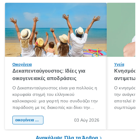
Οικογένεια
Υγεία
Δεκαπενταύγουστος: Ιδέες για
Κνησμός: 
οικογενειακές αποδράσεις
αντιμετωπ
Ο Δεκαπενταύγουστος είναι για πολλούς η
Ο κνησμός ε
κορυφαία στιγμή του ελληνικού
την ανάγκη 
καλοκαιριού: μια γιορτή που συνδυάζει την
αποτελεί έν
παράδοση με τις διακοπές και δίνει την
συμπτώματα
αφορμή για ταξίδια σε κάθε γωνιά της
άνθρωποι κά
03 Αύγ 2026
χώρας. Είτε πρόκειται για λίγες μέρες
οικογένεια & παιδί
πληροφορίες 
ξεγνοιασιάς είτε για μια σύντομη εξόρμηση.
καθώς μπορε
επιμένει για
Ανακάλυψε Όλα τα Άρθρα