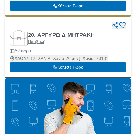
Κάλεσε Τώρα
20. ΑΡΓΥΡΩ Δ ΜΗΤΡΑΚΗ
Προβολή
Διάφορα
ΧΑΟΥΣ 12, ΧΑΝΙΑ, Χανιά [Δήμος], Χανιά, 73131
Κάλεσε Τώρα