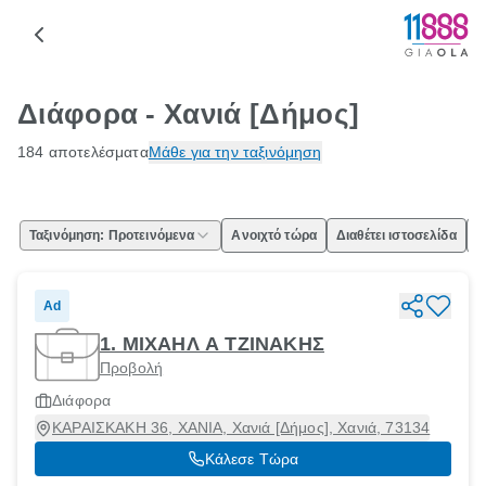
Διάφορα - Χανιά [Δήμος]
184 αποτελέσματα
Μάθε για την ταξινόμηση
Ταξινόμηση: Προτεινόμενα
Ανοιχτό τώρα
Διαθέτει ιστοσελίδα
Ε
Ad
1. ΜΙΧΑΗΛ Α ΤΖΙΝΑΚΗΣ
Προβολή
Διάφορα
ΚΑΡΑΙΣΚΑΚΗ 36, ΧΑΝΙΑ, Χανιά [Δήμος], Χανιά, 73134
Κάλεσε Τώρα