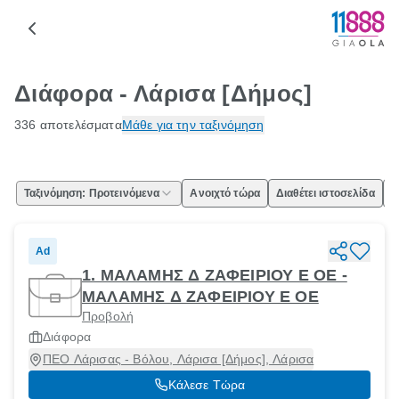
Διάφορα - Λάρισα [Δήμος]
336 αποτελέσματα
Μάθε για την ταξινόμηση
Ταξινόμηση: Προτεινόμενα
Ανοιχτό τώρα
Διαθέτει ιστοσελίδα
Ε
Ad
1. ΜΑΛΑΜΗΣ Δ ΖΑΦΕΙΡΙΟΥ Ε ΟΕ -
ΜΑΛΑΜΗΣ Δ ΖΑΦΕΙΡΙΟΥ Ε ΟΕ
Προβολή
Διάφορα
ΠΕΟ Λάρισας - Βόλου, Λάρισα [Δήμος], Λάρισα
Κάλεσε Τώρα