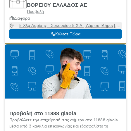
ΒΟΡΕΙΟΥ ΕΛΛΑΔΟΣ ΑΕ
Προβολή
Διάφορα
5 Χλμ Λαρίσης - Συκουρίου 5 ΧΙΛ., Λάρισα [Δήμος],
Λάρισα, 41221
Κάλεσε Τώρα
Προβολή στο 11888 giaola
Προβάλλετε την επιχείρησή σας σήμερα στο 11888 giaola
μέσα από 3 κανάλια επικοινωνίας και εξασφαλίστε τη