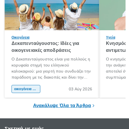
Οικογένεια
Υγεία
Δεκαπενταύγουστος: Ιδέες για
Κνησμός: 
οικογενειακές αποδράσεις
αντιμετωπ
Ο Δεκαπενταύγουστος είναι για πολλούς η
Ο κνησμός ε
κορυφαία στιγμή του ελληνικού
την ανάγκη 
καλοκαιριού: μια γιορτή που συνδυάζει την
αποτελεί έν
παράδοση με τις διακοπές και δίνει την
συμπτώματα
αφορμή για ταξίδια σε κάθε γωνιά της
άνθρωποι κά
03 Αύγ 2026
χώρας. Είτε πρόκειται για λίγες μέρες
οικογένεια & παιδί
πληροφορίες 
ξεγνοιασιάς είτε για μια σύντομη εξόρμηση.
καθώς μπορε
επιμένει για
Ανακάλυψε Όλα τα Άρθρα
Σχετικά με εμάς