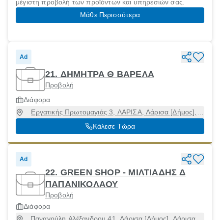
μέγιστη προβολή των προϊόντων και υπηρεσιών σας.
Μάθε Περισσότερα
Ad
21. ΔΗΜΗΤΡΑ Θ ΒΑΡΕΛΑ
Προβολή
Διάφορα
Εργατικής Πρωτομαγιάς 3, ΛΑΡΙΣΑ, Λάρισα [Δήμος],
Λάρισα, 41222
Κάλεσε Τώρα
Ad
22. GREEN SHOP - ΜΙΛΤΙΑΔΗΣ Δ
ΠΑΠΑΝΙΚΟΛΑΟΥ
Προβολή
Διάφορα
Παναγούλη Αλέξανδρου 41, Λάρισα [Δήμος], Λάρισα,