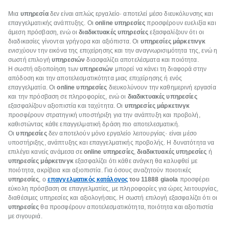
Μια
υπηρεσία
δεν είναι απλώς εργαλείο· αποτελεί μέσο διευκόλυνσης και
επαγγελματικής ανάπτυξης. Οι
online υπηρεσίες
προσφέρουν ευελιξία και
άμεση πρόσβαση, ενώ οι
διαδικτυακές υπηρεσίες
εξασφαλίζουν ότι οι
διαδικασίες γίνονται γρήγορα και αξιόπιστα. Οι
υπηρεσίες μάρκετινγκ
ενισχύουν την εικόνα της επιχείρησης και την αναγνωρισιμότητα της, ενώ η
σωστή επιλογή
υπηρεσιών
διασφαλίζει αποτελέσματα και ποιότητα.
Η σωστή αξιοποίηση των
υπηρεσιών
μπορεί να κάνει τη διαφορά στην
απόδοση και την αποτελεσματικότητα μιας επιχείρησης ή ενός
επαγγελματία. Οι
online υπηρεσίες
διευκολύνουν την καθημερινή εργασία
και την πρόσβαση σε πληροφορίες, ενώ οι
διαδικτυακές υπηρεσίες
εξασφαλίζουν αξιοπιστία και ταχύτητα. Οι
υπηρεσίες μάρκετινγκ
προσφέρουν στρατηγική υποστήριξη για την ανάπτυξη και προβολή,
καθιστώντας κάθε επαγγελματική δράση πιο αποτελεσματική.
Οι
υπηρεσίες
δεν αποτελούν μόνο εργαλείο λειτουργίας· είναι μέσο
υποστήριξης, ανάπτυξης και επαγγελματικής προβολής. Η δυνατότητα να
επιλέγει κανείς ανάμεσα σε
online υπηρεσίες
,
διαδικτυακές υπηρεσίες
ή
υπηρεσίες μάρκετινγκ
εξασφαλίζει ότι κάθε ανάγκη θα καλυφθεί με
ποιότητα, ακρίβεια και αξιοπιστία. Για όσους αναζητούν ποιοτικές
υπηρεσίες
, ο
επαγγελματικός κατάλογος
του 11888 giaola
προσφέρει
εύκολη πρόσβαση σε επαγγελματίες, με πληροφορίες για ώρες λειτουργίας,
διαθέσιμες υπηρεσίες και αξιολογήσεις. Η σωστή επιλογή εξασφαλίζει ότι οι
υπηρεσίες
θα προσφέρουν αποτελεσματικότητα, ποιότητα και αξιοπιστία
με σιγουριά.