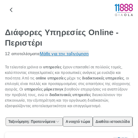
Διάφορες Υπηρεσίες Online -
Περιστέρι
12 αποτελέσματα
Μάθε για την ταξινόμηση
Τα τελευταία χρόνια οι
υπηρεσίες
έχουν επεκταθεί σε πολλούς τομείς,
καλύπτοντας επαγγελματικές και προσωπικές ανάγκες με ευελιξία και
ποιότητα. Από τις
online υπηρεσίες
μέχρι τις
διαδικτυακές υπηρεσίες
, οι
επιλογές είναι πολλές και προσαρμοσμένες στις απαιτήσεις της σύγχρονης
αγοράς. Οι
υπηρεσίες μάρκετινγκ
βοηθούν επιχειρήσεις να αναπτύξουν
την προβολή τους, ενώ οι
διαδικτυακές υπηρεσίες
διευκολύνουν την
επικοινωνία, την εξυπηρέτηση και την οργάνωση διαδικασιών,
εξασφαλίζοντας αποτελεσματικότητα και επαγγελματισμό.
Ταξινόμηση: Προτεινόμενα
Ανοιχτό τώρα
Διαθέτει ιστοσελίδα
Ε