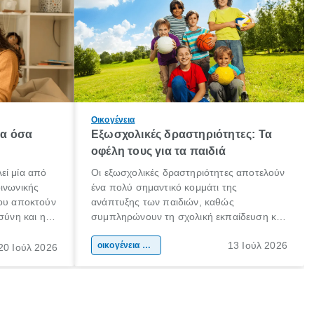
Οικογένεια
λα όσα
Εξωσχολικές δραστηριότητες: Τα
οφέλη τους για τα παιδιά
εί μία από
Οι εξωσχολικές δραστηριότητες αποτελούν
οινωνικής
ένα πολύ σημαντικό κομμάτι της
που αποκτούν
ανάπτυξης των παιδιών, καθώς
σύνη και η
συμπληρώνουν τη σχολική εκπαίδευση και
ιδιαίτερα
συμβάλλουν ουσιαστικά στη διαμόρφωση
13 Ιούλ 2026
κάθε
της προσωπικότητας, της κοινωνικότητας
οικογένεια & παιδί
20 Ιούλ 2026
ται από
και των δεξιοτήτων τους. Δεν είναι απλώς
ώσεις.
ένας τρόπος για να περνάει το παιδί τον
ελεύθερο χρόνο του.