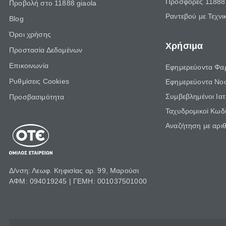
Προσφορές 11888 
Προβολή στο 11888 giaola
Ραντεβού με Τεχνι
Blog
Όροι χρήσης
Χρήσιμα
Προστασία Δεδομένων
Επικοινωνία
Εφημερεύοντα Φα
Ρυθμίσεις Cookies
Εφημερεύοντα Νο
Συμβεβλημένοι Ια
Προσβασιμότητα
Ταχυδρομικοί Κωδι
Αναζήτηση με αρι
Δ/νση: Λεωφ. Κηφισίας αρ. 99, Μαρούσι
ΑΦΜ: 094019245 | ΓΕΜΗ: 001037501000