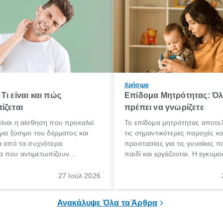
Χρήσιμα
Τι είναι και πώς
Επίδομα Μητρότητας: Ό
ίζεται
πρέπει να γνωρίζετε
ίναι η αίσθηση που προκαλεί
Το επίδομα μητρότητας αποτελ
για ξύσιμο του δέρματος και
τις σημαντικότερες παροχές κ
α από τα συχνότερα
προστασίας για τις γυναίκες 
 που αντιμετωπίζουν
παιδί και εργάζονται. Η εγκυμο
θε ηλικίας. Πολλοί αναζητούν
γέννηση ενός παιδιού είναι μια 
 για το «κνησμός τι είναι»,
σημαντική περίοδος στη ζωή 
27 Ιούλ 2026
ί να εμφανιστεί ξαφνικά ή να
οικογένειας, η οποία συνοδεύε
α μεγάλο χρονικό διάστημα.
αυξημένες ανάγκες και υποχρε
Ανακάλυψε Όλα τα Άρθρα