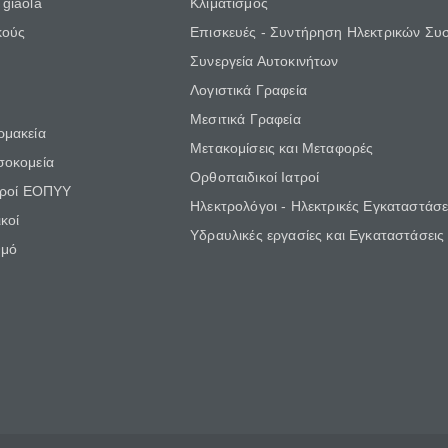
giaola
Κλιματισμός
κούς
Επισκευές - Συντήρηση Ηλεκτρικών Συ
Συνεργεία Αυτοκινήτων
Λογιστικά Γραφεία
Μεσιτικά Γραφεία
ρμακεία
Μετακομίσεις και Μεταφορές
σοκομεία
Ορθοπαιδικοί Ιατροί
τροί ΕΟΠΥΥ
Ηλεκτρολόγοι - Ηλεκτρικές Εγκαταστάσε
κοί
Υδραυλικές εργασίες και Εγκαταστάσεις
θμό