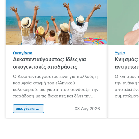
Οικογένεια
Υγεία
Δεκαπενταύγουστος: Ιδέες για
Κνησμός: 
οικογενειακές αποδράσεις
αντιμετωπ
Ο Δεκαπενταύγουστος είναι για πολλούς η
Ο κνησμός ε
κορυφαία στιγμή του ελληνικού
την ανάγκη 
καλοκαιριού: μια γιορτή που συνδυάζει την
αποτελεί έν
παράδοση με τις διακοπές και δίνει την
συμπτώματα
αφορμή για ταξίδια σε κάθε γωνιά της
άνθρωποι κά
03 Αύγ 2026
χώρας. Είτε πρόκειται για λίγες μέρες
οικογένεια & παιδί
πληροφορίες
ξεγνοιασιάς είτε για μια σύντομη εξόρμηση.
καθώς μπορε
επιμένει γι