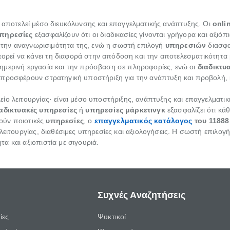
· αποτελεί μέσο διευκόλυνσης και επαγγελματικής ανάπτυξης. Οι
onli
υπηρεσίες
εξασφαλίζουν ότι οι διαδικασίες γίνονται γρήγορα και αξιόπ
αι την αναγνωρισιμότητα της, ενώ η σωστή επιλογή
υπηρεσιών
διασφα
ορεί να κάνει τη διαφορά στην απόδοση και την αποτελεσματικότητα μ
ημερινή εργασία και την πρόσβαση σε πληροφορίες, ενώ οι
διαδικτυ
προσφέρουν στρατηγική υποστήριξη για την ανάπτυξη και προβολή,
ίο λειτουργίας· είναι μέσο υποστήριξης, ανάπτυξης και επαγγελματικ
ιαδικτυακές υπηρεσίες
ή
υπηρεσίες μάρκετινγκ
εξασφαλίζει ότι κά
τούν ποιοτικές
υπηρεσίες
, ο
επαγγελματικός κατάλογος
του 11888
ειτουργίας, διαθέσιμες υπηρεσίες και αξιολογήσεις. Η σωστή επιλογή 
α και αξιοπιστία με σιγουριά.
Συχνές Αναζητήσεις
ίες
Ψυκτικοί