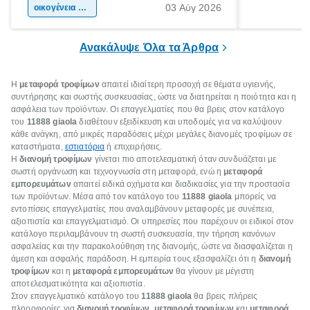
03 Αύγ 2026
χώρας. Είτε πρόκειται για λίγες μέρες
οικογένεια & παιδί
πληροφορίες 
ξεγνοιασιάς είτε για μια σύντομη εξόρμηση.
καθώς μπορε
επιμένει για
Ανακάλυψε Όλα τα Άρθρα
Η
μεταφορά τροφίμων
απαιτεί ιδιαίτερη προσοχή σε θέματα υγιεινής,
συντήρησης και σωστής συσκευασίας, ώστε να διατηρείται η ποιότητα και η
ασφάλεια των προϊόντων. Οι επαγγελματίες που θα βρεις στον κατάλογο
του
11888 giaola
διαθέτουν εξειδίκευση και υποδομές για να καλύψουν
κάθε ανάγκη, από μικρές παραδόσεις μέχρι μεγάλες διανομές τροφίμων σε
καταστήματα,
εστιατόρια
ή επιχειρήσεις.
Η
διανομή τροφίμων
γίνεται πιο αποτελεσματική όταν συνδυάζεται με
σωστή οργάνωση και τεχνογνωσία στη μεταφορά, ενώ η
μεταφορά
εμπορευμάτων
απαιτεί ειδικά οχήματα και διαδικασίες για την προστασία
των προϊόντων. Μέσα από τον κατάλογο του
11888 giaola
μπορείς να
εντοπίσεις επαγγελματίες που αναλαμβάνουν μεταφορές με συνέπεια,
αξιοπιστία και επαγγελματισμό. Οι υπηρεσίες που παρέχουν οι ειδικοί στον
κατάλογο περιλαμβάνουν τη σωστή συσκευασία, την τήρηση κανόνων
ασφαλείας και την παρακολούθηση της διανομής, ώστε να διασφαλίζεται η
άμεση και ασφαλής παράδοση. Η εμπειρία τους εξασφαλίζει ότι η
διανομή
τροφίμων
και η
μεταφορά εμπορευμάτων
θα γίνουν με μέγιστη
αποτελεσματικότητα και αξιοπιστία.
Στον επαγγελματικό κατάλογο του
11888 giaola
θα βρεις πλήρεις
πληροφορίες για
διανομή τροφίμων
,
μεταφορά τροφίμων
και
μεταφορά