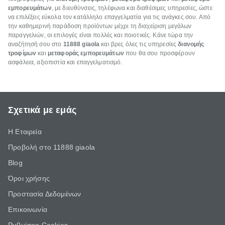
εμπορευμάτων
, με διευθύνσεις, τηλέφωνα και διαθέσιμες υπηρεσίες, ώστε
να επιλέξεις εύκολα τον κατάλληλο επαγγελματία για τις ανάγκες σου. Από
την καθημερινή παράδοση προϊόντων μέχρι τη διαχείριση μεγάλων
παραγγελιών, οι επιλογές είναι πολλές και ποιοτικές. Κάνε τώρα την
αναζήτησή σου στο
11888 giaola
και βρες όλες τις υπηρεσίες
διανομής
τροφίμων
και
μεταφοράς εμπορευμάτων
που θα σου προσφέρουν
ασφάλεια, αξιοπιστία και επαγγελματισμό.
Σχετικά με εμάς
Η Εταιρεία
Προβολή στο 11888 giaola
Blog
Όροι χρήσης
Προστασία Δεδομένων
Επικοινωνία