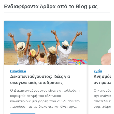
Ενδιαφέροντα Άρθρα από το Blog μας
Οικογένεια
Υγεία
Δεκαπενταύγουστος: Ιδέες για
Κνησμός: 
οικογενειακές αποδράσεις
αντιμετωπ
Ο Δεκαπενταύγουστος είναι για πολλούς η
Ο κνησμός ε
κορυφαία στιγμή του ελληνικού
την ανάγκη 
καλοκαιριού: μια γιορτή που συνδυάζει την
αποτελεί έν
παράδοση με τις διακοπές και δίνει την
συμπτώματα
αφορμή για ταξίδια σε κάθε γωνιά της
άνθρωποι κά