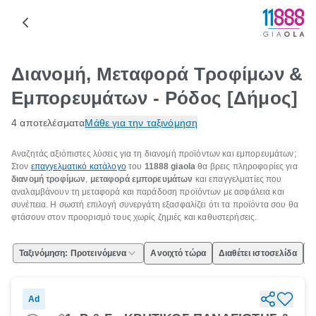
Διανομή, Μεταφορά Τροφίμων &
Εμπορευμάτων - Ρόδος [Δήμος]
4 αποτελέσματα
Μάθε για την ταξινόμηση
Αναζητάς αξιόπιστες λύσεις για τη διανομή προϊόντων και εμπορευμάτων;
Στον
επαγγελματικό κατάλογο
του
11888 giaola
θα βρεις πληροφορίες για
διανομή τροφίμων
,
μεταφορά εμπορευμάτων
και επαγγελματίες που
αναλαμβάνουν τη μεταφορά και παράδοση προϊόντων με ασφάλεια και
συνέπεια. Η σωστή επιλογή συνεργάτη εξασφαλίζει ότι τα προϊόντα σου θα
φτάσουν στον προορισμό τους χωρίς ζημιές και καθυστερήσεις.
Ταξινόμηση: Προτεινόμενα
Ανοιχτό τώρα
Διαθέτει ιστοσελίδα
Ε
Ad