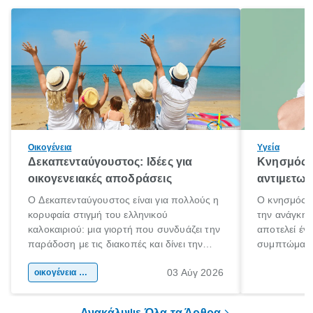
Οικογένεια
Υγεία
Δεκαπενταύγουστος: Ιδέες για
Κνησμός: 
οικογενειακές αποδράσεις
αντιμετωπ
Ο Δεκαπενταύγουστος είναι για πολλούς η
Ο κνησμός ε
κορυφαία στιγμή του ελληνικού
την ανάγκη 
καλοκαιριού: μια γιορτή που συνδυάζει την
αποτελεί έν
παράδοση με τις διακοπές και δίνει την
συμπτώματα
αφορμή για ταξίδια σε κάθε γωνιά της
άνθρωποι κά
03 Αύγ 2026
χώρας. Είτε πρόκειται για λίγες μέρες
οικογένεια & παιδί
πληροφορίες 
ξεγνοιασιάς είτε για μια σύντομη εξόρμηση.
καθώς μπορε
επιμένει για
Ανακάλυψε Όλα τα Άρθρα