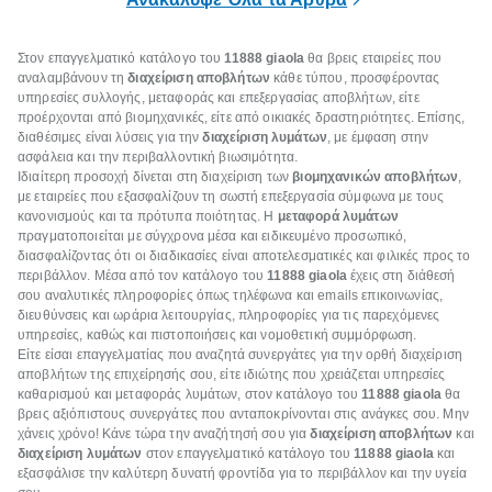
Στον επαγγελματικό κατάλογο του
11888 giaola
θα βρεις εταιρείες που
αναλαμβάνουν τη
διαχείριση αποβλήτων
κάθε τύπου, προσφέροντας
υπηρεσίες συλλογής, μεταφοράς και επεξεργασίας αποβλήτων, είτε
προέρχονται από βιομηχανικές, είτε από οικιακές δραστηριότητες. Επίσης,
διαθέσιμες είναι λύσεις για την
διαχείριση λυμάτων
, με έμφαση στην
ασφάλεια και την περιβαλλοντική βιωσιμότητα.
Ιδιαίτερη προσοχή δίνεται στη διαχείριση των
βιομηχανικών αποβλήτων
,
με εταιρείες που εξασφαλίζουν τη σωστή επεξεργασία σύμφωνα με τους
κανονισμούς και τα πρότυπα ποιότητας. Η
μεταφορά λυμάτων
πραγματοποιείται με σύγχρονα μέσα και ειδικευμένο προσωπικό,
διασφαλίζοντας ότι οι διαδικασίες είναι αποτελεσματικές και φιλικές προς το
περιβάλλον. Μέσα από τον κατάλογο του
11888 giaola
έχεις στη διάθεσή
σου αναλυτικές πληροφορίες όπως τηλέφωνα και emails επικοινωνίας,
διευθύνσεις και ωράρια λειτουργίας, πληροφορίες για τις παρεχόμενες
υπηρεσίες, καθώς και πιστοποιήσεις και νομοθετική συμμόρφωση.
Είτε είσαι επαγγελματίας που αναζητά συνεργάτες για την ορθή διαχείριση
αποβλήτων της επιχείρησής σου, είτε ιδιώτης που χρειάζεται υπηρεσίες
καθαρισμού και μεταφοράς λυμάτων, στον κατάλογο του
11888 giaola
θα
βρεις αξιόπιστους συνεργάτες που ανταποκρίνονται στις ανάγκες σου. Μην
χάνεις χρόνο! Κάνε τώρα την αναζήτησή σου για
διαχείριση αποβλήτων
και
διαχείριση λυμάτων
στον επαγγελματικό κατάλογο του
11888 giaola
και
εξασφάλισε την καλύτερη δυνατή φροντίδα για το περιβάλλον και την υγεία