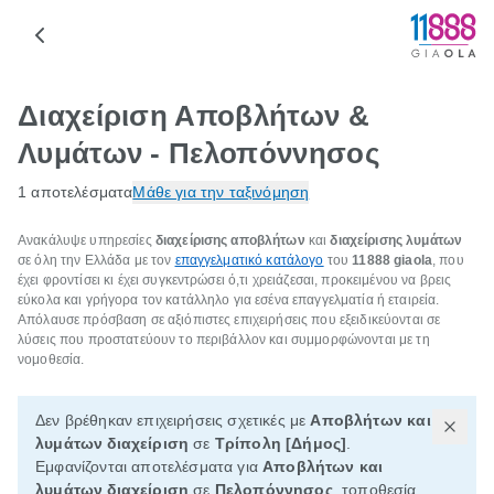
Διαχείριση Αποβλήτων &
Λυμάτων - Πελοπόννησος
1 αποτελέσματα
Μάθε για την ταξινόμηση
Ανακάλυψε υπηρεσίες
διαχείρισης αποβλήτων
και
διαχείρισης λυμάτων
σε όλη την Ελλάδα με τον
επαγγελματικό κατάλογο
του
11888 giaola
, που
έχει φροντίσει κι έχει συγκεντρώσει ό,τι χρειάζεσαι, προκειμένου να βρεις
εύκολα και γρήγορα τον κατάλληλο για εσένα επαγγελματία ή εταιρεία.
Απόλαυσε πρόσβαση σε αξιόπιστες επιχειρήσεις που εξειδικεύονται σε
λύσεις που προστατεύουν το περιβάλλον και συμμορφώνονται με τη
νομοθεσία.
Δεν βρέθηκαν επιχειρήσεις σχετικές με
Αποβλήτων και
λυμάτων διαχείριση
σε
Τρίπολη [Δήμος]
.
Εμφανίζονται αποτελέσματα για
Αποβλήτων και
λυμάτων διαχείριση
σε
Πελοπόννησος
, τοποθεσία