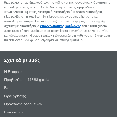
διασφάλισης των δικαιωμάτων, της τάξης και της ισονομίας. Η δυνατότητα
να επιλέγει κανείς το κατάλληλο
δικαστήριο
, όπως
ειρηνοδικείο
,
πρωτοδικείο
,
εφετείο
,
διοικητικό δικαστήριο
ή
ποινικό δικαστήριο
,
εξασφαλίζει ότι η υπόθεση θα εξεταστεί με σιγουριά, αξιοπιστία και
αποτελεσματικότητα. Για όσους αναζητούν πληροφορίες ή υποστήριξη
σχετικά με
δικαστήρια
, ο
επαγγελματικός κατάλογος
του 11888 giaola
προσφέρει εύκολη πρόσβαση σε στοιχεία επικοινωνίας, ώρες λειτουργίας
και αξιολογήσεις. Η σωστή επιλογή εξασφαλίζει ότι κάθε νομική διαδικασία
θα εκτελεστεί με ακρίβεια, σιγουριά και επαγγελματισμό.
Σχετικά με εμάς
Η Εταιρεία
Προβολή στο 11888 giaola
Blog
Όροι χρήσης
Προστασία Δεδομένων
Επικοινωνία