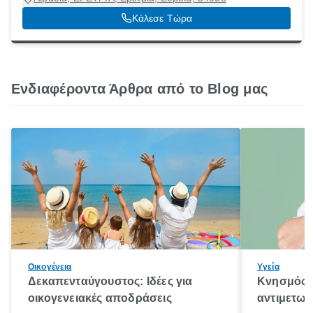
Κάλεσε Τώρα
Ενδιαφέροντα Άρθρα από το Blog μας
Οικογένεια
Υγεία
Δεκαπενταύγουστος: Ιδέες για
Κνησμός: 
οικογενειακές αποδράσεις
αντιμετωπ