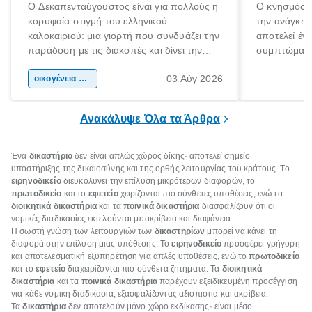
Ο Δεκαπενταύγουστος είναι για πολλούς η
Ο κνησμός ε
κορυφαία στιγμή του ελληνικού
την ανάγκη 
καλοκαιριού: μια γιορτή που συνδυάζει την
αποτελεί έν
παράδοση με τις διακοπές και δίνει την
συμπτώματα
αφορμή για ταξίδια σε κάθε γωνιά της
άνθρωποι κά
03 Αύγ 2026
χώρας. Είτε πρόκειται για λίγες μέρες
οικογένεια & παιδί
πληροφορίες 
ξεγνοιασιάς είτε για μια σύντομη εξόρμηση.
καθώς μπορε
επιμένει για
Ανακάλυψε Όλα τα Άρθρα
Ένα
δικαστήριο
δεν είναι απλώς χώρος δίκης· αποτελεί σημείο
υποστήριξης της δικαιοσύνης και της ορθής λειτουργίας του κράτους. Το
ειρηνοδικείο
διευκολύνει την επίλυση μικρότερων διαφορών, το
πρωτοδικείο
και το
εφετείο
χειρίζονται πιο σύνθετες υποθέσεις, ενώ τα
διοικητικά δικαστήρια
και τα
ποινικά δικαστήρια
διασφαλίζουν ότι οι
νομικές διαδικασίες εκτελούνται με ακρίβεια και διαφάνεια.
Η σωστή γνώση των λειτουργιών των
δικαστηρίων
μπορεί να κάνει τη
διαφορά στην επίλυση μιας υπόθεσης. Το
ειρηνοδικείο
προσφέρει γρήγορη
και αποτελεσματική εξυπηρέτηση για απλές υποθέσεις, ενώ το
πρωτοδικείο
και το
εφετείο
διαχειρίζονται πιο σύνθετα ζητήματα. Τα
διοικητικά
δικαστήρια
και τα
ποινικά δικαστήρια
παρέχουν εξειδικευμένη προσέγγιση
για κάθε νομική διαδικασία, εξασφαλίζοντας αξιοπιστία και ακρίβεια.
Τα
δικαστήρια
δεν αποτελούν μόνο χώρο εκδίκασης· είναι μέσο