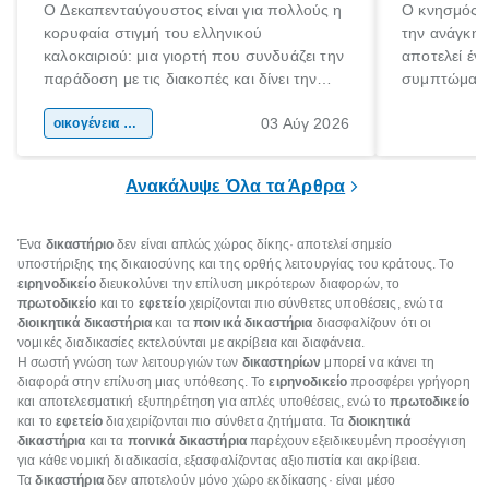
Ο Δεκαπενταύγουστος είναι για πολλούς η
Ο κνησμός ε
κορυφαία στιγμή του ελληνικού
την ανάγκη 
καλοκαιριού: μια γιορτή που συνδυάζει την
αποτελεί έν
παράδοση με τις διακοπές και δίνει την
συμπτώματα
αφορμή για ταξίδια σε κάθε γωνιά της
άνθρωποι κά
03 Αύγ 2026
χώρας. Είτε πρόκειται για λίγες μέρες
οικογένεια & παιδί
πληροφορίες 
ξεγνοιασιάς είτε για μια σύντομη εξόρμηση.
καθώς μπορε
επιμένει για
Ανακάλυψε Όλα τα Άρθρα
Ένα
δικαστήριο
δεν είναι απλώς χώρος δίκης· αποτελεί σημείο
υποστήριξης της δικαιοσύνης και της ορθής λειτουργίας του κράτους. Το
ειρηνοδικείο
διευκολύνει την επίλυση μικρότερων διαφορών, το
πρωτοδικείο
και το
εφετείο
χειρίζονται πιο σύνθετες υποθέσεις, ενώ τα
διοικητικά δικαστήρια
και τα
ποινικά δικαστήρια
διασφαλίζουν ότι οι
νομικές διαδικασίες εκτελούνται με ακρίβεια και διαφάνεια.
Η σωστή γνώση των λειτουργιών των
δικαστηρίων
μπορεί να κάνει τη
διαφορά στην επίλυση μιας υπόθεσης. Το
ειρηνοδικείο
προσφέρει γρήγορη
και αποτελεσματική εξυπηρέτηση για απλές υποθέσεις, ενώ το
πρωτοδικείο
και το
εφετείο
διαχειρίζονται πιο σύνθετα ζητήματα. Τα
διοικητικά
δικαστήρια
και τα
ποινικά δικαστήρια
παρέχουν εξειδικευμένη προσέγγιση
για κάθε νομική διαδικασία, εξασφαλίζοντας αξιοπιστία και ακρίβεια.
Τα
δικαστήρια
δεν αποτελούν μόνο χώρο εκδίκασης· είναι μέσο