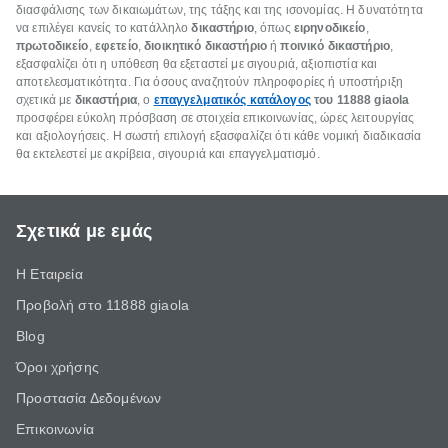
διασφάλισης των δικαιωμάτων, της τάξης και της ισονομίας. Η δυνατότητα
να επιλέγει κανείς το κατάλληλο
δικαστήριο
, όπως
ειρηνοδικείο
,
πρωτοδικείο
,
εφετείο
,
διοικητικό δικαστήριο
ή
ποινικό δικαστήριο
,
εξασφαλίζει ότι η υπόθεση θα εξεταστεί με σιγουριά, αξιοπιστία και
αποτελεσματικότητα. Για όσους αναζητούν πληροφορίες ή υποστήριξη
σχετικά με
δικαστήρια
, ο
επαγγελματικός κατάλογος
του 11888 giaola
προσφέρει εύκολη πρόσβαση σε στοιχεία επικοινωνίας, ώρες λειτουργίας
και αξιολογήσεις. Η σωστή επιλογή εξασφαλίζει ότι κάθε νομική διαδικασία
θα εκτελεστεί με ακρίβεια, σιγουριά και επαγγελματισμό.
Σχετικά με εμάς
Η Εταιρεία
Προβολή στο 11888 giaola
Blog
Όροι χρήσης
Προστασία Δεδομένων
Επικοινωνία