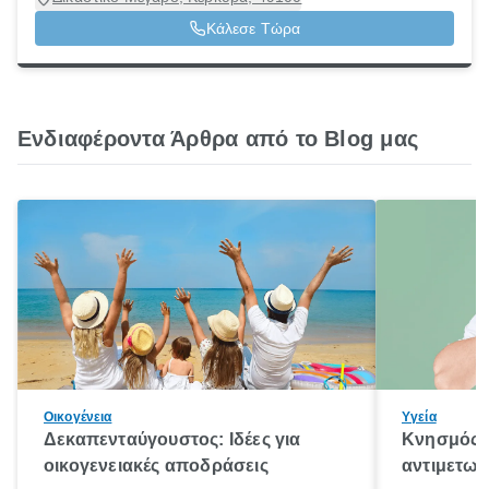
Κάλεσε Τώρα
Ενδιαφέροντα Άρθρα από το Blog μας
Οικογένεια
Υγεία
Δεκαπενταύγουστος: Ιδέες για
Κνησμός: 
οικογενειακές αποδράσεις
αντιμετωπ