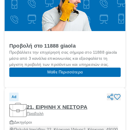
Προβολή στο 11888 giaola
Προβάλλετε την επιχείρησή σας σήμερα στο 11888 giaola
μέσα από 3 κανάλια επικοινωνίας και εξασφαλίστε τη
μέγιστη προβολή των προϊόντων και υπηρεσιών σας.
Μάθε Περισσότερα
Ad
21. ΕΙΡΗΝΗ Χ ΝΕΣΤΟΡΑ
Προβολή
Δικηγόροι
Πολυλά Ιακώβου 22, Κέρκυρα [Δήμος], Κέρκυρα, 49100