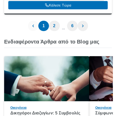
Κάλεσε Τώρα
1
2
6
...
Ενδιαφέροντα Άρθρα από το Blog μας
Οικογένεια
Οικογένεια
Δικηγόροι Διαζυγίων: 5 Συμβουλές
Σύμφωνο 