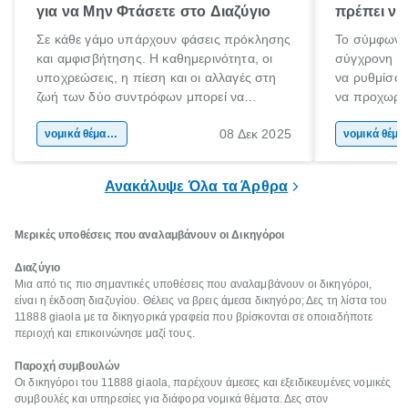
για να Μην Φτάσετε στο Διαζύγιο
πρέπει να 
Σε κάθε γάμο υπάρχουν φάσεις πρόκλησης
Το σύμφωνο
και αμφισβήτησης. Η καθημερινότητα, οι
σύγχρονη επ
υποχρεώσεις, η πίεση και οι αλλαγές στη
να ρυθμίσου
ζωή των δύο συντρόφων μπορεί να
να προχωρή
οδηγήσουν σε απόσταση και σύγκρουση.
να υπογράψ
08 Δεκ 2025
Όταν οι διαφωνίες πληθαίνουν και η
νομικά θέματα & συμβουλές
θέλεις απλώς
νομικά 
επικοινωνία καταρρέει, πολλοί σκέφτονται
δυνατότητες 
τη λύση του διαζυγίου.
οδηγός είναι
Ανακάλυψε Όλα τα Άρθρα
Μερικές υποθέσεις που αναλαμβάνουν οι Δικηγόροι
Διαζύγιο
Μια από τις πιο σημαντικές υποθέσεις που αναλαμβάνουν οι δικηγόροι,
είναι η έκδοση διαζυγίου. Θέλεις να βρεις άμεσα δικηγόρο; Δες τη λίστα του
11888 giaola με τα δικηγορικά γραφεία που βρίσκονται σε οποιαδήποτε
περιοχή και επικοινώνησε μαζί τους.
Παροχή συμβουλών
Οι δικηγόροι του 11888 giaola, παρέχουν άμεσες και εξειδικευμένες νομικές
συμβουλές και υπηρεσίες για διάφορα νομικά θέματα. Δες στον