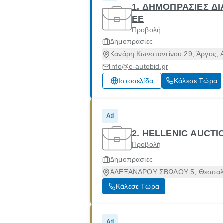
1. ΔΗΜΟΠΡΑΣΙΕΣ ΔΙ
ΕΕ
Προβολή
Δημοπρασίες
Κανάρη Κωνσταντίνου 29, Άργος, 
info@e-autobid.gr
Ιστοσελίδα
Κάλεσε Τώρα
Ad
2. HELLENIC AUCTI
Προβολή
Δημοπρασίες
ΑΛΕΞΑΝΔΡΟΥ ΣΒΩΛΟΥ 5, Θεσσαλον
Κάλεσε Τώρα
Ad