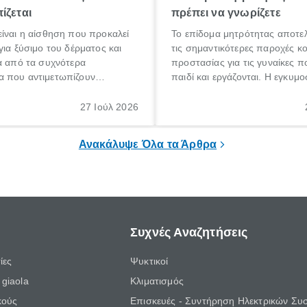
ίζεται
πρέπει να γνωρίζετε
ίναι η αίσθηση που προκαλεί
Το επίδομα μητρότητας αποτελ
για ξύσιμο του δέρματος και
τις σημαντικότερες παροχές κ
α από τα συχνότερα
προστασίας για τις γυναίκες 
 που αντιμετωπίζουν
παιδί και εργάζονται. Η εγκυμο
θε ηλικίας. Πολλοί αναζητούν
γέννηση ενός παιδιού είναι μια 
 για το «κνησμός τι είναι»,
σημαντική περίοδος στη ζωή 
27 Ιούλ 2026
ί να εμφανιστεί ξαφνικά ή να
οικογένειας, η οποία συνοδεύε
α μεγάλο χρονικό διάστημα.
αυξημένες ανάγκες και υποχρε
Ανακάλυψε Όλα τα Άρθρα
Συχνές Αναζητήσεις
ίες
Ψυκτικοί
giaola
Κλιματισμός
κούς
Επισκευές - Συντήρηση Ηλεκτρικών Συ