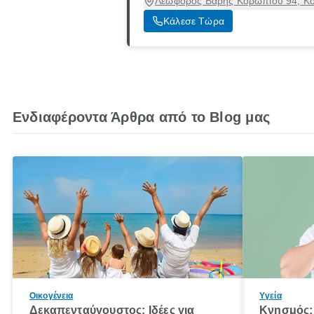
Λεωφόρος Βάρης Κορωπίου 94, Κο
Κάλεσε Τώρα
Ενδιαφέροντα Άρθρα από το Blog μας
Οικογένεια
Υγεία
Δεκαπενταύγουστος: Ιδέες για
Κνησμός: 