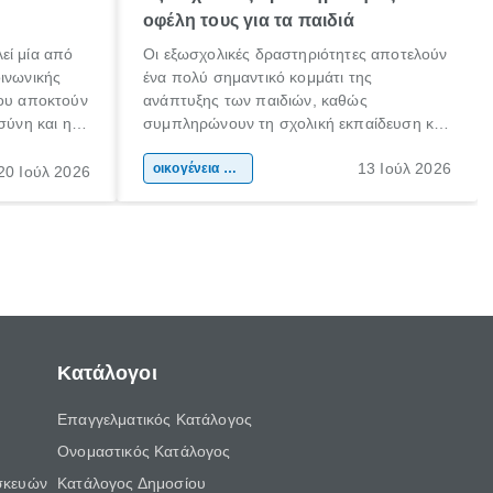
οφέλη τους για τα παιδιά
εί μία από
Οι εξωσχολικές δραστηριότητες αποτελούν
οινωνικής
ένα πολύ σημαντικό κομμάτι της
που αποκτούν
ανάπτυξης των παιδιών, καθώς
σύνη και η
συμπληρώνουν τη σχολική εκπαίδευση και
ιδιαίτερα
συμβάλλουν ουσιαστικά στη διαμόρφωση
13 Ιούλ 2026
κάθε
της προσωπικότητας, της κοινωνικότητας
οικογένεια & παιδί
20 Ιούλ 2026
ται από
και των δεξιοτήτων τους. Δεν είναι απλώς
ώσεις.
ένας τρόπος για να περνάει το παιδί τον
ελεύθερο χρόνο του.
Κατάλογοι
Επαγγελματικός Κατάλογος
Ονομαστικός Κατάλογος
σκευών
Κατάλογος Δημοσίου