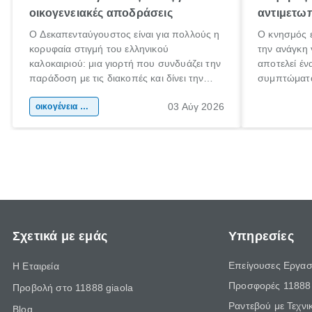
οικογενειακές αποδράσεις
αντιμετωπ
Ο Δεκαπενταύγουστος είναι για πολλούς η
Ο κνησμός ε
κορυφαία στιγμή του ελληνικού
την ανάγκη 
καλοκαιριού: μια γιορτή που συνδυάζει την
αποτελεί έν
παράδοση με τις διακοπές και δίνει την
συμπτώματα
αφορμή για ταξίδια σε κάθε γωνιά της
άνθρωποι κά
03 Αύγ 2026
χώρας. Είτε πρόκειται για λίγες μέρες
οικογένεια & παιδί
πληροφορίες
ξεγνοιασιάς είτε για μια σύντομη εξόρμηση.
καθώς μπορε
επιμένει γι
Σχετικά με εμάς
Υπηρεσίες
Επείγουσες Εργασ
Η Εταιρεία
Προσφορές 11888 
Προβολή στο 11888 giaola
Ραντεβού με Τεχνι
Blog