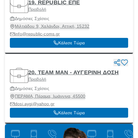
19. REPUBLIC ΕΠΕ
Προβολή
Δημόσιες Σχέσεις
Μιλτιάδου 9, Χαλάνδρι, Αττική, 15232
info@republic-coms.gr
Κάλεσε Τώρα
20. TEAM MAN - ΑΥΓΕΡΙΝΗ ΔΟΣΗ
Προβολή
Δημόσιες Σχέσεις
ΠΕΡΑΜΑ, Πέραμα, Ιωάννινα, 45500
dosi.aygi@yahoo.gr
Κάλεσε Τώρα