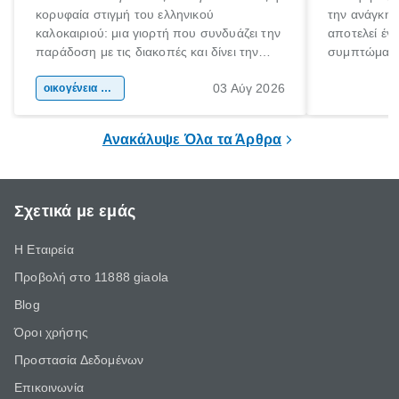
κορυφαία στιγμή του ελληνικού
την ανάγκη 
καλοκαιριού: μια γιορτή που συνδυάζει την
αποτελεί έν
παράδοση με τις διακοπές και δίνει την
συμπτώματα
αφορμή για ταξίδια σε κάθε γωνιά της
άνθρωποι κά
03 Αύγ 2026
χώρας. Είτε πρόκειται για λίγες μέρες
οικογένεια & παιδί
πληροφορίες 
ξεγνοιασιάς είτε για μια σύντομη εξόρμηση.
καθώς μπορε
επιμένει για
Ανακάλυψε Όλα τα Άρθρα
Σχετικά με εμάς
Η Εταιρεία
Προβολή στο 11888 giaola
Blog
Όροι χρήσης
Προστασία Δεδομένων
Επικοινωνία