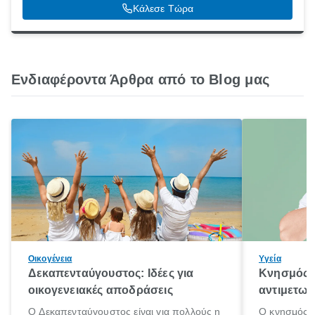
Κάλεσε Τώρα
Ενδιαφέροντα Άρθρα από το Blog μας
Οικογένεια
Υγεία
Δεκαπενταύγουστος: Ιδέες για
Κνησμός: 
οικογενειακές αποδράσεις
αντιμετωπ
Ο Δεκαπενταύγουστος είναι για πολλούς η
Ο κνησμός ε