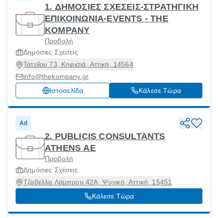
1. ΔΗΜΟΣΙΕΣ ΣΧΕΣΕΙΣ-ΣΤΡΑΤΗΓΙΚΗ
ΕΠΙΚΟΙΝΩΝΙΑ-EVENTS - THE
KOMPANY
Προβολή
Δημόσιες Σχέσεις
Τατοΐου 73, Κηφισιά, Αττική, 14564
info@thekompany.gr
Ιστοσελίδα
Κάλεσε Τώρα
Ad
2. PUBLICIS CONSULTANTS
ATHENS ΑΕ
Προβολή
Δημόσιες Σχέσεις
Τζαβέλλα Λάμπρου 42Α, Ψυχικό, Αττική, 15451
Κάλεσε Τώρα