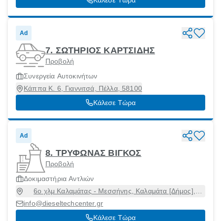
Ad
7. ΣΩΤΗΡΙΟΣ ΚΑΡΤΣΙΔΗΣ
Προβολή
Συνεργεία Αυτοκινήτων
Κάππα Κ. 6, Γιαννιτσά, Πέλλα, 58100
Κάλεσε Τώρα
Ad
8. ΤΡΥΦΩΝΑΣ ΒΙΓΚΟΣ
Προβολή
Δοκιμαστήρια Αντλιών
6ο χλμ Καλαμάτας - Μεσσήνης, Καλαμάτα [Δήμος],
Μεσσηνία, 24100
info@dieseltechcenter.gr
Κάλεσε Τώρα