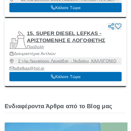
Λάρισα [Δήμος], Λάρισα, 41335
Κάλεσε Τώρα
15. SUPER DIESEL LEFKAS -
ΑΡΙΣΤΟΜΕΝΗΣ Ε ΛΟΓΟΘΕΤΗΣ
Προβολή
Δοκιμαστήρια Αντλιών
2 χλμ Λεωφόρου Λευκάδας - Νυδρίου, ΚΑΛΛΙΓΟΝΙΟ,
Λευκάδα [Δήμος], Λευκάδα, 31100
sdlefkas@hol.gr
Κάλεσε Τώρα
Ενδιαφέροντα Άρθρα από το Blog μας