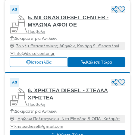
Ad
5. MILONAS DIESEL CENTER -
ΜΥΛΩΝΑ ΑΦΟΙ ΟΕ
Προβολή
Δοκιμαστήρια Αντλιών
7ο χλμ Θεσσαλονίκης Αθηνών, Κανάρη 9, Θεσσαλονίκη
[Δήμος], Θεσσαλονίκη, 54628
info@dieselcenter.gr
Ιστοσελίδα
Κάλεσε Τώρα
Ad
6. ΧΡΗΣΤΕΑ DIESEL - ΣΤΕΛΛΑ
ΧΡΗΣΤΕΑ
Προβολή
Δοκιμαστήρια Αντλιών
Ηρώων Πολυτεχνείου, Νέα Είσοδος ΒΙΟΠΑ, Καλαμάτα
[Δήμος], Μεσσηνία, 24100
xristeadiesel@gmail.com
Κάλεσε Τώρα