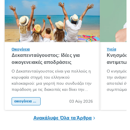
Οικογένεια
Υγεία
Δεκαπενταύγουστος: Ιδέες για
Κνησμός: 
οικογενειακές αποδράσεις
αντιμετωπ
Ο Δεκαπενταύγουστος είναι για πολλούς η
Ο κνησμός ε
κορυφαία στιγμή του ελληνικού
την ανάγκη 
καλοκαιριού: μια γιορτή που συνδυάζει την
αποτελεί έν
παράδοση με τις διακοπές και δίνει την
συμπτώματα
αφορμή για ταξίδια σε κάθε γωνιά της
άνθρωποι κά
03 Αύγ 2026
χώρας. Είτε πρόκειται για λίγες μέρες
οικογένεια & παιδί
πληροφορίες 
ξεγνοιασιάς είτε για μια σύντομη εξόρμηση.
καθώς μπορε
επιμένει για
Ανακάλυψε Όλα τα Άρθρα