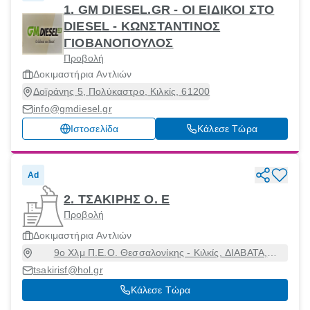
1. GM DIESEL.GR - ΟΙ ΕΙΔΙΚΟΙ ΣΤΟ
DIESEL - ΚΩΝΣΤΑΝΤΙΝΟΣ
ΓΙΟΒΑΝΟΠΟΥΛΟΣ
Προβολή
Δοκιμαστήρια Αντλιών
Δοϊράνης 5, Πολύκαστρο, Κιλκίς, 61200
info@gmdiesel.gr
Ιστοσελίδα
Κάλεσε Τώρα
Ad
2. ΤΣΑΚΙΡΗΣ Ο. Ε
Προβολή
Δοκιμαστήρια Αντλιών
9ο Χλμ Π.Ε.Ο. Θεσσαλονίκης - Κιλκίς, ΔΙΑΒΑΤΑ,
Εχεδώρου, Θεσσαλονίκη, 57008
tsakirisf@hol.gr
Κάλεσε Τώρα