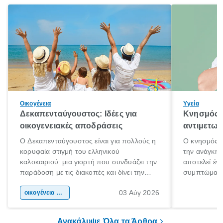
Οικογένεια
Υγεία
Δεκαπενταύγουστος: Ιδέες για
Κνησμός: 
οικογενειακές αποδράσεις
αντιμετωπ
Ο Δεκαπενταύγουστος είναι για πολλούς η
Ο κνησμός ε
κορυφαία στιγμή του ελληνικού
την ανάγκη 
καλοκαιριού: μια γιορτή που συνδυάζει την
αποτελεί έν
παράδοση με τις διακοπές και δίνει την
συμπτώματα
αφορμή για ταξίδια σε κάθε γωνιά της
άνθρωποι κά
03 Αύγ 2026
χώρας. Είτε πρόκειται για λίγες μέρες
οικογένεια & παιδί
πληροφορίες 
ξεγνοιασιάς είτε για μια σύντομη εξόρμηση.
καθώς μπορε
επιμένει για
Ανακάλυψε Όλα τα Άρθρα