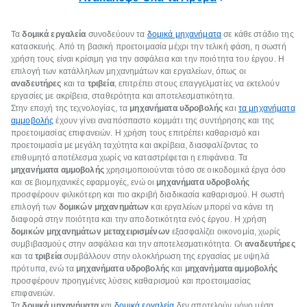
Τα
δομικά εργαλεία
συνοδεύουν τα
δομικά μηχανήματα
σε κάθε στάδιο της
κατασκευής. Από τη βασική προετοιμασία μέχρι την τελική φάση, η σωστή
χρήση τους είναι κρίσιμη για την ασφάλεια και την ποιότητα του έργου. Η
επιλογή των κατάλληλων μηχανημάτων και εργαλείων, όπως οι
αναδευτήρες
και τα
τριβεία
, επιτρέπει στους επαγγελματίες να εκτελούν
εργασίες με ακρίβεια, σταθερότητα και αποτελεσματικότητα.
Στην εποχή της τεχνολογίας, τα
μηχανήματα υδροβολής
και
τα μηχανήματα
αμμοβολής
έχουν γίνει αναπόσπαστο κομμάτι της συντήρησης και της
προετοιμασίας επιφανειών. Η χρήση τους επιτρέπει καθαρισμό και
προετοιμασία με μεγάλη ταχύτητα και ακρίβεια, διασφαλίζοντας το
επιθυμητό αποτέλεσμα χωρίς να καταστρέφεται η επιφάνεια. Τα
μηχανήματα αμμοβολής
χρησιμοποιούνται τόσο σε οικοδομικά έργα όσο
και σε βιομηχανικές εφαρμογές, ενώ οι
μηχανήματα υδροβολής
προσφέρουν φιλικότερη και πιο ακριβή διαδικασία καθαρισμού. Η σωστή
επιλογή των
δομικών μηχανημάτων
και εργαλείων μπορεί να κάνει τη
διαφορά στην ποιότητα και την αποδοτικότητα ενός έργου. Η χρήση
δομικών μηχανημάτων μεταχειρισμένων
εξασφαλίζει οικονομία, χωρίς
συμβιβασμούς στην ασφάλεια και την αποτελεσματικότητα. Οι
αναδευτήρες
και τα
τριβεία
συμβάλλουν στην ολοκλήρωση της εργασίας με υψηλά
πρότυπα, ενώ τα
μηχανήματα υδροβολής
και
μηχανήματα αμμοβολής
προσφέρουν προηγμένες λύσεις καθαρισμού και προετοιμασίας
επιφανειών.
Τα
δομικά μηχανήματα
και
δομικά εργαλεία
δεν αποτελούν μόνο μέσα