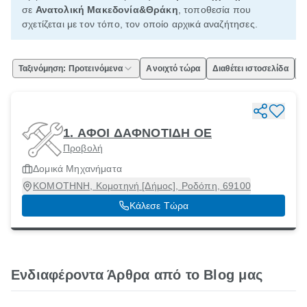
σε
Ανατολική Μακεδονία&Θράκη
, τοποθεσία που
σχετίζεται με τον τόπο, τον οποίο αρχικά αναζήτησες.
Ταξινόμηση: Προτεινόμενα
Ανοιχτό τώρα
Διαθέτει ιστοσελίδα
Ε
1. ΑΦΟΙ ΔΑΦΝΟΤΙΔΗ ΟΕ
Προβολή
Δομικά Μηχανήματα
ΚΟΜΟΤΗΝΗ, Κομοτηνή [Δήμος], Ροδόπη, 69100
Κάλεσε Τώρα
Ενδιαφέροντα Άρθρα από το Blog μας