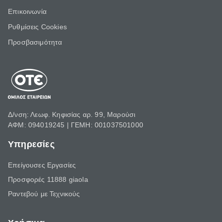
Επικοινωνία
Ρυθμίσεις Cookies
Προσβασιμότητα
Δ/νση: Λεωφ. Κηφισίας αρ. 99, Μαρούσι
ΑΦΜ: 094019245 | ΓΕΜΗ: 001037501000
Υπηρεσίες
Επείγουσες Εργασίες
Προσφορές 11888 giaola
Ραντεβού με Τεχνικούς