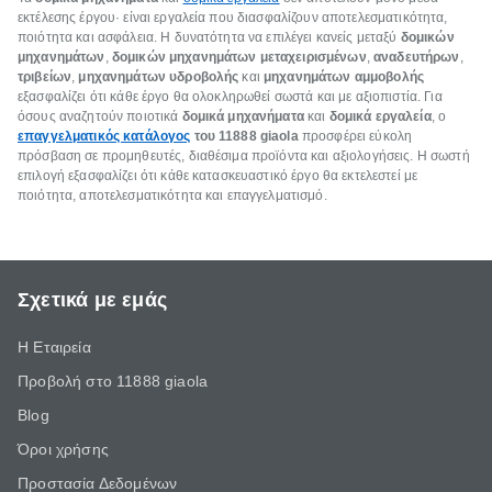
εκτέλεσης έργου· είναι εργαλεία που διασφαλίζουν αποτελεσματικότητα,
ποιότητα και ασφάλεια. Η δυνατότητα να επιλέγει κανείς μεταξύ
δομικών
μηχανημάτων
,
δομικών μηχανημάτων μεταχειρισμένων
,
αναδευτήρων
,
τριβείων
,
μηχανημάτων υδροβολής
και
μηχανημάτων αμμοβολής
εξασφαλίζει ότι κάθε έργο θα ολοκληρωθεί σωστά και με αξιοπιστία. Για
όσους αναζητούν ποιοτικά
δομικά μηχανήματα
και
δομικά εργαλεία
, ο
επαγγελματικός κατάλογος
του 11888 giaola
προσφέρει εύκολη
πρόσβαση σε προμηθευτές, διαθέσιμα προϊόντα και αξιολογήσεις. Η σωστή
επιλογή εξασφαλίζει ότι κάθε κατασκευαστικό έργο θα εκτελεστεί με
ποιότητα, αποτελεσματικότητα και επαγγελματισμό.
Σχετικά με εμάς
Η Εταιρεία
Προβολή στο 11888 giaola
Blog
Όροι χρήσης
Προστασία Δεδομένων