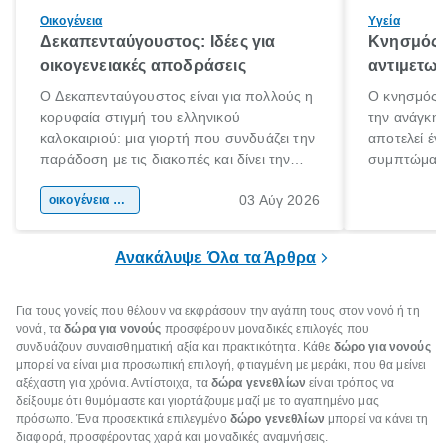
Οικογένεια
Υγεία
Δεκαπενταύγουστος: Ιδέες για
Κνησμός: 
οικογενειακές αποδράσεις
αντιμετωπ
Ο Δεκαπενταύγουστος είναι για πολλούς η
Ο κνησμός ε
κορυφαία στιγμή του ελληνικού
την ανάγκη 
καλοκαιριού: μια γιορτή που συνδυάζει την
αποτελεί έν
παράδοση με τις διακοπές και δίνει την
συμπτώματα
αφορμή για ταξίδια σε κάθε γωνιά της
άνθρωποι κά
03 Αύγ 2026
χώρας. Είτε πρόκειται για λίγες μέρες
οικογένεια & παιδί
πληροφορίες 
ξεγνοιασιάς είτε για μια σύντομη εξόρμηση.
καθώς μπορε
επιμένει για
Ανακάλυψε Όλα τα Άρθρα
Για τους γονείς που θέλουν να εκφράσουν την αγάπη τους στον νονό ή τη
νονά, τα
δώρα για νονούς
προσφέρουν μοναδικές επιλογές που
συνδυάζουν συναισθηματική αξία και πρακτικότητα. Κάθε
δώρο για νονούς
μπορεί να είναι μια προσωπική επιλογή, φτιαγμένη με μεράκι, που θα μείνει
αξέχαστη για χρόνια. Αντίστοιχα, τα
δώρα γενεθλίων
είναι τρόπος να
δείξουμε ότι θυμόμαστε και γιορτάζουμε μαζί με το αγαπημένο μας
πρόσωπο. Ένα προσεκτικά επιλεγμένο
δώρο γενεθλίων
μπορεί να κάνει τη
διαφορά, προσφέροντας χαρά και μοναδικές αναμνήσεις.