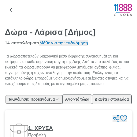
Δώρα - Λάρισα [Δήμος]
14 αποτελέσματα
Μάθε για την ταξινόμηση
Τα
δώρα
αποτελούν διαχρονικό μέσο έκφρασης συναισθημάτων και
εκτίμησης σε κάθε σημαντική στιγμή της ζωής. Από τα πιο απλά έως τα πιο
εκλεκτά, τα
δώρα
μπορούν να μεταφέρουν μηνύματα αγάπης, φιλίας,
ευγνωμοσύνης ή ευχών, ανάλογα με την περίσταση. Επιλέγοντας το
κατάλληλο
δώρο
, μπορούμε να δημιουργήσουμε αξέχαστες στιγμές και να
ενισχύσουμε τους δεσμούς με τα αγαπημένα μας πρόσωπα.
Ταξινόμηση: Προτεινόμενα
Ανοιχτό τώρα
Διαθέτει ιστοσελίδα
Ε
1. ΧΡΥΣΑ
Προβολή