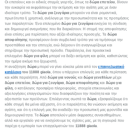
Οι επετείους και οι ειδικές στιγμές γιορτής, όπως τα
δώρα επετείου
, δίνουν
την ευκαιρία να εκφράσουμε την εκτίμηση και την αγάπη μας με έναν
ιδιαίτερο τρόπο. Τα
δώρα για ζευγάρια
μπορούν να είναι ρομαντικά,
πρωτότυπα ή χρηστικά, ανάλογα με την προσωπικότητα και τις προτιμήσεις
των παραληπτών. Ένα επιλεγμένο
δώρο για ζευγάρια
ενισχύει τη σύνδεση
και δημιουργεί αναμνήσεις που θα διαρκέσουν. Η στιγμή της αποφοίτησης
είναι επίσης μια περίσταση που αξίζει ιδιαίτερης προσοχής. Τα
δώρα
αποφοίτησης
προσφέρουν έναν συμβολικό τρόπο για να τιμήσουμε την
προσπάθεια και την επιτυχία, ενώ δείχνουν ότι αναγνωρίζουμε και
στηρίζουμε την προσωπική πρόοδο. Παράλληλα, ένα προσεκτικά
επιλεγμένο
δώρο για φίλη
μπορεί να δείξει εκτίμηση και φιλία, καθιστώντας
την ημέρα ακόμα πιο ξεχωριστή.
Η αναζήτηση
δώρα
μπορεί να γίνει εύκολα μέσα από τον
επαγγελματικό
κατάλογο
του 11888 giaola
, όπου υπάρχουν επιλογές για κάθε περίσταση
και κάθε παραλήπτη. Από
δώρα για νονούς
και
δώρα γενεθλίων
μέχρι
δώρα επετείου
,
δώρα για ζευγάρια
,
δώρα αποφοίτησης
και
δώρο για
φίλη
, ο κατάλογος προσφέρει πληροφορίες, στοιχεία επικοινωνίας και
αξιολογήσεις επαγγελματιών που διασφαλίζουν την ποιότητα και την
αξιοπιστία των προϊόντων. Επιλέγοντας σωστά τα
δώρα
, εξασφαλίζουμε ότι
κάθε στιγμή θα μείνει αξέχαστη, ότι οι παραλήπτες θα νιώσουν εκτίμηση και
αγάπη, και ότι η επιλογή μας θα αναδείξει την προσωπική μας φροντίδα και
δημιουργικότητα. Τα
δώρα
αποτελούν μέσο έκφρασης συναισθημάτων,
αλλά και εργαλείο για να ενισχύσουμε τις σχέσεις μας, με τη σιγουριά που
παρέχει η εμπειρία των επαγγελματιών του
11888 giaola
.