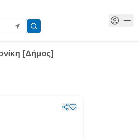
Κουμ
ονίκη [Δήμος]