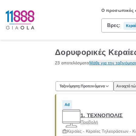
Ο προσωπικός σ
Βρες:
Κεραί
Κεραί
Δορυφορικές Κεραίε
23 αποτελέσματα
Μάθε για την ταξινόμησ
Ταξινόμηση:
Προτεινόμενα
Ανοιχτό τ
Ad
1. ΤΕΧΝΟΠΟΛΙΣ
Προβολή
Κεραίες - Κεραίες Τηλεοράσεων - Κ