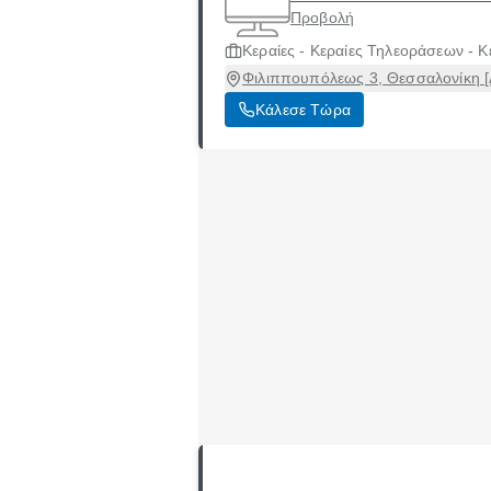
Προβολή
Κεραίες - Κεραίες Τηλεοράσεων - Κ
Φιλιππουπόλεως 3, Θεσσαλονίκη [
Κάλεσε Τώρα