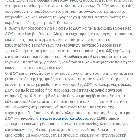
ταλαιπωρία, ενώ η
ρύθμιση οφειλών εφορία
προσφέρει ευέλικτες επιλογές
για την τακτοποίηση των οικονομικών υποχρεώσεων. Οι ΔΟΥ και οι εφορίες
συνδυάζουν την παραδοσιακή υποστήριξη με σύγχρονες ηλεκτρονικές
υπηρεσίες, διευκολύνοντας τον φορολογούμενο και εξασφαλίζοντας την
ακρίβεια στη διαχείριση των δεδομένων.
Η σωστή πληροφόρηση για τις
οφειλές ΔΟΥ
και τις
βεβαιωμένες οφειλές
ΔΟΥ
μπορεί να βοηθήσει πολίτες και επιχειρήσεις να προγραμματίσουν τις
οικονομικές τους υποχρεώσεις και να αποφύγουν πρόστιμα ή
καθυστερήσεις. Η χρήση των
ηλεκτρονικών ραντεβού εφορία
και η
προσέλευση στις υπηρεσίες με σωστή προετοιμασία εξασφαλίζει γρήγορη
και αποτελεσματική εξυπηρέτηση. Η
ρύθμιση οφειλών εφορία
αποτελεί
εργαλείο υποστήριξης για όσους χρειάζονται ευκολία στην τακτοποίηση των
οικονομικών τους υποχρεώσεων.
Οι
ΔΟΥ
και οι
εφορίες
δεν αποτελούν μόνο σημεία εξυπηρέτησης· είναι και
μέσα διασφάλισης της ορθής λειτουργίας της φορολογικής διοίκησης. Η
δυνατότητα να ενημερωθεί κανείς για
οφειλές ΔΟΥ
,
βεβαιωμένες οφειλές
ΔΟΥ
,
οφειλές εφορίας
ή να προγραμματίσει
ηλεκτρονικό ραντεβού
εφορία
εξασφαλίζει ότι η διαδικασία θα γίνει με ακρίβεια και αξιοπιστία. Η
ρύθμιση οφειλών εφορία
προσφέρει πρακτικές λύσεις για κάθε ανάγκη,
συμβάλλοντας στην οικονομική σταθερότητα του πολίτη και της
επιχείρησης. Για όσους αναζητούν πληροφορίες ή υποστήριξη σχετικά με
ΔΟΥ
και
εφορίες
, ο
επαγγελματικός κατάλογος
του 11888 giaola
προσφέρει εύκολη πρόσβαση σε στοιχεία επικοινωνίας, ώρες λειτουργίας
και αξιολογήσεις. Η σωστή επιλογή υπηρεσιών εξασφαλίζει ότι οι
διαδικασίες θα ολοκληρωθούν με σιγουριά, ακρίβεια και επαγγελματική