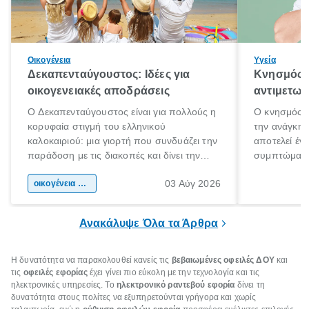
Οικογένεια
Υγεία
Δεκαπενταύγουστος: Ιδέες για
Κνησμός: 
οικογενειακές αποδράσεις
αντιμετωπ
Ο Δεκαπενταύγουστος είναι για πολλούς η
Ο κνησμός ε
κορυφαία στιγμή του ελληνικού
την ανάγκη 
καλοκαιριού: μια γιορτή που συνδυάζει την
αποτελεί έν
παράδοση με τις διακοπές και δίνει την
συμπτώματα
αφορμή για ταξίδια σε κάθε γωνιά της
άνθρωποι κά
03 Αύγ 2026
χώρας. Είτε πρόκειται για λίγες μέρες
οικογένεια & παιδί
πληροφορίες 
ξεγνοιασιάς είτε για μια σύντομη εξόρμηση.
καθώς μπορε
επιμένει για
Ανακάλυψε Όλα τα Άρθρα
Η δυνατότητα να παρακολουθεί κανείς τις
βεβαιωμένες οφειλές ΔΟΥ
και
τις
οφειλές εφορίας
έχει γίνει πιο εύκολη με την τεχνολογία και τις
ηλεκτρονικές υπηρεσίες. Το
ηλεκτρονικό ραντεβού εφορία
δίνει τη
δυνατότητα στους πολίτες να εξυπηρετούνται γρήγορα και χωρίς