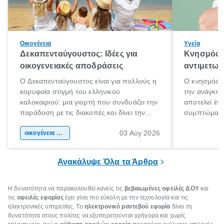
Οικογένεια
Υγεία
Δεκαπενταύγουστος: Ιδέες για
Κνησμός: 
οικογενειακές αποδράσεις
αντιμετωπ
Ο Δεκαπενταύγουστος είναι για πολλούς η
Ο κνησμός ε
κορυφαία στιγμή του ελληνικού
την ανάγκη 
καλοκαιριού: μια γιορτή που συνδυάζει την
αποτελεί έν
παράδοση με τις διακοπές και δίνει την
συμπτώματα
αφορμή για ταξίδια σε κάθε γωνιά της
άνθρωποι κά
03 Αύγ 2026
χώρας. Είτε πρόκειται για λίγες μέρες
οικογένεια & παιδί
πληροφορίες 
ξεγνοιασιάς είτε για μια σύντομη εξόρμηση.
καθώς μπορε
επιμένει για
Ανακάλυψε Όλα τα Άρθρα
Η δυνατότητα να παρακολουθεί κανείς τις
βεβαιωμένες οφειλές ΔΟΥ
και
τις
οφειλές εφορίας
έχει γίνει πιο εύκολη με την τεχνολογία και τις
ηλεκτρονικές υπηρεσίες. Το
ηλεκτρονικό ραντεβού εφορία
δίνει τη
δυνατότητα στους πολίτες να εξυπηρετούνται γρήγορα και χωρίς