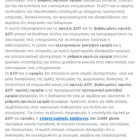
ταλαιπωρία, ενώ η
ρύθμιση οφειλών εφορία
προσφέρει ευέλικτες επιλογές
για την τακτοποίηση των οικονομικών υποχρεώσεων. Οι ΔΟΥ και οι εφορίες
συνδυάζουν την παραδοσιακή υποστήριξη με σύγχρονες ηλεκτρονικές
υπηρεσίες, διευκολύνοντας τον φορολογούμενο και εξασφαλίζοντας την
ακρίβεια στη διαχείριση των δεδομένων.
Η σωστή πληροφόρηση για τις
οφειλές ΔΟΥ
και τις
βεβαιωμένες οφειλές
ΔΟΥ
μπορεί να βοηθήσει πολίτες και επιχειρήσεις να προγραμματίσουν τις
οικονομικές τους υποχρεώσεις και να αποφύγουν πρόστιμα ή
καθυστερήσεις. Η χρήση των
ηλεκτρονικών ραντεβού εφορία
και η
προσέλευση στις υπηρεσίες με σωστή προετοιμασία εξασφαλίζει γρήγορη
και αποτελεσματική εξυπηρέτηση. Η
ρύθμιση οφειλών εφορία
αποτελεί
εργαλείο υποστήριξης για όσους χρειάζονται ευκολία στην τακτοποίηση των
οικονομικών τους υποχρεώσεων.
Οι
ΔΟΥ
και οι
εφορίες
δεν αποτελούν μόνο σημεία εξυπηρέτησης· είναι και
μέσα διασφάλισης της ορθής λειτουργίας της φορολογικής διοίκησης. Η
δυνατότητα να ενημερωθεί κανείς για
οφειλές ΔΟΥ
,
βεβαιωμένες οφειλές
ΔΟΥ
,
οφειλές εφορίας
ή να προγραμματίσει
ηλεκτρονικό ραντεβού
εφορία
εξασφαλίζει ότι η διαδικασία θα γίνει με ακρίβεια και αξιοπιστία. Η
ρύθμιση οφειλών εφορία
προσφέρει πρακτικές λύσεις για κάθε ανάγκη,
συμβάλλοντας στην οικονομική σταθερότητα του πολίτη και της
επιχείρησης. Για όσους αναζητούν πληροφορίες ή υποστήριξη σχετικά με
ΔΟΥ
και
εφορίες
, ο
επαγγελματικός κατάλογος
του 11888 giaola
προσφέρει εύκολη πρόσβαση σε στοιχεία επικοινωνίας, ώρες λειτουργίας
και αξιολογήσεις. Η σωστή επιλογή υπηρεσιών εξασφαλίζει ότι οι
διαδικασίες θα ολοκληρωθούν με σιγουριά, ακρίβεια και επαγγελματική