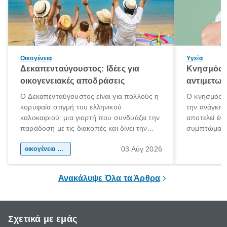
Οικογένεια
Υγεία
Δεκαπενταύγουστος: Ιδέες για
Κνησμός: 
οικογενειακές αποδράσεις
αντιμετωπ
Ο Δεκαπενταύγουστος είναι για πολλούς η
Ο κνησμός ε
κορυφαία στιγμή του ελληνικού
την ανάγκη 
καλοκαιριού: μια γιορτή που συνδυάζει την
αποτελεί έν
παράδοση με τις διακοπές και δίνει την
συμπτώματα
αφορμή για ταξίδια σε κάθε γωνιά της
άνθρωποι κά
03 Αύγ 2026
χώρας. Είτε πρόκειται για λίγες μέρες
οικογένεια & παιδί
πληροφορίες 
ξεγνοιασιάς είτε για μια σύντομη εξόρμηση.
καθώς μπορε
επιμένει για
Ανακάλυψε Όλα τα Άρθρα
Σχετικά με εμάς