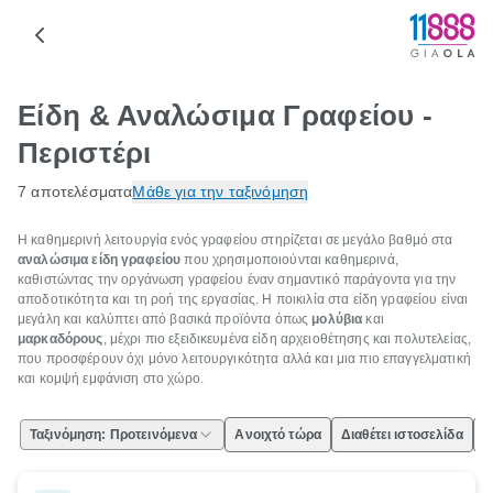
Είδη & Αναλώσιμα Γραφείου -
Περιστέρι
7 αποτελέσματα
Μάθε για την ταξινόμηση
Η καθημερινή λειτουργία ενός γραφείου στηρίζεται σε μεγάλο βαθμό στα
αναλώσιμα είδη γραφείου
που χρησιμοποιούνται καθημερινά,
καθιστώντας την οργάνωση γραφείου έναν σημαντικό παράγοντα για την
αποδοτικότητα και τη ροή της εργασίας. Η ποικιλία στα είδη γραφείου είναι
μεγάλη και καλύπτει από βασικά προϊόντα όπως
μολύβια
και
μαρκαδόρους
, μέχρι πιο εξειδικευμένα είδη αρχειοθέτησης και πολυτελείας,
που προσφέρουν όχι μόνο λειτουργικότητα αλλά και μια πιο επαγγελματική
και κομψή εμφάνιση στο χώρο.
Ταξινόμηση: Προτεινόμενα
Ανοιχτό τώρα
Διαθέτει ιστοσελίδα
Ε