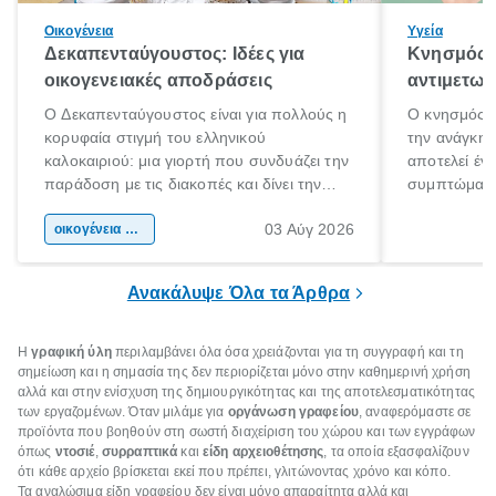
Οικογένεια
Υγεία
Δεκαπενταύγουστος: Ιδέες για
Κνησμός: 
οικογενειακές αποδράσεις
αντιμετωπ
Ο Δεκαπενταύγουστος είναι για πολλούς η
Ο κνησμός ε
κορυφαία στιγμή του ελληνικού
την ανάγκη 
καλοκαιριού: μια γιορτή που συνδυάζει την
αποτελεί έν
παράδοση με τις διακοπές και δίνει την
συμπτώματα
αφορμή για ταξίδια σε κάθε γωνιά της
άνθρωποι κά
03 Αύγ 2026
χώρας. Είτε πρόκειται για λίγες μέρες
οικογένεια & παιδί
πληροφορίες 
ξεγνοιασιάς είτε για μια σύντομη εξόρμηση.
καθώς μπορε
επιμένει για
Ανακάλυψε Όλα τα Άρθρα
Η
γραφική ύλη
περιλαμβάνει όλα όσα χρειάζονται για τη συγγραφή και τη
σημείωση και η σημασία της δεν περιορίζεται μόνο στην καθημερινή χρήση
αλλά και στην ενίσχυση της δημιουργικότητας και της αποτελεσματικότητας
των εργαζομένων. Όταν μιλάμε για
οργάνωση γραφείου
, αναφερόμαστε σε
προϊόντα που βοηθούν στη σωστή διαχείριση του χώρου και των εγγράφων
όπως
ντοσιέ
,
συρραπτικά
και
είδη αρχειοθέτησης
, τα οποία εξασφαλίζουν
ότι κάθε αρχείο βρίσκεται εκεί που πρέπει, γλιτώνοντας χρόνο και κόπο.
Τα αναλώσιμα είδη γραφείου δεν είναι μόνο απαραίτητα αλλά και