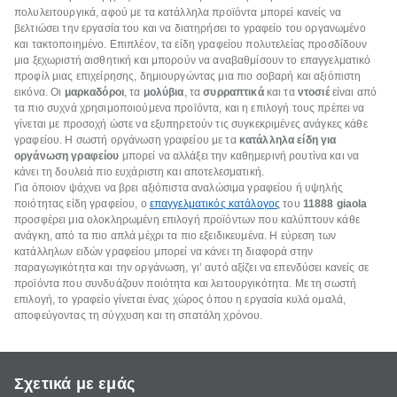
πολυλειτουργικά, αφού με τα κατάλληλα προϊόντα μπορεί κανείς να
βελτιώσει την εργασία του και να διατηρήσει το γραφείο του οργανωμένο
και τακτοποιημένο. Επιπλέον, τα είδη γραφείου πολυτελείας προσδίδουν
μια ξεχωριστή αισθητική και μπορούν να αναβαθμίσουν το επαγγελματικό
προφίλ μιας επιχείρησης, δημιουργώντας μια πιο σοβαρή και αξιόπιστη
εικόνα. Οι
μαρκαδόροι
, τα
μολύβια
, τα
συρραπτικά
και τα
ντοσιέ
είναι από
τα πιο συχνά χρησιμοποιούμενα προϊόντα, και η επιλογή τους πρέπει να
γίνεται με προσοχή ώστε να εξυπηρετούν τις συγκεκριμένες ανάγκες κάθε
γραφείου. Η σωστή οργάνωση γραφείου με τα
κατάλληλα είδη για
οργάνωση γραφείου
μπορεί να αλλάξει την καθημερινή ρουτίνα και να
κάνει τη δουλειά πιο ευχάριστη και αποτελεσματική.
Για όποιον ψάχνει να βρει αξιόπιστα αναλώσιμα γραφείου ή υψηλής
ποιότητας είδη γραφείου, ο
επαγγελματικός κατάλογος
του
11888
giaola
προσφέρει μια ολοκληρωμένη επιλογή προϊόντων που καλύπτουν κάθε
ανάγκη, από τα πιο απλά μέχρι τα πιο εξειδικευμένα. Η εύρεση των
κατάλληλων ειδών γραφείου μπορεί να κάνει τη διαφορά στην
παραγωγικότητα και την οργάνωση, γι’ αυτό αξίζει να επενδύσει κανείς σε
προϊόντα που συνδυάζουν ποιότητα και λειτουργικότητα. Με τη σωστή
επιλογή, το γραφείο γίνεται ένας χώρος όπου η εργασία κυλά ομαλά,
αποφεύγοντας τη σύγχυση και τη σπατάλη χρόνου.
Σχετικά με εμάς