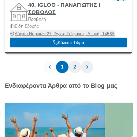
40. IGLOO - ΠΑΝΑΓΙΩΤΗΣ Ι
ΣΟΒΟΛΟΣ
Προβολή
Είδη Εξοχής
Λόφου Νυμφών 27, Άγιος Στέφανος, Αττική, 14565
Κάλεσε Τώρα
1
2
Ενδιαφέροντα Άρθρα από το Blog μας