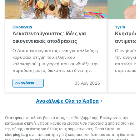
Οικογένεια
Υγεία
Δεκαπενταύγουστος: Ιδέες για
Κνησμός: 
οικογενειακές αποδράσεις
αντιμετωπ
Ο Δεκαπενταύγουστος είναι για πολλούς η
Ο κνησμός ε
κορυφαία στιγμή του ελληνικού
την ανάγκη 
καλοκαιριού: μια γιορτή που συνδυάζει την
αποτελεί έν
παράδοση με τις διακοπές και δίνει την
συμπτώματα
αφορμή για ταξίδια σε κάθε γωνιά της
άνθρωποι κά
03 Αύγ 2026
χώρας. Είτε πρόκειται για λίγες μέρες
οικογένεια & παιδί
πληροφορίες 
ξεγνοιασιάς είτε για μια σύντομη εξόρμηση.
καθώς μπορε
επιμένει για
Ανακάλυψε Όλα τα Άρθρα
Οι
σκηνές
αποτελούν βασικό στοιχείο κάθε εξορμήσης. Επιλέγοντας την
κατάλληλη
σκηνή
, μπορεί κανείς να εξασφαλίσει προστασία από τα στοιχεία
της φύσης και άνεση για όλους τους συμμετέχοντες. Παράλληλα, τα
sleeping bag
είναι απαραίτητα για ξεκούραση και ζεστασιά κατά τη διάρκεια