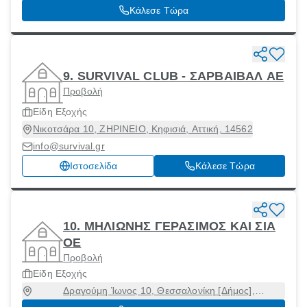
Κάλεσε Τώρα
9. SURVIVAL CLUB - ΣΑΡΒΑΙΒΑΛ ΑΕ
Προβολή
Είδη Εξοχής
Νικοτσάρα 10, ΖΗΡΙΝΕΙΟ, Κηφισιά, Αττική, 14562
info@survival.gr
Ιστοσελίδα
Κάλεσε Τώρα
10. ΜΗΛΙΩΝΗΣ ΓΕΡΑΣΙΜΟΣ ΚΑΙ ΣΙΑ
ΟΕ
Προβολή
Είδη Εξοχής
Δραγούμη Ίωνος 10, Θεσσαλονίκη [Δήμος],
Θεσσαλονίκη, 54624