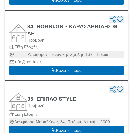
Κάλεσε Τώρα
34. HOBBI.GR - ΚΑΡΑΣΑΒΒΙΔΗΣ Θ.
ΑΕ
Προβολή
Είδη Εξοχής
Λεωφόρος Γεωργικής Σχολής 132, Πυλαία,
Θεσσαλονίκη, 57001
info@hobbi.gr
Κάλεσε Τώρα
35. ΕΠΙΠΛΟ STYLE
Προβολή
Είδη Εξοχής
Λεωφόρος Μαραθώνος 24, Πικέρμι, Αττική, 19009
Κάλεσε Τώρα