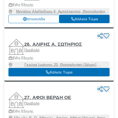
Είδη Εξοχής
Μεγάλου Αλεξάνδρου 4, Αμπελόκηποι, Θεσσαλονίκη,
56123
Ιστοσελίδα
Κάλεσε Τώρα
26. ΑΛΙΡΗΣ Α. ΣΩΤΗΡΙΟΣ
Προβολή
Είδη Εξοχής
Γκούρα Ιωάννου 20, Θεσσαλονίκη [Δήμος],
Θεσσαλονίκη, 54352
Κάλεσε Τώρα
27. ΑΦΟΙ ΒΕΡΔΗ ΟΕ
Προβολή
Είδη Εξοχής
10ο χλμ. E. O. Αθηνών - Λαμίας, Αθήνα [Δήμος], Αττική,