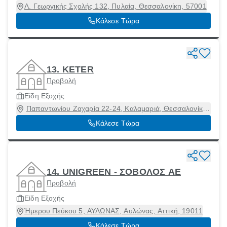
Λ. Γεωργικής Σχολής 132, Πυλαία, Θεσσαλονίκη, 57001
Κάλεσε Τώρα
13. KETER
Προβολή
Είδη Εξοχής
Παπαντωνίου Ζαχαρία 22-24, Καλαμαριά, Θεσσαλονίκη,
55134
Κάλεσε Τώρα
14. UNIGREEN - ΣΟΒΟΛΟΣ ΑΕ
Προβολή
Είδη Εξοχής
Ήμερου Πεύκου 5, ΑΥΛΩΝΑΣ, Αυλώνας, Αττική, 19011
Κάλεσε Τώρα