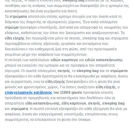
της νύχτας. Η σωστή επιλογή ενός
sleeping bag
ανάλογα με τις καιρικές
συνθήκες και τις ανάγκες των συμμετεχόντων διασφαλίζει ότι η εμπειρία της
κατασκήνωσης θα είναι ευχάριστη και άνετη.
Τα
στρώματα
αποτελούν επίσης κρίσιμο στοιχείο για την άνεση κατά τη
διάρκεια της διαμονής σε εξωτερικούς χώρους. Ένα καλά επιλεγμένο
στρώμα
προσφέρει υποστήριξη, ζεστασιά και απορροφά τις ανωμαλίες του
εδάφους, καθιστώντας τον ύπνο πιο ξεκούραστο και αναζωογονητικό. Τα
είδη εξοχής
δεν περιορίζονται μόνο σε σκηνές, sleeping bag και στρώματα·
περιλαμβάνουν επίσης αξεσουάρ, εργαλεία και αντικείμενα που
διευκολύνουν την καθημερινή ζωή στη φύση, από την προετοιμασία
γευμάτων μέχρι την ασφάλεια των συμμετεχόντων.
Η επιλογή των κατάλληλων
ειδών καμπινγκ
και
ειδών κατασκήνωσης
μπορεί να ενισχύσει την εμπειρία και να προσφέρει την απαραίτητη
σιγουριά. Οι σωστά επιλεγμένες
σκηνές
, τα
sleeping bag
και τα
στρώματα
εξασφαλίζουν ότι κάθε δραστηριότητα θα ολοκληρωθεί με ασφάλεια, άνεση
και ευχαρίστηση, ενώ τα
είδη εξοχής
διασφαλίζουν ότι η φύση θα γίνει
φιλικός και φροντισμένος χώρος. Για όσους αναζητούν
είδη εξοχής
, ο
επαγγελματικός κατάλογος
του 11888 giaola
προσφέρει εύκολη
πρόσβαση σε προμηθευτές και καταστήματα που διαθέτουν όλα τα
απαραίτητα
είδη κατασκήνωσης
,
είδη καμπινγκ
,
σκηνές
,
sleeping bag
και
στρώματα
. Η σωστή επιλογή εξασφαλίζει ότι κάθε εξόρμηση θα γίνει με
ασφάλεια, άνεση και επαγγελματική υποστήριξη, επιτρέποντας στους
συμμετέχοντες να απολαύσουν τη φύση στο έπακρο.