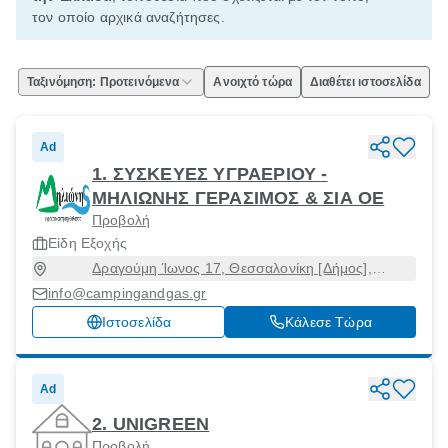
τον οποίο αρχικά αναζήτησες.
Ταξινόμηση: Προτεινόμενα
Ανοιχτό τώρα
Διαθέτει ιστοσελίδα
Ad
1. ΣΥΣΚΕΥΕΣ ΥΓΡΑΕΡΙΟΥ -
ΜΗΛΙΩΝΗΣ ΓΕΡΑΣΙΜΟΣ & ΣΙΑ ΟΕ
Προβολή
Είδη Εξοχής
Δραγούμη Ίωνος 17, Θεσσαλονίκη [Δήμος],
Θεσσαλονίκη, 54624
info@campingandgas.gr
Ιστοσελίδα
Κάλεσε Τώρα
Ad
2. UNIGREEN
Προβολή