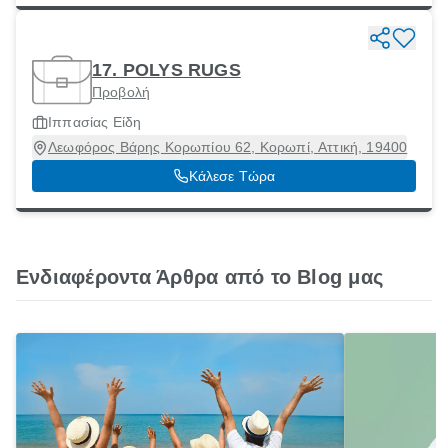
17. POLYS RUGS
Προβολή
Ιππασίας Είδη
Λεωφόρος Βάρης Κορωπίου 62, Κορωπί, Αττική, 19400
Κάλεσε Τώρα
Ενδιαφέροντα Άρθρα από το Blog μας