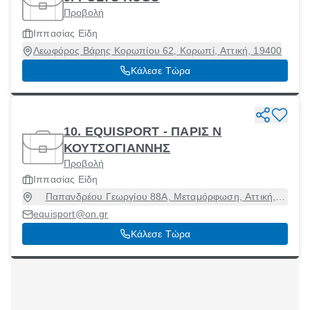
Προβολή
Ιππασίας Είδη
Λεωφόρος Βάρης Κορωπίου 62, Κορωπί, Αττική, 19400
Κάλεσε Τώρα
10. EQUISPORT - ΠΑΡΙΣ Ν
ΚΟΥΤΣΟΓΙΑΝΝΗΣ
Προβολή
Ιππασίας Είδη
Παπανδρέου Γεωργίου 88Α, Μεταμόρφωση, Αττική,
14452
equisport@on.gr
Κάλεσε Τώρα