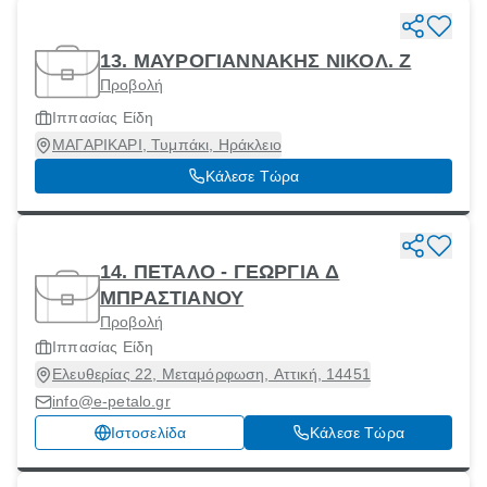
13. ΜΑΥΡΟΓΙΑΝΝΑΚΗΣ ΝΙΚΟΛ. Ζ
Προβολή
Ιππασίας Είδη
ΜΑΓΑΡΙΚΑΡΙ, Τυμπάκι, Ηράκλειο
Κάλεσε Τώρα
14. ΠΕΤΑΛΟ - ΓΕΩΡΓΙΑ Δ
ΜΠΡΑΣΤΙΑΝΟΥ
Προβολή
Ιππασίας Είδη
Ελευθερίας 22, Μεταμόρφωση, Αττική, 14451
info@e-petalo.gr
Ιστοσελίδα
Κάλεσε Τώρα