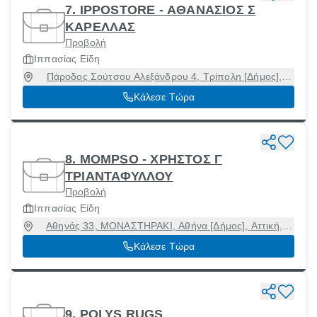
7. IPPΟSTORE - ΑΘΑΝΑΣΙΟΣ Σ
ΚΑΡΕΛΛΑΣ
Προβολή
Ιππασίας Είδη
Πάροδος Σούτσου Αλεξάνδρου 4, Τρίπολη [Δήμος],
Αρκαδία, 22100
Κάλεσε Τώρα
8. MOMPSO - ΧΡΗΣΤΟΣ Γ
ΤΡΙΑΝΤΑΦΥΛΛΟΥ
Προβολή
Ιππασίας Είδη
Αθηνάς 33, ΜΟΝΑΣΤΗΡΑΚΙ, Αθήνα [Δήμος], Αττική,
10551
Κάλεσε Τώρα
9. POLYS RUGS