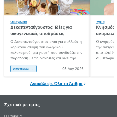
Οικογένεια
Υγεία
Δεκαπενταύγουστος: Ιδέες για
Κνησμός: 
οικογενειακές αποδράσεις
αντιμετωπ
Ο Δεκαπενταύγουστος είναι για πολλούς η
Ο κνησμός ε
κορυφαία στιγμή του ελληνικού
την ανάγκη 
καλοκαιριού: μια γιορτή που συνδυάζει την
αποτελεί έν
παράδοση με τις διακοπές και δίνει την
συμπτώματα
αφορμή για ταξίδια σε κάθε γωνιά της
άνθρωποι κά
03 Αύγ 2026
χώρας. Είτε πρόκειται για λίγες μέρες
οικογένεια & παιδί
πληροφορίες 
ξεγνοιασιάς είτε για μια σύντομη εξόρμηση.
καθώς μπορε
επιμένει για
Ανακάλυψε Όλα τα Άρθρα
Σχετικά με εμάς
Η Εταιρεία