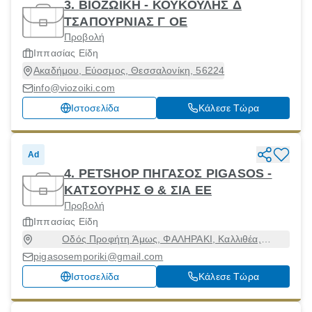
3. ΒΙΟΖΩΙΚΗ - ΚΟΥΚΟΥΛΗΣ Δ
ΤΣΑΠΟΥΡΝΙΑΣ Γ ΟΕ
Προβολή
Ιππασίας Είδη
Ακαδήμου, Εύοσμος, Θεσσαλονίκη, 56224
info@viozoiki.com
Ιστοσελίδα
Κάλεσε Τώρα
Ad
4. PETSHOP ΠΗΓΑΣΟΣ PIGASOS -
ΚΑΤΣΟΥΡΗΣ Θ & ΣΙΑ ΕΕ
Προβολή
Ιππασίας Είδη
Οδός Προφήτη Άμως, ΦΑΛΗΡΑΚΙ, Καλλιθέα,
Δωδεκάνησα, 85100
pigasosemporiki@gmail.com
Ιστοσελίδα
Κάλεσε Τώρα