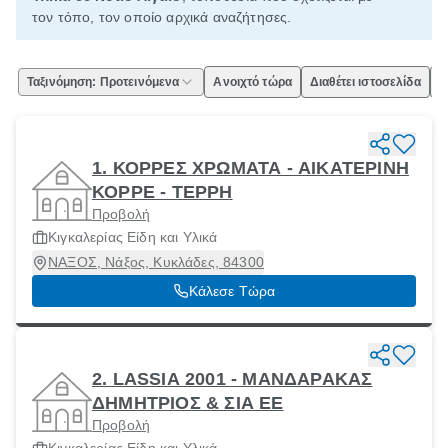
τον τόπο, τον οποίο αρχικά αναζήτησες.
Ταξινόμηση: Προτεινόμενα
Ανοιχτό τώρα
Διαθέτει ιστοσελίδα
Ε
1. ΚΟΡΡΕΣ ΧΡΩΜΑΤΑ - ΑΙΚΑΤΕΡΙΝΗ
ΚΟΡΡΕ - ΤΕΡΡΗ
Προβολή
Κιγκαλερίας Είδη και Υλικά
ΝΑΞΟΣ, Νάξος, Κυκλάδες, 84300
Κάλεσε Τώρα
2. LASSIA 2001 - ΜΑΝΔΑΡΑΚΑΣ
ΔΗΜΗΤΡΙΟΣ & ΣΙΑ ΕΕ
Προβολή