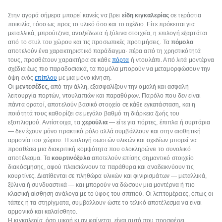
Στην αγορά σήμερα μπορεί κανείς να βρει
είδη κιγκαλερίας
σε τεράστια
ποικιλία, τόσο ως προς το υλικό όσο και το σχέδιο. Είτε πρόκειται για
μεταλλικά, μπρούτζινα, ανοξείδωτα ή ξύλινα στοιχεία, η επιλογή εξαρτάται
από το στυλ του χώρου και τις προσωπικές προτιμήσεις. Τα
πόμολα
αποτελούν ένα χαρακτηριστικό παράδειγμα· πέρα από τη χρηστικότητά
τους, προσθέτουν χαρακτήρα σε κάθε
πόρτα
ή ντουλάπι. Από λιτά μοντέρνα
σχέδια έως πιο παραδοσιακά, τα πομόλα μπορούν να μεταμορφώσουν την
όψη ενός
επίπλου
με μια μόνο κίνηση.
Οι
μεντεσέδες
, από την άλλη, εξασφαλίζουν την ομαλή και ασφαλή
λειτουργία πορτών, ντουλαπιών και παραθύρων. Παρόλο που δεν είναι
πάντα ορατοί, αποτελούν βασικό στοιχείο σε κάθε εγκατάσταση, και η
ποιότητά τους καθορίζει σε μεγάλο βαθμό τη διάρκεια ζωής του
εξοπλισμού. Αντίστοιχα, τα
χερούλια
— είτε για πόρτες, έπιπλα ή συρτάρια
— δεν έχουν μόνο πρακτικό ρόλο αλλά συμβάλλουν και στην αισθητική
αρμονία του χώρου. Η επιλογή σωστών υλικών και σχεδίων μπορεί να
προσθέσει μια διακριτική κομψότητα που ολοκληρώνει το συνολικό
αποτέλεσμα. Τα
κουρτινόξυλα
αποτελούν επίσης σημαντικό στοιχείο
διακόσμησης, αφού πλαισιώνουν τα παράθυρα και αναδεικνύουν τις
κουρτίνες. Διατίθενται σε πληθώρα υλικών και φινιρισμάτων — μεταλλικά,
ξύλινα ή συνδυαστικά — και μπορούν να δώσουν μια μοντέρνα ή πιο
κλασική αίσθηση ανάλογα με το ύφος του σπιτιού. Οι λεπτομέρειες, όπως οι
τάπες ή τα στηρίγματα, συμβάλλουν ώστε το τελικό αποτέλεσμα να είναι
αρμονικό και καλαίσθητο.
Η κιγκαλερία, όσο μικρή κι αν φαίνεται, είναι αυτό που προσφέρει