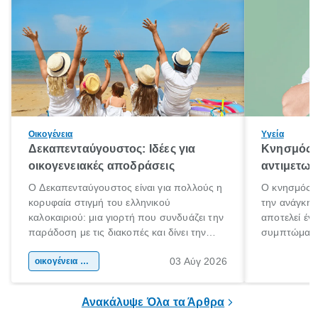
Οικογένεια
Υγεία
Δεκαπενταύγουστος: Ιδέες για
Κνησμός: 
οικογενειακές αποδράσεις
αντιμετωπ
Ο Δεκαπενταύγουστος είναι για πολλούς η
Ο κνησμός ε
κορυφαία στιγμή του ελληνικού
την ανάγκη 
καλοκαιριού: μια γιορτή που συνδυάζει την
αποτελεί έν
παράδοση με τις διακοπές και δίνει την
συμπτώματα
αφορμή για ταξίδια σε κάθε γωνιά της
άνθρωποι κά
03 Αύγ 2026
χώρας. Είτε πρόκειται για λίγες μέρες
οικογένεια & παιδί
πληροφορίες 
ξεγνοιασιάς είτε για μια σύντομη εξόρμηση.
καθώς μπορε
επιμένει για
Ανακάλυψε Όλα τα Άρθρα