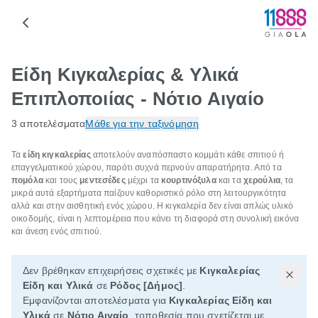
Είδη Κιγκαλερίας & Υλικά
Επιπλοποιίας - Νότιο Αιγαίο
3 αποτελέσματα
Μάθε για την ταξινόμηση
Τα
είδη κιγκαλερίας
αποτελούν αναπόσπαστο κομμάτι κάθε σπιτιού ή
επαγγελματικού χώρου, παρότι συχνά περνούν απαρατήρητα. Από τα
πομόλα
και τους
μεντεσέδες
μέχρι τα
κουρτινόξυλα
και τα
χερούλια
, τα
μικρά αυτά εξαρτήματα παίζουν καθοριστικό ρόλο στη λειτουργικότητα
αλλά και στην αισθητική ενός χώρου. Η κιγκαλερία δεν είναι απλώς υλικό
οικοδομής, είναι η λεπτομέρεια που κάνει τη διαφορά στη συνολική εικόνα
και άνεση ενός σπιτιού.
Δεν βρέθηκαν επιχειρήσεις σχετικές με
Κιγκαλερίας
Είδη και Υλικά
σε
Ρόδος [Δήμος]
.
Εμφανίζονται αποτελέσματα για
Κιγκαλερίας Είδη και
Υλικά
σε
Νότιο Αιγαίο
, τοποθεσία που σχετίζεται με