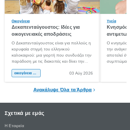
Οικογένεια
Υγεία
Δεκαπενταύγουστος: Ιδέες για
Κνησμός: 
οικογενειακές αποδράσεις
αντιμετωπ
Ο Δεκαπενταύγουστος είναι για πολλούς η
Ο κνησμός ε
κορυφαία στιγμή του ελληνικού
την ανάγκη 
καλοκαιριού: μια γιορτή που συνδυάζει την
αποτελεί έν
παράδοση με τις διακοπές και δίνει την
συμπτώματα
αφορμή για ταξίδια σε κάθε γωνιά της
άνθρωποι κά
03 Αύγ 2026
χώρας. Είτε πρόκειται για λίγες μέρες
οικογένεια & παιδί
πληροφορίες 
ξεγνοιασιάς είτε για μια σύντομη εξόρμηση.
καθώς μπορε
επιμένει για
Ανακάλυψε Όλα τα Άρθρα
Σχετικά με εμάς
Η Εταιρεία