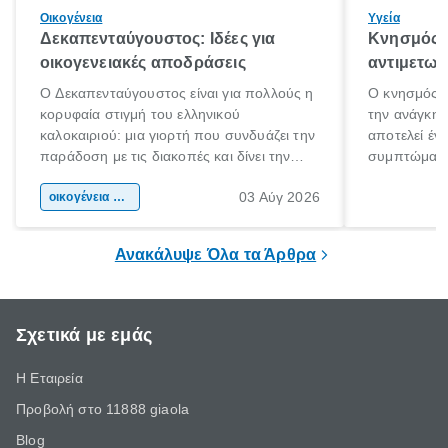
Οικογένεια
Υγεία
Δεκαπενταύγουστος: Ιδέες για
Κνησμός: 
οικογενειακές αποδράσεις
αντιμετωπ
Ο Δεκαπενταύγουστος είναι για πολλούς η
Ο κνησμός ε
κορυφαία στιγμή του ελληνικού
την ανάγκη 
καλοκαιριού: μια γιορτή που συνδυάζει την
αποτελεί έν
παράδοση με τις διακοπές και δίνει την
συμπτώματα
αφορμή για ταξίδια σε κάθε γωνιά της
άνθρωποι κά
03 Αύγ 2026
χώρας. Είτε πρόκειται για λίγες μέρες
οικογένεια & παιδί
πληροφορίες 
ξεγνοιασιάς είτε για μια σύντομη εξόρμηση.
καθώς μπορε
επιμένει για
Ανακάλυψε Όλα τα Άρθρα
Σχετικά με εμάς
Η Εταιρεία
Προβολή στο 11888 giaola
Blog