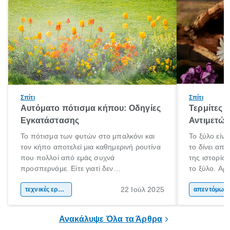
Σπίτι
Σπίτι
Αυτόματο πότισμα κήπου: Οδηγίες
Τερμίτες κ
Εγκατάστασης
Αντιμετώ
Το πότισμα των φυτών στο μπαλκόνι και
Το ξύλο είνα
τον κήπο αποτελεί μια καθημερινή ρουτίνα
το δίνει απ
που πολλοί από εμάς συχνά
της ιστορία
προσπερνάμε. Είτε γιατί δεν
το ξύλο. Αρχ
προλαβαίνουμε, είτε γιατί την ξεχνάμε.
το και αργότ
22 Ιούλ 2025
Αυτό ωστόσο, έχει πολύ αρνητικές
τεχνικές εργασίες
και εργαλεί
απεντόμωσ
επιπτώσεις για τα φυτά μας. Τα οποία
καθημερινότ
χρειάζονται συγκεκριμένη ποσότητα νερού
το ξύλο χρη
Ανακάλυψε Όλα τα Άρθρα
και μάλιστα, είναι καλό να την λαμβάνουν
τα μήκη και