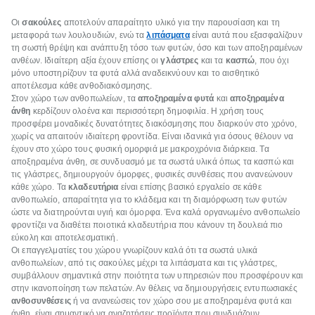
ίδια ώρα κάθε φορά.
Οι
σακούλες
αποτελούν απαραίτητο υλικό για την παρουσίαση και τη
μεταφορά των λουλουδιών, ενώ τα
λιπάσματα
είναι αυτά που εξασφαλίζουν
τη σωστή θρέψη και ανάπτυξη τόσο των φυτών, όσο και των αποξηραμένων
ανθέων. Ιδιαίτερη αξία έχουν επίσης οι
γλάστρες
και τα
κασπώ
, που όχι
μόνο υποστηρίζουν τα φυτά αλλά αναδεικνύουν και το αισθητικό
αποτέλεσμα κάθε ανθοδιακόσμησης.
Στον χώρο των ανθοπωλείων, τα
αποξηραμένα φυτά
και
αποξηραμένα
άνθη
κερδίζουν ολοένα και περισσότερη δημοφιλία. Η χρήση τους
προσφέρει μοναδικές δυνατότητες διακόσμησης που διαρκούν στο χρόνο,
χωρίς να απαιτούν ιδιαίτερη φροντίδα. Είναι ιδανικά για όσους θέλουν να
έχουν στο χώρο τους φυσική ομορφιά με μακροχρόνια διάρκεια. Τα
αποξηραμένα άνθη, σε συνδυασμό με τα σωστά υλικά όπως τα κασπώ και
τις γλάστρες, δημιουργούν όμορφες, φυσικές συνθέσεις που ανανεώνουν
κάθε χώρο. Τα
κλαδευτήρια
είναι επίσης βασικό εργαλείο σε κάθε
ανθοπωλείο, απαραίτητα για το κλάδεμα και τη διαμόρφωση των φυτών
ώστε να διατηρούνται υγιή και όμορφα. Ένα καλά οργανωμένο ανθοπωλείο
φροντίζει να διαθέτει ποιοτικά κλαδευτήρια που κάνουν τη δουλειά πιο
εύκολη και αποτελεσματική.
Οι επαγγελματίες του χώρου γνωρίζουν καλά ότι τα σωστά υλικά
ανθοπωλείων, από τις σακούλες μέχρι τα λιπάσματα και τις γλάστρες,
συμβάλλουν σημαντικά στην ποιότητα των υπηρεσιών που προσφέρουν και
στην ικανοποίηση των πελατών. Αν θέλεις να δημιουργήσεις εντυπωσιακές
ανθοσυνθέσεις
ή να ανανεώσεις τον χώρο σου με αποξηραμένα φυτά και
άνθη, είναι σημαντικό να αναζητήσεις προϊόντα που συνδυάζουν