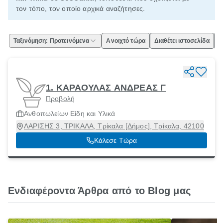
τον τόπο, τον οποίο αρχικά αναζήτησες.
Ταξινόμηση: Προτεινόμενα
Ανοιχτό τώρα
Διαθέτει ιστοσελίδα
Ε
1. ΚΑΡΑΟΥΛΑΣ ΑΝΔΡΕΑΣ Γ
Προβολή
Ανθοπωλείων Είδη και Υλικά
ΛΑΡΙΣΗΣ 3, ΤΡΙΚΑΛΑ, Τρίκαλα [Δήμος], Τρίκαλα, 42100
Κάλεσε Τώρα
Ενδιαφέροντα Άρθρα από το Blog μας