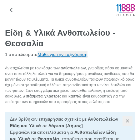
Είδη & Υλικά Ανθοπωλείου -
Θεσσαλία
1 αποτελέσματα
Μάθε για την ταξινόμηση
Αν ασχολείσαι με τον κόσμο των
ανθοπωλείων
, γνωρίζεις πόσο σημαντικά
είναι τα κατάλληλα υλικά για να δημιουργήσεις μοναδικές συνθέσεις που θα
μαγνητίζουν τα βλέμματα. Τα υλικά ανθοπωλείων παίζουν πρωταρχικό ρόλο
όχι μόνο στην αισθητική αλλά και στην ανθεκτικότητα των λουλουδιών και
των φυτών. Στον επαγγελματικό χώρο των ανθοπωλείων, η επιλογή από
σακούλες,
λιπάσματα
,
γλάστρες
και
κασπώ
είναι καθοριστική για την
ποιότητα των υπηρεσιών που προσφέρεις στους πελάτες σου.
Δεν βρέθηκαν επιχειρήσεις σχετικές με
Ανθοπωλείων
Είδη και Υλικά
σε
Λάρισα [Δήμος]
.
Εμφανίζονται αποτελέσματα για
Ανθοπωλείων Είδη
και Υλικά
σε
Θεσσαλία
, τοποθεσία που σχετίζεται με