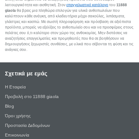
λειτουργικότητα και αισθητική. Στον
επαγγελματικό κατάλογο
του
11888
giaola
θα βρεις μια πληθώρα επιλογών για υλικά ανθοπωλείων που
καλύπτουν κάθε ανάγκη, από κλαδευτήρια μέχρι σακούλες, λιπάσματα,
γλάστρες και κασπώ. Με σωστή πληροφόρηση και πρόσβαση σε αξιόπιστα
προϊόντα, μπορείς να εξελίξεις το ανθοπωλείο σου και να προσφέρεις στους
πελάτες σου ό,τι καλύτερο στον χώρο της ανθοκομίας. Μην διστάσεις να
αναζητήσεις επαγγελματίες και προμηθευτές που θα σε βοηθήσουν να
δημιουργήσεις ξεχωριστές συνθέσεις, με υλικά που σέβονται τη φύση και τις
ανάγκες σου.
Σχετικά με εμάς
Η Εταιρεία
Προβολή στο 11888 giaola
Blog
Όροι χρήσης
Προστασία Δεδομένων
Επικοινωνία