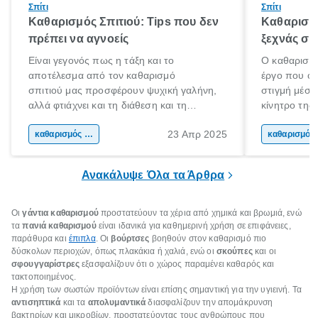
Σπίτι
Σπίτι
Καθαρισμός Σπιτιού: Tips που δεν
Καθαρισμό
πρέπει να αγνοείς
ξεχνάς συ
Είναι γεγονός πως η τάξη και το
Ο καθαρισμό
αποτέλεσμα από τον καθαρισμό
έργο που όλ
σπιτιού μας προσφέρουν ψυχική γαλήνη,
στιγμή μέσα
αλλά φτιάχνει και τη διάθεση και τη
κίνητρο της
ψυχολογία μας. Τι καλύτερο από το να
οργάνωσης το
23 Απρ 2025
γυρνάς σε ένα όμορφο, καθαρό
καθαρισμός σπιτιού
πιο φιλόξενο
κα
και τακτοποιημένο σπίτι στο τέλος της
χαλαρώνεις 
ημέρας για να χαλαρώσεις;
Ανακάλυψε Όλα τα Άρθρα
Οι
γάντια καθαρισμού
προστατεύουν τα χέρια από χημικά και βρωμιά, ενώ
τα
πανιά καθαρισμού
είναι ιδανικά για καθημερινή χρήση σε επιφάνειες,
παράθυρα και
έπιπλα
. Οι
βούρτσες
βοηθούν στον καθαρισμό πιο
δύσκολων περιοχών, όπως πλακάκια ή χαλιά, ενώ οι
σκούπες
και οι
σφουγγαρίστρες
εξασφαλίζουν ότι ο χώρος παραμένει καθαρός και
τακτοποιημένος.
Η χρήση των σωστών προϊόντων είναι επίσης σημαντική για την υγιεινή. Τα
αντισηπτικά
και τα
απολυμαντικά
διασφαλίζουν την απομάκρυνση
βακτηρίων και μικροβίων, προστατεύοντας τους ανθρώπους που