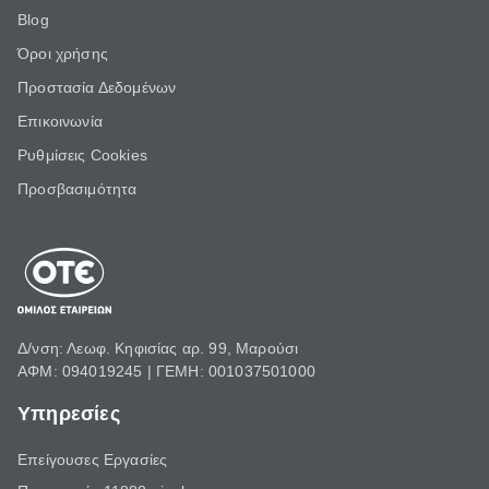
Blog
Όροι χρήσης
Προστασία Δεδομένων
Επικοινωνία
Ρυθμίσεις Cookies
Προσβασιμότητα
Δ/νση: Λεωφ. Κηφισίας αρ. 99, Μαρούσι
ΑΦΜ: 094019245 | ΓΕΜΗ: 001037501000
Υπηρεσίες
Επείγουσες Εργασίες