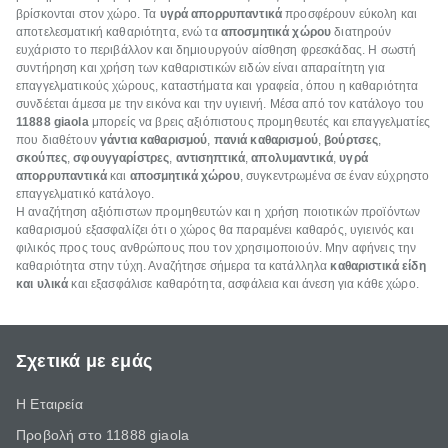
βρίσκονται στον χώρο. Τα
υγρά απορρυπαντικά
προσφέρουν εύκολη και
αποτελεσματική καθαριότητα, ενώ τα
αποσμητικά χώρου
διατηρούν
ευχάριστο το περιβάλλον και δημιουργούν αίσθηση φρεσκάδας. Η σωστή
συντήρηση και χρήση των καθαριστικών ειδών είναι απαραίτητη για
επαγγελματικούς χώρους, καταστήματα και γραφεία, όπου η καθαριότητα
συνδέεται άμεσα με την εικόνα και την υγιεινή. Μέσα από τον κατάλογο του
11888 giaola
μπορείς να βρεις αξιόπιστους προμηθευτές και επαγγελματίες
που διαθέτουν
γάντια καθαρισμού
,
πανιά καθαρισμού
,
βούρτσες
,
σκούπες
,
σφουγγαρίστρες
,
αντισηπτικά
,
απολυμαντικά
,
υγρά
απορρυπαντικά
και
αποσμητικά χώρου
, συγκεντρωμένα σε έναν εύχρηστο
επαγγελματικό κατάλογο.
Η αναζήτηση αξιόπιστων προμηθευτών και η χρήση ποιοτικών προϊόντων
καθαρισμού εξασφαλίζει ότι ο χώρος θα παραμένει καθαρός, υγιεινός και
φιλικός προς τους ανθρώπους που τον χρησιμοποιούν. Μην αφήνεις την
καθαριότητα στην τύχη. Αναζήτησε σήμερα τα κατάλληλα
καθαριστικά είδη
και υλικά
και εξασφάλισε καθαρότητα, ασφάλεια και άνεση για κάθε χώρο.
Σχετικά με εμάς
Η Εταιρεία
Προβολή στο 11888 giaola