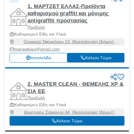
1. ΜΑΡΤΖΕΤ ΕΛΛΑΣ-Προϊόντα
καθαρισμού graffiti και μόνιμης
antigraffiti προστασίας
Προβολή
Καθαρισμού Είδη και Υλικά
Ουρανού Νικηφόρου 15, Θεσσαλονίκη [Δήμος],
Θεσσαλονίκη, 54627
marjedelas@gmail.com
Ιστοσελίδα
Κάλεσε Τώρα
2. MASTER CLEAN - ΘΕΜΕΛΗΣ ΧΡ &
ΣΙΑ ΕΕ
Προβολή
Καθαρισμού Είδη και Υλικά
Δημητρίου Στέφανου 44, Θεσσαλονίκη [Δήμος],
Θεσσαλονίκη, 54250
Κάλεσε Τώρα