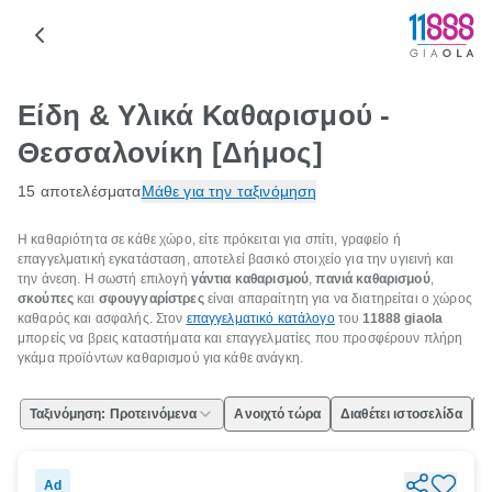
Είδη & Υλικά Καθαρισμού -
Θεσσαλονίκη [Δήμος]
15 αποτελέσματα
Μάθε για την ταξινόμηση
Η καθαριότητα σε κάθε χώρο, είτε πρόκειται για σπίτι, γραφείο ή
επαγγελματική εγκατάσταση, αποτελεί βασικό στοιχείο για την υγιεινή και
την άνεση. Η σωστή επιλογή
γάντια καθαρισμού
,
πανιά καθαρισμού
,
σκούπες
και
σφουγγαρίστρες
είναι απαραίτητη για να διατηρείται ο χώρος
καθαρός και ασφαλής. Στον
επαγγελματικό κατάλογο
του
11888 giaola
μπορείς να βρεις καταστήματα και επαγγελματίες που προσφέρουν πλήρη
γκάμα προϊόντων καθαρισμού για κάθε ανάγκη.
Ταξινόμηση: Προτεινόμενα
Ανοιχτό τώρα
Διαθέτει ιστοσελίδα
Ε
Ad