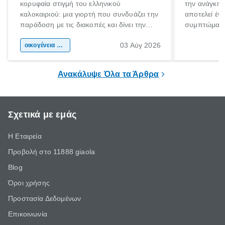
κορυφαία στιγμή του ελληνικού
την ανάγκη 
καλοκαιριού: μια γιορτή που συνδυάζει την
αποτελεί έν
παράδοση με τις διακοπές και δίνει την
συμπτώματα
αφορμή για ταξίδια σε κάθε γωνιά της
άνθρωποι κά
03 Αύγ 2026
χώρας. Είτε πρόκειται για λίγες μέρες
οικογένεια & παιδί
πληροφορίες 
ξεγνοιασιάς είτε για μια σύντομη εξόρμηση.
καθώς μπορε
επιμένει για
Ανακάλυψε Όλα τα Άρθρα
Σχετικά με εμάς
Η Εταιρεία
Προβολή στο 11888 giaola
Blog
Όροι χρήσης
Προστασία Δεδομένων
Επικοινωνία