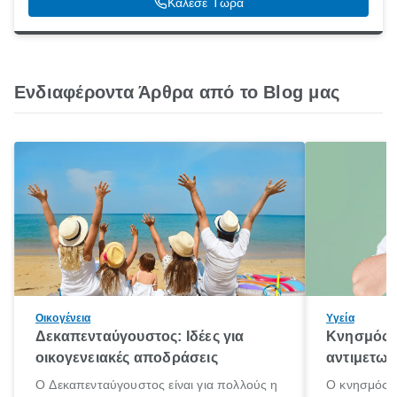
Κάλεσε Τώρα
Ενδιαφέροντα Άρθρα από το Blog μας
Οικογένεια
Υγεία
Δεκαπενταύγουστος: Ιδέες για
Κνησμός: 
οικογενειακές αποδράσεις
αντιμετωπ
Ο Δεκαπενταύγουστος είναι για πολλούς η
Ο κνησμός ε