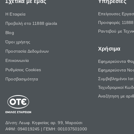
Σχετικά με εμάς
Υπηρεσίες
Επείγουσες Εργασ
Η Εταιρεία
Προσφορές 11888 
Προβολή στο 11888 giaola
Ραντεβού με Τεχνι
Blog
Όροι χρήσης
Χρήσιμα
Προστασία Δεδομένων
Επικοινωνία
Εφημερεύοντα Φα
Ρυθμίσεις Cookies
Εφημερεύοντα Νο
Συμβεβλημένοι Ια
Προσβασιμότητα
Ταχυδρομικοί Κωδι
Αναζήτηση με αρι
Δ/νση: Λεωφ. Κηφισίας αρ. 99, Μαρούσι
ΑΦΜ: 094019245 | ΓΕΜΗ: 001037501000