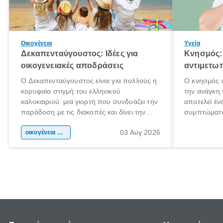
Οικογένεια
Υγεία
Δεκαπενταύγουστος: Ιδέες για
Κνησμός: 
οικογενειακές αποδράσεις
αντιμετωπ
Ο Δεκαπενταύγουστος είναι για πολλούς η
Ο κνησμός ε
κορυφαία στιγμή του ελληνικού
την ανάγκη 
καλοκαιριού: μια γιορτή που συνδυάζει την
αποτελεί έν
παράδοση με τις διακοπές και δίνει την
συμπτώματα
αφορμή για ταξίδια σε κάθε γωνιά της
άνθρωποι κά
03 Αύγ 2026
χώρας. Είτε πρόκειται για λίγες μέρες
οικογένεια & παιδί
πληροφορίες
ξεγνοιασιάς είτε για μια σύντομη εξόρμηση.
καθώς μπορε
επιμένει γι