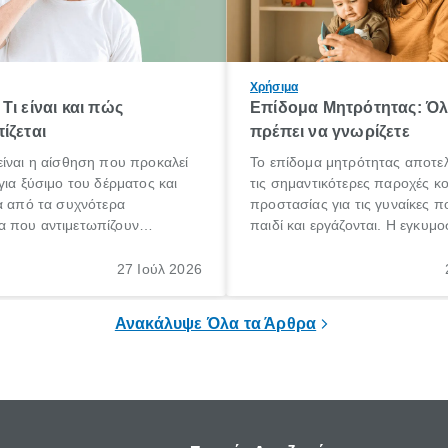
Χρήσιμα
Τι είναι και πώς
Επίδομα Μητρότητας: Ό
ίζεται
πρέπει να γνωρίζετε
ίναι η αίσθηση που προκαλεί
Το επίδομα μητρότητας αποτελ
για ξύσιμο του δέρματος και
τις σημαντικότερες παροχές κ
α από τα συχνότερα
προστασίας για τις γυναίκες 
 που αντιμετωπίζουν
παιδί και εργάζονται. Η εγκυμο
θε ηλικίας. Πολλοί αναζητούν
γέννηση ενός παιδιού είναι μια 
 για το «κνησμός τι είναι»,
σημαντική περίοδος στη ζωή 
27 Ιούλ 2026
ί να εμφανιστεί ξαφνικά ή να
οικογένειας, η οποία συνοδεύε
α μεγάλο χρονικό διάστημα.
αυξημένες ανάγκες και υποχρε
Ανακάλυψε Όλα τα Άρθρα