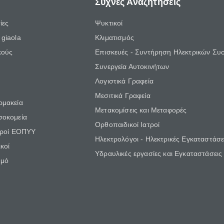
Συχνές Αναζητήσεις
ίες
Ψυκτικοί
giaola
Κλιματισμός
κούς
Επισκευές - Συντήρηση Ηλεκτρικών Συ
Συνεργεία Αυτοκινήτων
Λογιστικά Γραφεία
Μεσιτικά Γραφεία
ρμακεία
Μετακομίσεις και Μεταφορές
σοκομεία
Ορθοπαιδικοί Ιατροί
τροί ΕΟΠΥΥ
Ηλεκτρολόγοι - Ηλεκτρικές Εγκαταστάσε
κοί
Υδραυλικές εργασίες και Εγκαταστάσεις
θμό