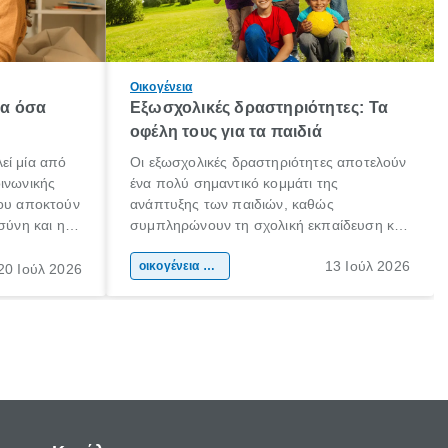
Οικογένεια
λα όσα
Εξωσχολικές δραστηριότητες: Τα
οφέλη τους για τα παιδιά
εί μία από
Οι εξωσχολικές δραστηριότητες αποτελούν
οινωνικής
ένα πολύ σημαντικό κομμάτι της
που αποκτούν
ανάπτυξης των παιδιών, καθώς
σύνη και η
συμπληρώνουν τη σχολική εκπαίδευση και
ιδιαίτερα
συμβάλλουν ουσιαστικά στη διαμόρφωση
13 Ιούλ 2026
κάθε
της προσωπικότητας, της κοινωνικότητας
οικογένεια & παιδί
20 Ιούλ 2026
ται από
και των δεξιοτήτων τους. Δεν είναι απλώς
ώσεις.
ένας τρόπος για να περνάει το παιδί τον
ελεύθερο χρόνο του.