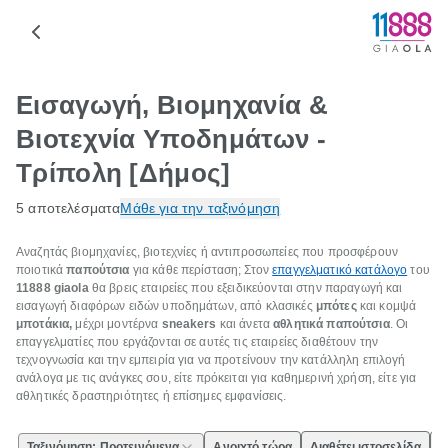
Εισαγωγή, Βιομηχανία &
Βιοτεχνία Υποδημάτων -
Τρίπολη [Δήμος]
5 αποτελέσματα
Μάθε για την ταξινόμηση
Αναζητάς βιομηχανίες, βιοτεχνίες ή αντιπροσωπείες που προσφέρουν
ποιοτικά
παπούτσια
για κάθε περίσταση; Στον
επαγγελματικό κατάλογο
του
11888
giaola
θα βρεις εταιρείες που εξειδικεύονται στην παραγωγή και
εισαγωγή διαφόρων ειδών υποδημάτων, από κλασικές
μπότες
και κομψά
μποτάκια,
μέχρι μοντέρνα
sneakers
και άνετα
αθλητικά παπούτσια
. Οι
επαγγελματίες που εργάζονται σε αυτές τις εταιρείες διαθέτουν την
τεχνογνωσία και την εμπειρία για να προτείνουν την κατάλληλη επιλογή
ανάλογα με τις ανάγκες σου, είτε πρόκειται για καθημερινή χρήση, είτε για
αθλητικές δραστηριότητες ή επίσημες εμφανίσεις.
Ταξινόμηση: Προτεινόμενα
Ανοιχτό τώρα
Διαθέτει ιστοσελίδα
Ε