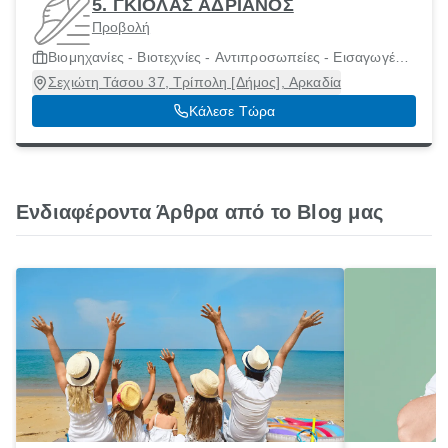
5. ΓΚΙΟΛΑΣ ΑΔΡΙΑΝΟΣ
Προβολή
Βιομηχανίες - Βιοτεχνίες - Αντιπροσωπείες - Εισαγωγές
Υποδημάτων
Σεχιώτη Τάσου 37, Τρίπολη [Δήμος], Αρκαδία
Κάλεσε Τώρα
Ενδιαφέροντα Άρθρα από το Blog μας