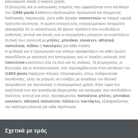
καλοκαιρινή άνεση ή οικιακή χρήση.
Οι βιοτεχνίες και οι εισαγωγικές εταιρείες που εμφανίζονται στον κατάλογο
του
11888
giaola
διαθέτουν εξειδικευμένο προσωπικό και σύγχρονες
διαδικασίες παραγωγής, ώστε κάθε ζευγάρι
παπουτσιών
να πληροί υψηλά
πρότυπα ποιότητας. Η σωστή επιλογή ενός επαγγελματικού συνεργάτη
εξασφαλίζει ότι οι καταναλωτές θα βρουν προϊόντα που συνδυάζουν
αισθητική, αντοχή και άνεση, ενώ οι επιχειρήσεις μπορούν να αναπτύξουν
τη δική τους συλλογή με
μπότες
,
μποτάκια
,
sneakers
,
αθλητικά
παπούτσια
,
πέδιλα
ή
παντόφλες
για κάθε πελάτη.
Η εμπειρία και η τεχνογνωσία των ειδικών εξασφαλίζουν ότι κάθε προϊόν
παραδίδεται με προσοχή στη λεπτομέρεια, ενώ οι ποικίλες επιλογές από
παπούτσια
καλύπτουν όλα τα στυλ και τις ανάγκες. Οι βιομηχανίες, οι
βιοτεχνίες και οι αντιπροσωπείες που περιλαμβάνονται στον κατάλογο του
11888
giaola
παρέχουν πλήρεις πληροφορίες, όπως τηλέφωνα και
διευθύνσεις, ώστε να μπορείς να επιλέξεις με ασφάλεια τον ιδανικό
προμηθευτή για προσωπική ή επιχειρηματική χρήση. Κάνε τώρα την
αναζήτησή σου και ανακάλυψε βιομηχανίες και εισαγωγές που συνδυάζουν
ποιότητα, αντοχή και στυλ, προσφέροντας
παπούτσια
,
μπότες
,
μποτάκια
,
sneakers
,
αθλητικά παπούτσια
,
πέδιλα
και
παντόφλες
, εξασφαλίζοντας
την καλύτερη επιλογή για κάθε περίπτωση.
Σχετικά με εμάς