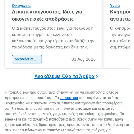
Οικογένεια
Υγεία
Δεκαπενταύγουστος: Ιδέες για
Κνησμός: 
οικογενειακές αποδράσεις
αντιμετωπ
Ο Δεκαπενταύγουστος είναι για πολλούς η
Ο κνησμός ε
κορυφαία στιγμή του ελληνικού
την ανάγκη 
καλοκαιριού: μια γιορτή που συνδυάζει την
αποτελεί έν
παράδοση με τις διακοπές και δίνει την
συμπτώματα
αφορμή για ταξίδια σε κάθε γωνιά της
άνθρωποι κά
03 Αύγ 2026
χώρας. Είτε πρόκειται για λίγες μέρες
οικογένεια & παιδί
πληροφορίες 
ξεγνοιασιάς είτε για μια σύντομη εξόρμηση.
καθώς μπορε
επιμένει για
Ανακάλυψε Όλα τα Άρθρα
Η ποικιλία των προϊόντων είναι σημαντική για να καλύπτονται όλες οι
προτιμήσεις και οι απαιτήσεις. Τα
παπούτσια
που παράγονται από τις
βιομηχανίες και εισάγονται από αξιόπιστες αντιπροσωπείες προσφέρουν
υψηλή ποιότητα, άνεση και αντοχή, ενώ τα
μποτάκια
και οι
μπότες
αποτελούν ιδανικές επιλογές για χειμερινές ή πιο επίσημες εμφανίσεις. Τα
sneakers
και τα
αθλητικά παπούτσια
είναι σχεδιασμένα για καθημερινή
χρήση και αθλητικές δραστηριότητες, προσφέροντας υποστήριξη, άνεση και
στιλ, ενώ τα
πέδιλα
και οι
παντόφλες
καλύπτουν τις ανάγκες για