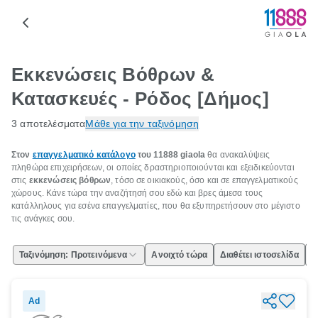
Εκκενώσεις Βόθρων &
Κατασκευές - Ρόδος [Δήμος]
3 αποτελέσματα
Μάθε για την ταξινόμηση
Στον
επαγγελματικό κατάλογο
του 11888 giaola
θα ανακαλύψεις
πληθώρα επιχειρήσεων, οι οποίες δραστηριοποιούνται και εξειδικεύονται
στις
εκκενώσεις βόθρων
, τόσο σε οικιακούς, όσο και σε επαγγελματικούς
χώρους. Κάνε τώρα την αναζήτησή σου εδώ και βρες άμεσα τους
κατάλληλους για εσένα επαγγελματίες, που θα εξυπηρετήσουν στο μέγιστο
τις ανάγκες σου.
Ταξινόμηση: Προτεινόμενα
Ανοιχτό τώρα
Διαθέτει ιστοσελίδα
Ε
Ad