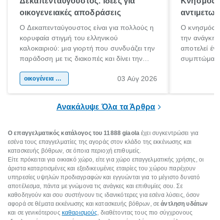
Δεκαπενταύγουστος: Ιδέες για
Κνησμός: 
οικογενειακές αποδράσεις
αντιμετωπ
Ο Δεκαπενταύγουστος είναι για πολλούς η
Ο κνησμός ε
κορυφαία στιγμή του ελληνικού
την ανάγκη 
καλοκαιριού: μια γιορτή που συνδυάζει την
αποτελεί έν
παράδοση με τις διακοπές και δίνει την
συμπτώματα
αφορμή για ταξίδια σε κάθε γωνιά της
άνθρωποι κά
03 Αύγ 2026
χώρας. Είτε πρόκειται για λίγες μέρες
οικογένεια & παιδί
πληροφορίες 
ξεγνοιασιάς είτε για μια σύντομη εξόρμηση.
καθώς μπορε
επιμένει για
Ανακάλυψε Όλα τα Άρθρα
Ο επαγγελματικός κατάλογος του 11888 giaola
έχει συγκεντρώσει για
εσένα τους επαγγελματίες της αγοράς στον κλάδο της εκκένωσης και
κατασκευής βόθρων, σε όποια περιοχή επιθυμείς.
Είτε πρόκειται για οικιακό χώρο, είτε για χώρο επαγγελματικής χρήσης, οι
άριστα καταρτισμένες και εξειδικευμένες εταιρίες του χώρου παρέχουν
υπηρεσίες υψηλών προδιαγραφών και εγγυώνται για το μέγιστο δυνατό
αποτέλεσμα, πάντα με γνώμονα τις ανάγκες και επιθυμίες σου. Σε
καθοδηγούν και σου συστήνουν τις ιδανικότερες για εσένα λύσεις, όσον
αφορά σε θέματα εκκένωσης και κατασκευής βόθρων, σε
άντληση υδάτων
και σε γενικότερους
καθαρισμούς
, διαθέτοντας τους πιο σύγχρονους