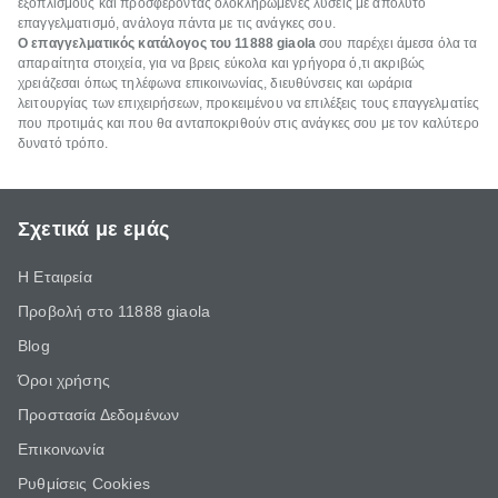
εξοπλισμούς και προσφέροντας ολοκληρωμένες λύσεις με απόλυτο
επαγγελματισμό, ανάλογα πάντα με τις ανάγκες σου.
Ο επαγγελματικός κατάλογος του 11888 giaola
σου παρέχει άμεσα όλα τα
απαραίτητα στοιχεία, για να βρεις εύκολα και γρήγορα ό,τι ακριβώς
χρειάζεσαι όπως τηλέφωνα επικοινωνίας, διευθύνσεις και ωράρια
λειτουργίας των επιχειρήσεων, προκειμένου να επιλέξεις τους επαγγελματίες
που προτιμάς και που θα ανταποκριθούν στις ανάγκες σου με τον καλύτερο
δυνατό τρόπο.
Σχετικά με εμάς
Η Εταιρεία
Προβολή στο 11888 giaola
Blog
Όροι χρήσης
Προστασία Δεδομένων
Επικοινωνία
Ρυθμίσεις Cookies