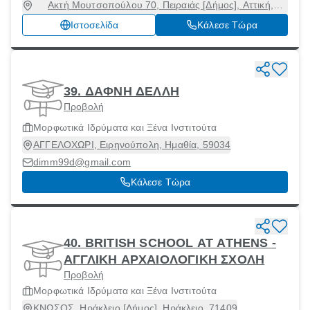
Ακτή Μουτσοπούλου 70, Πειραιάς [Δήμος], Αττική,
18536
Ιστοσελίδα
Κάλεσε Τώρα
39. ΔΑΦΝΗ ΔΕΛΛΗ
Προβολή
Μορφωτικά Ιδρύματα και Ξένα Ινστιτούτα
ΑΓΓΕΛΟΧΩΡΙ, Ειρηνούπολη, Ημαθία, 59034
dimm99d@gmail.com
Κάλεσε Τώρα
40. BRITISH SCHOOL AT ATHENS -
ΑΓΓΛΙΚΗ ΑΡΧΑΙΟΛΟΓΙΚΗ ΣΧΟΛΗ
Προβολή
Μορφωτικά Ιδρύματα και Ξένα Ινστιτούτα
ΚΝΩΣΟΣ, Ηράκλειο [Δήμος], Ηράκλειο, 71409