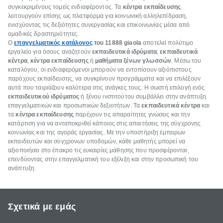
συγκεκριμένους τομείς ενδιαφέροντος. Τα
κέντρα εκπαίδευσης
λειτουργούν επίσης ως πλατφόρμα για κοινωνική αλληλεπίδραση,
ενισχύοντας τις δεξιότητες συνεργασίας και επικοινωνίας μέσα από
ομαδικές δραστηριότητες.
Ο
επαγγελματικός κατάλογος
του 11888 giaola
αποτελεί πολύτιμο
εργαλείο για όσους αναζητούν
εκπαιδευτικά ιδρύματα
,
εκπαιδευτικά
κέντρα
,
κέντρα εκπαίδευσης
ή
μαθήματα ξένων γλωσσών
. Μέσω του
καταλόγου, οι ενδιαφερόμενοι μπορούν να εντοπίσουν αξιόπιστους
παρόχους εκπαίδευσης, να συγκρίνουν προγράμματα και να επιλέξουν
αυτά που ταιριάζουν καλύτερα στις ανάγκες τους. Η σωστή επιλογή ενός
εκπαιδευτικού ιδρύματος
ή ξένου ινστιτούτου συμβάλλει στην ανάπτυξη
επαγγελματικών και προσωπικών δεξιοτήτων. Τα
εκπαιδευτικά κέντρα
και
τα
κέντρα εκπαίδευσης
παρέχουν τις απαραίτητες γνώσεις και την
κατάρτιση για να ανταποκριθεί κάποιος στις απαιτήσεις της σύγχρονης
κοινωνίας και της αγοράς εργασίας. Με την υποστήριξη έμπειρων
εκπαιδευτών και σύγχρονων υποδομών, κάθε μαθητής μπορεί να
αξιοποιήσει στο έπακρο τις ευκαιρίες μάθησης που προσφέρονται,
επενδύοντας στην επαγγελματική του εξέλιξη και στην προσωπική του
ανάπτυξη.
Σχετικά με εμάς