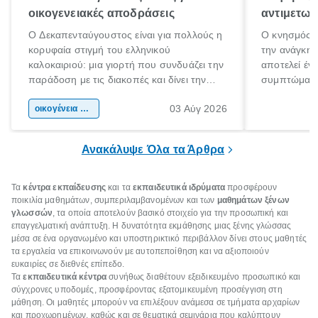
οικογενειακές αποδράσεις
αντιμετωπ
Ο Δεκαπενταύγουστος είναι για πολλούς η
Ο κνησμός ε
κορυφαία στιγμή του ελληνικού
την ανάγκη 
καλοκαιριού: μια γιορτή που συνδυάζει την
αποτελεί έν
παράδοση με τις διακοπές και δίνει την
συμπτώματα
αφορμή για ταξίδια σε κάθε γωνιά της
άνθρωποι κά
03 Αύγ 2026
χώρας. Είτε πρόκειται για λίγες μέρες
οικογένεια & παιδί
πληροφορίες 
ξεγνοιασιάς είτε για μια σύντομη εξόρμηση.
καθώς μπορε
επιμένει για
Ανακάλυψε Όλα τα Άρθρα
Τα
κέντρα εκπαίδευσης
και τα
εκπαιδευτικά ιδρύματα
προσφέρουν
ποικιλία μαθημάτων, συμπεριλαμβανομένων και των
μαθημάτων ξένων
γλωσσών
, τα οποία αποτελούν βασικό στοιχείο για την προσωπική και
επαγγελματική ανάπτυξη. Η δυνατότητα εκμάθησης μιας ξένης γλώσσας
μέσα σε ένα οργανωμένο και υποστηρικτικό περιβάλλον δίνει στους μαθητές
τα εργαλεία να επικοινωνούν με αυτοπεποίθηση και να αξιοποιούν
ευκαιρίες σε διεθνές επίπεδο.
Τα
εκπαιδευτικά κέντρα
συνήθως διαθέτουν εξειδικευμένο προσωπικό και
σύγχρονες υποδομές, προσφέροντας εξατομικευμένη προσέγγιση στη
μάθηση. Οι μαθητές μπορούν να επιλέξουν ανάμεσα σε τμήματα αρχαρίων
και προχωρημένων, καθώς και σε θεματικά σεμινάρια που καλύπτουν