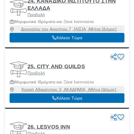
24. ΚΑΝΑΔΙΚΟ ΙΝΣΤΙΤΟΥΤΟ ΣΤΗΝ
ΕΛΛΑΔΑ
Προβολή
Μορφωτικά Ιδρύματα και Ξένα Ινστιτούτα
Διονυσίου του Αιγινήτου 7, ΙΛΙΣΙΑ, Αθήνα [Δήμος],
Αττική, 11528
Κάλεσε Τώρα
25. CITY AND GUILDS
Προβολή
Μορφωτικά Ιδρύματα και Ξένα Ινστιτούτα
Κοραή Αδαμάντιου 3, ΑΚΑΔΗΜΙΑ, Αθήνα [Δήμος],
Αττική, 10564
Κάλεσε Τώρα
26. LESVOS INN
Προβολή