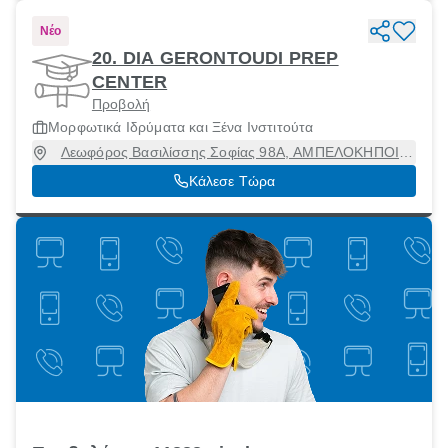
Νέο
20. DIA GERONTOUDI PREP
CENTER
Προβολή
Μορφωτικά Ιδρύματα και Ξένα Ινστιτούτα
Λεωφόρος Βασιλίσσης Σοφίας 98Α, ΑΜΠΕΛΟΚΗΠΟΙ,
Αθήνα [Δήμος], Αττική, 11528
Κάλεσε Τώρα