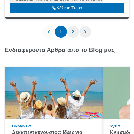
Κάλεσε Τώρα
1
2
Ενδιαφέροντα Άρθρα από το Blog μας
Οικογένεια
Υγεία
Δεκαπενταύγουστος: Ιδέες για
Κνησμός: 