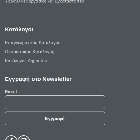
Υδραυλικές εργασίες και Εγκαταστάσεις
Κατάλογοι
Επαγγελματικός Κατάλογος
Ονομαστικός Κατάλογος
Κατάλογος Δημοσίου
Εγγραφή στο Newsletter
Email
Εγγραφή