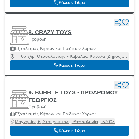
Κάλεσε Τώρα
8. CRAZY TOYS
Προβολή
Εξοπλισμός Κήπων και Παιδικών Χαρών
6ο χλμ. Θεσσαλονίκης - Καβάλας, Καβάλα [Δήμος],
Καβάλα
Κάλεσε Τώρα
9. BUBBLE TOYS - ΠΡΟΔΡΟΜΟΥ
ΓΕΩΡΓΙΟΣ
Προβολή
Εξοπλισμός Κήπων και Παιδικών Χαρών
Μαγνησίας 6, Σταυρούπολη, Θεσσαλονίκη, 57008
Κάλεσε Τώρα