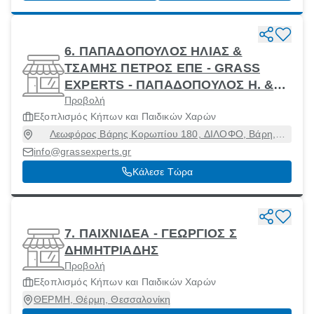
6. ΠΑΠΑΔΟΠΟΥΛΟΣ ΗΛΙΑΣ &
ΤΣΑΜΗΣ ΠΕΤΡΟΣ ΕΠΕ - GRASS
EXPERTS - ΠΑΠΑΔΟΠΟΥΛΟΣ Η. &
Προβολή
ΤΣΑΜΗΣ Π. ΕΠΕ
Εξοπλισμός Κήπων και Παιδικών Χαρών
Λεωφόρος Βάρης Κορωπίου 180, ΔΙΛΟΦΟ, Βάρη,
Αττική, 16672
info@grassexperts.gr
Κάλεσε Τώρα
7. ΠΑΙΧΝΙΔΕΑ - ΓΕΩΡΓΙΟΣ Σ
ΔΗΜΗΤΡΙΑΔΗΣ
Προβολή
Εξοπλισμός Κήπων και Παιδικών Χαρών
ΘΕΡΜΗ, Θέρμη, Θεσσαλονίκη