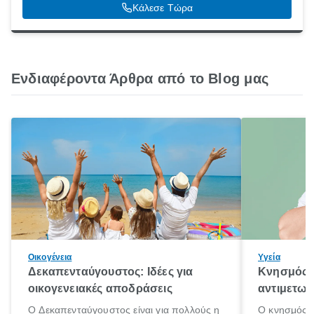
Κάλεσε Τώρα
Ενδιαφέροντα Άρθρα από το Blog μας
Οικογένεια
Υγεία
Δεκαπενταύγουστος: Ιδέες για
Κνησμός: 
οικογενειακές αποδράσεις
αντιμετωπ
Ο Δεκαπενταύγουστος είναι για πολλούς η
Ο κνησμός ε